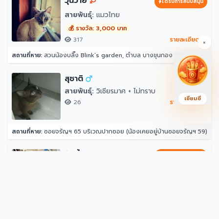
วุ่นวาย
ได้รับการสนับสนุน
สายพันธุ์:
แมวไทย
💰 รางวัล: 3,000 บาท
317
รายละเอียด →
×
สถานที่หาย:
สวนน้องบลิ๊ง Blink’s garden, ตำบล บางขุนกอง อำเภอบางกรวย นนทบุรี 11130
สุชาติ
สายพันธุ์:
วิเชียรมาศ + ไม่ทราบ
เซียมซี
26
รายละเอียด →
สถานที่หาย:
ซอยจรัญฯ 65 บริเวณปากซอย (น้องเคยอยู่บ้านซอยจรัญฯ 59)
ลัคกี้
ได้รับการสนับสนุน
สายพันธุ์:
แมวไทย
💰 รางวัล: 3,000 บาท
48
รายละเอียด →
สถานที่หาย:
51/42 หมู่บ้านมิตรประชาวิลล่า ซอย 6 ตำบลเสาธงหิน อำเภอบางใหญ่ นนทบุรี 11140