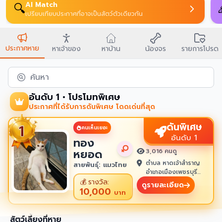
AI Match
🔍
เปรียบเทียบประกาศที่อาจเป็นสัตว์ตัวเดียวกัน
ประกาศหาย
หาเจ้าของ
หาบ้าน
น้องจร
รายการโปรด
ค้นหา
อันดับ 1 • โปรโมทพิเศษ
ประกาศที่ได้รับการดันพิเศษ โดดเด่นที่สุด
ดันพิเศษ
คนเห็นเยอะ
อันดับ 1
ทอง
หยอด
3,016 คนดู
ตำบล หาดเจ้าสำราญ
สายพันธุ์: แมวไทย
อำเภอเมืองเพชรบุรี
เพชรบุรี 76100
💰
รางวัล:
ดูรายละเอียด
10,000
บาท
สัตว์เลี้ยงที่หาย