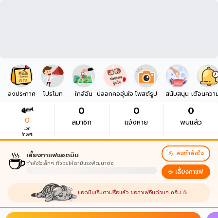
ลงประกาศ
โปรโมท
ใกล้ฉัน
ปลอกคออุ่นใจ
โพสต์รูป
สนับสนุน
เตือนควา
0
0
0
0
สมาชิก
แจ้งหาย
พบแล้ว
แจก
ก้างฟรี
☕
💪 ส่งกำลังใจ
เลี้ยงกาแฟแอดมิน
กำลังใจเล็กๆ ที่ช่วยให้เรามีแรงพัฒนาต่อ
☕ เลี้ยงกาแฟ
แอดมินเริ่มตาปรือแล้ว ขอคาเฟอีนด่วนๆ ครับ ☕