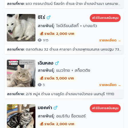
สถานที่หาย:
แถว กรรณาวัฒน์ รีสอร์ท ตำบล ป่าขะ อำเภอบ้านนา นครนายก 26110
ชิโร่
ได้รับการสนับสนุน
สายพันธุ์:
ไซบีเรียนฮัสกี้ + บางแก้ว
💰 รางวัล: 2,000 บาท
915
รายละเอียด →
สถานที่หาย:
ตลาดกิเลน 32 ตำบล ศาลายา อำเภอพุทธมณฑล นครปฐม 73170
เฉินหลง
สายพันธุ์:
แมวไทย + สก็อตติช
💰 รางวัล: 5,000 บาท
5
รายละเอียด →
สถานที่หาย:
2/6 หมู่4 ตำบล บางคูรัด อำเภอบางบัวทอง นนทบุรี 11110
มอคค่า
ได้รับการสนับสนุน
สายพันธุ์:
อเมริกัน ช็อตแฮร์
💰 รางวัล: 2,000 บาท