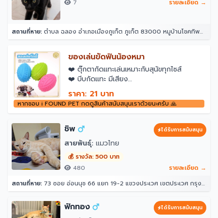
7
รายละเอียด →
สถานที่หาย:
ตำบล ฉลอง อำเภอเมืองภูเก็ต ภูเก็ต 83000 หมูบ้านโชคทิพย์ หลังวัดใต้
ของเล่นขัดฟันน้องหมา
❤️️ ตุ๊กตากัดแทะเล่นเหมาะกับสุนัขทุกไซส์
❤️️ บีบกัดแทะ มีเสียง
…………………………………
ราคา: 21 บาท
✨ วัสดุที่ใช้ในการผลิตสินค้า ✨
หากชอบ i FOUND PET กดดูสินค้าสนับสนุนเราด้วยนะครับ 🙏
เนื้อผ้าและนุ่น ตัดเย็บอย่างดี ไม่ขาดง่าย
ชิพ
ได้รับการสนับสนุน
สายพันธุ์:
แมวไทย
💰 รางวัล: 500 บาท
480
รายละเอียด →
สถานที่หาย:
73 ซอย อ่อนนุช 66 แยก 19-2 แขวงประเวศ เขตประเวศ กรุงเทพมหานคร 10250
ฟักทอง
ได้รับการสนับสนุน