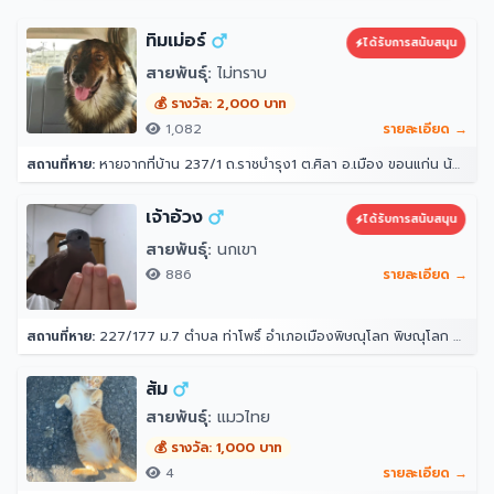
ทิมเม่อร์
ได้รับการสนับสนุน
สายพันธุ์:
ไม่ทราบ
💰 รางวัล: 2,000 บาท
1,082
รายละเอียด →
สถานที่หาย:
หายจากที่บ้าน 237/1 ถ.ราชบำรุง1 ต.ศิลา อ.เมือง ขอนแก่น น้องลอดรั้วบ้านออกไปตอนกลางคืนหลังเที่ยงคืนแล้วไม่ได้กลับเข้ามาอีก ตอนออกไปออกไป 3 ตัว แต่เช้ามาเจอกลับมาแค่ 2 ตัว น้องเคยหายไปแบบนี้ 3 วันเรากลับมา
เจ้าอ้วง
ได้รับการสนับสนุน
สายพันธุ์:
นกเขา
886
รายละเอียด →
สถานที่หาย:
227/177 ม.7 ตำบล ท่าโพธิ์ อำเภอเมืองพิษณุโลก พิษณุโลก 65000
ส้ม
สายพันธุ์:
แมวไทย
💰 รางวัล: 1,000 บาท
4
รายละเอียด →