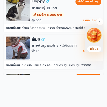
Floppy
ได้รับการสนับสนุน
สายพันธุ์:
อ้นไทย
💰 รางวัล: 6,000 บาท
666
รายละเอียด →
×
สถานที่หาย:
ตำบล ในคลองบางปลากด อำเภอพระสมุทรเจดีย์ สมุทรปราการ 10290
สีเมฆ
สายพันธุ์:
แมวไทย + วิเชียรมาศ
เซียมซี
17
รายละเอียด →
สถานที่หาย:
6 ตำบล มาบแค อำเภอเมืองนครปฐม นครปฐม 73000
แบทแมน
ได้รับการสนับสนุน
สายพันธุ์:
มันช์กิ้น + เบงกอล
💰 รางวัล: 2,000 บาท
493
รายละเอียด →
สถานที่หาย:
น้องหายออกจากบ้านมีปลอกคอ และ gps แต่จับสัญญานไม่ได้ จุดที่น้องหายล่าสุดคือ หลังบ้าน204 ราณี 7 แขวงคันนายาว เขตคันนายาว กรุงเทพมหานคร 10230