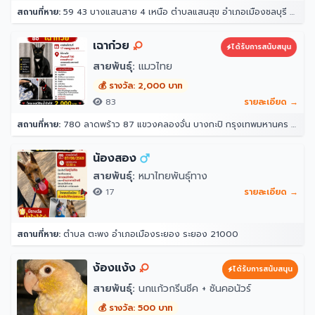
สถานที่หาย:
59 43 บางแสนสาย 4 เหนือ ตำบลแสนสุข อำเภอเมืองชลบุรี ชลบุรี 20130
เฉาก๋วย
ได้รับการสนับสนุน
สายพันธุ์:
แมวไทย
💰 รางวัล: 2,000 บาท
83
รายละเอียด →
สถานที่หาย:
780 ลาดพร้าว 87 แขวงคลองจั่น บางกะปิ กรุงเทพมหานคร 10240
น้องสอง
สายพันธุ์:
หมาไทยพันธุ์ทาง
17
รายละเอียด →
สถานที่หาย:
ตำบล ตะพง อำเภอเมืองระยอง ระยอง 21000
ง้องแง้ง
ได้รับการสนับสนุน
สายพันธุ์:
นกแก้วกรีนชีค + ซันคอนัวร์
💰 รางวัล: 500 บาท