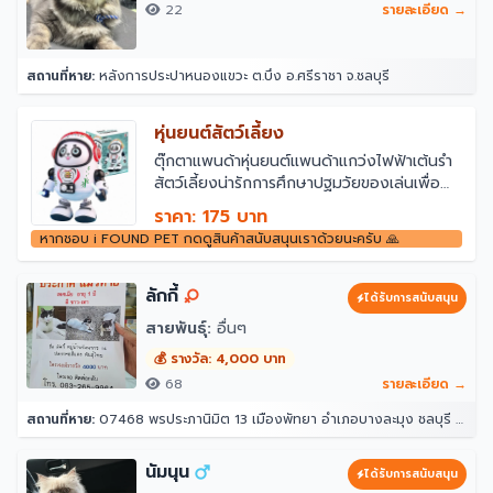
22
รายละเอียด →
สถานที่หาย:
หลังการประปาหนองแขวะ ต.บึง อ.ศรีราชา จ.ชลบุรี
หุ่นยนต์สัตว์เลี้ยง
ตุ๊กตาแพนด้าหุ่นยนต์แพนด้าแกว่งไฟฟ้าเต้นรำ
สัตว์เลี้ยงน่ารักการศึกษาปฐมวัยของเล่นเพื่อ
การศึกษาสำหรับเด็ก
ราคา: 175 บาท
ขนาดสินค้า 16*11.5*18.6 cm
หากชอบ i FOUND PET กดดูสินค้าสนับสนุนเราด้วยนะครับ 🙏
ผลิตจากวัสดุ ABS
ใช้ถ่าน AA 3 ก้อน(ไม่มีแถมนะคะ)
***เงื่อนไขการแก้ไขปัญหา****
ลักกี้
ได้รับการสนับสนุน
ทางร้านเช็คและทดสอบก่อนจัดส่งทุกชิ้น ซึ่งถ้า
สายพันธุ์:
อื่นๆ
เสียจากการขนส่งไม่ได้เกินจากการเล่นของลูกค้า
ทักแชตพร้อมถ่ายรูปมาให้ทางร้านเรายินดีช่วย
💰 รางวัล: 4,000 บาท
แก้ปัญหาให้ค่ะ
68
รายละเอียด →
สถานที่หาย:
07468 พรประภานิมิต 13 เมืองพัทยา อำเภอบางละมุง ชลบุรี 20150
นัมนุน
ได้รับการสนับสนุน