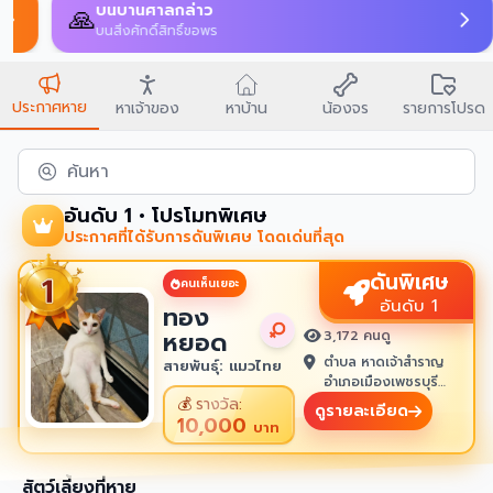
บนบานศาลกล่าว
🙏
บนสิ่งศักดิ์สิทธิ์ขอพร
ประกาศหาย
หาเจ้าของ
หาบ้าน
น้องจร
รายการโปรด
ค้นหา
อันดับ 1 • โปรโมทพิเศษ
ประกาศที่ได้รับการดันพิเศษ โดดเด่นที่สุด
ดันพิเศษ
คนเห็นเยอะ
อันดับ 1
ทอง
หยอด
3,172 คนดู
ตำบล หาดเจ้าสำราญ
สายพันธุ์: แมวไทย
อำเภอเมืองเพชรบุรี
เพชรบุรี 76100
💰
รางวัล:
ดูรายละเอียด
10,000
บาท
สัตว์เลี้ยงที่หาย