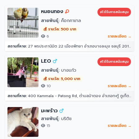
หมอนทอง
ได้รับการสนับสนุน
สายพันธุ์:
ค็อกคาเทล
💰 รางวัล: 500 บาท
6
รายละเอียด →
สถานที่หาย:
27 พรประภานิมิต 22 เมืองพัทยา อำเภอบางละมุง ชลบุรี 20150
LEO
ได้รับการสนับสนุน
สายพันธุ์:
บางแก้ว
💰 รางวัล: 5,000 บาท
10
รายละเอียด →
สถานที่หาย:
400 Kammala - Patong Rd, ตำบลป่าตอง อำเภอกะทู้ ภูเก็ต 83150 โรงแรมอินโดจีนรีสอร์ท - ตาลิมารีสอร์ท
มะพร้าว
สายพันธุ์:
บริติช
15
รายละเอียด →