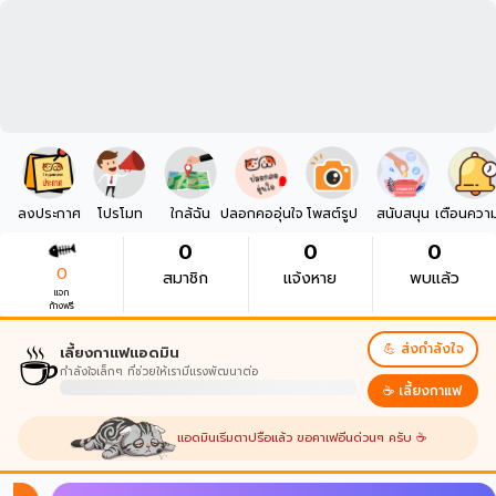
ลงประกาศ
โปรโมท
ใกล้ฉัน
ปลอกคออุ่นใจ
โพสต์รูป
สนับสนุน
เตือนควา
0
0
0
0
สมาชิก
แจ้งหาย
พบแล้ว
แจก
ก้างฟรี
☕
💪 ส่งกำลังใจ
เลี้ยงกาแฟแอดมิน
กำลังใจเล็กๆ ที่ช่วยให้เรามีแรงพัฒนาต่อ
☕ เลี้ยงกาแฟ
แอดมินเริ่มตาปรือแล้ว ขอคาเฟอีนด่วนๆ ครับ ☕