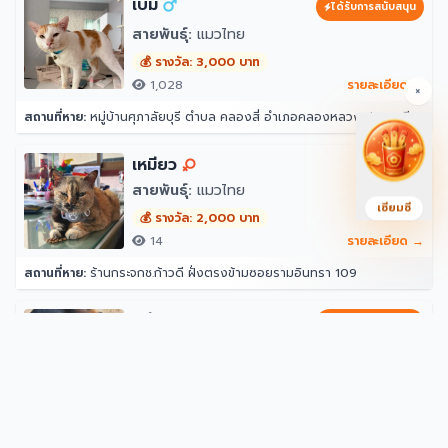
เบิ้ม
ได้รับการสนับสนุน
สายพันธุ์:
แมวไทย
💰 รางวัล: 3,000 บาท
1,028
รายละเอียด →
×
สถานที่หาย:
หมู่บ้านศุภาลัยบุรี ตำบล คลองสี่ อำเภอคลองหลวง ปทุมธานี 12120
เหมียว
สายพันธุ์:
แมวไทย
เซียมซี
💰 รางวัล: 2,000 บาท
14
รายละเอียด →
สถานที่หาย:
ร้านกระจกช.ก้าวดี ฝั่งตรงข้ามซอยรามอินทรา 109
หมี
ได้รับการสนับสนุน
สายพันธุ์:
หมาไทยพันธุ์ทาง
57
รายละเอียด →
สถานที่หาย:
373 ตำบล กะทู้ อำเภอกะทู้ ภูเก็ต 83120