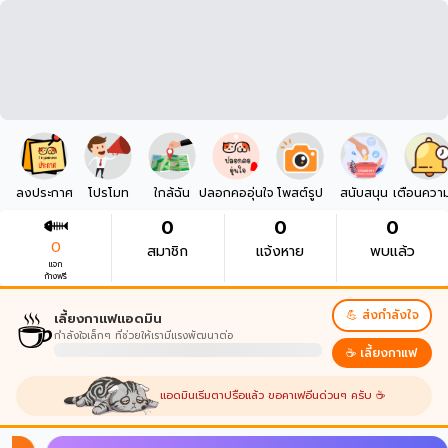
ลงประกาศ
โปรโมท
ใกล้ฉัน
ปลอกคออุ่นใจ
โพสต์รูป
สนับสนุน
เตือนควา
0
0
0
0
สมาชิก
แจ้งหาย
พบแล้ว
แจก
ก้างฟรี
☕
💪 ส่งกำลังใจ
เลี้ยงกาแฟแอดมิน
กำลังใจเล็กๆ ที่ช่วยให้เรามีแรงพัฒนาต่อ
☕ เลี้ยงกาแฟ
แอดมินเริ่มตาปรือแล้ว ขอคาเฟอีนด่วนๆ ครับ ☕