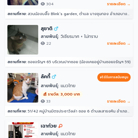
304
รายละเอียด →
สถานที่หาย:
สวนน้องบลิ๊ง Blink’s garden, ตำบล บางขุนกอง อำเภอบางกรวย นนทบุรี 11130
สุชาติ
สายพันธุ์:
วิเชียรมาศ + ไม่ทราบ
22
รายละเอียด →
สถานที่หาย:
ซอยจรัญฯ 65 บริเวณปากซอย (น้องเคยอยู่บ้านซอยจรัญฯ 59)
ลัคกี้
ได้รับการสนับสนุน
สายพันธุ์:
แมวไทย
💰 รางวัล: 3,000 บาท
33
รายละเอียด →
สถานที่หาย:
51/42 หมู่บ้านมิตรประชาวิลล่า ซอย 6 ตำบลเสาธงหิน อำเภอบางใหญ่ นนทบุรี 11140
เฉาก๋วย
สายพันธุ์:
แมวไทย