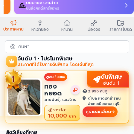
บนบานศาลกล่าว
🙏
บนสิ่งศักดิ์สิทธิ์ขอพร
ประกาศหาย
หาเจ้าของ
หาบ้าน
น้องจร
รายการโปรด
ค้นหา
อันดับ 1 • โปรโมทพิเศษ
ประกาศที่ได้รับการดันพิเศษ โดดเด่นที่สุด
ดันพิเศษ
คนเห็นเยอะ
อันดับ 1
ทอง
หยอด
2,996 คนดู
ตำบล หาดเจ้าสำราญ
สายพันธุ์: แมวไทย
อำเภอเมืองเพชรบุรี
เพชรบุรี 76100
💰
รางวัล:
ดูรายละเอียด
10,000
บาท
สัตว์เลี้ยงที่หาย