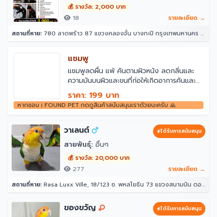
💰 รางวัล: 2,000 บาท
18
รายละเอียด →
สถานที่หาย:
780 ลาดพร้าว 87 แขวงคลองจั่น บางกะปิ กรุงเทพมหานคร 10240
แชมพู
แชมพูลดผื่น แพ้ คันตามผิวหนัง ลดกลิ่นและ
ความมันบนผิวและขนที่ก่อให้เกิดอาการคันและ
กลิ่นไม่พึงประสงค์ใช้สารสกัดจากธรรมชาติ ไม่มี
ราคา: 199 บาท
พาราเบน
หากชอบ i FOUND PET กดดูสินค้าสนับสนุนเราด้วยนะครับ 🙏
วาเลนต์
ได้รับการสนับสนุน
สายพันธุ์:
อื่นๆ
💰 รางวัล: 20,000 บาท
277
รายละเอียด →
สถานที่หาย:
Rasa Luxx Ville, 18/123 ซ. พหลโยธิน 73 แขวงสนามบิน ดอนเมือง กรุงเทพมหานคร 10210
ของขวัญ
ได้รับการสนับสนุน