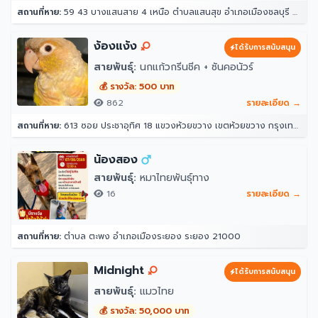
สถานที่หาย:
59 43 บางแสนสาย 4 เหนือ ตำบลแสนสุข อำเภอเมืองชลบุรี ชลบุรี 20130
ง้องแง้ง
ได้รับการสนับสนุน
สายพันธุ์:
นกแก้วกรีนชีค + ซันคอนัวร์
💰 รางวัล: 500 บาท
862
รายละเอียด →
สถานที่หาย:
613 ซอย ประชาอุทิศ 18 แขวงห้วยขวาง เขตห้วยขวาง กรุงเทพมหานคร 10310
น้องสอง
สายพันธุ์:
หมาไทยพันธุ์ทาง
16
รายละเอียด →
สถานที่หาย:
ตำบล ตะพง อำเภอเมืองระยอง ระยอง 21000
Midnight
ได้รับการสนับสนุน
สายพันธุ์:
แมวไทย
💰 รางวัล: 50,000 บาท