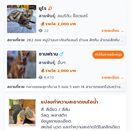
ยูโร
สายพันธุ์:
อเมริกัน ช็อตแฮร์
💰 รางวัล: 2,000 บาท
22
รายละเอียด →
สถานที่หาย:
282 ซอย หมู่บ้านนภาภัณฑ์แลนด์ ตำบล สัตหีบ อำเภอสัตหีบ ชลบุรี 20180
ซานฟราน
ได้รับการสนับสนุน
สายพันธุ์:
อื่นๆ
💰 รางวัล: 2,000 บาท
8,470
รายละเอียด →
สถานที่หาย:
กลางซอยสุขาภิบาล 5 ซอย 5 แยก 14 สามารถแยกไประหว่างซอย 12 กับ 16 ได้ หน้าปากซอยแยก 14 เป็นร้านขายวัสดุ ตรงข้ามแยก 16 เป็นซอยที่มีร้านอาหาร หมาเยอะเป็นฝูง 10 กว่าตัว(อาศัยอยู่ในป่า ไม่ดุ) 33 สุขาภิบาล 5 ซอย 5 แยก 14 แขวง ท่าแร้ง เขตบางเขน กรุงเทพมหานคร 10220 ประเทศไทย
แปลงทำความสะอาดขนไอน้ำ
สี: สีเขียว / สีส้ม
วัสดุ: พลาสติก
ข้อมูลรายละเอียด:
สเปรย์ นวด และทำความสะอาดได้ในคลิกเดียว