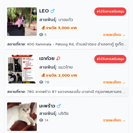
LEO
ได้รับการสนับสนุน
สายพันธุ์:
บางแก้ว
💰 รางวัล: 5,000 บาท
5
รายละเอียด →
สถานที่หาย:
400 Kammala - Patong Rd, ตำบลป่าตอง อำเภอกะทู้ ภูเก็ต 83150 โรงแรมอินโดจีนรีสอร์ท - ตาลิมารีสอร์ท
เฉาก๋วย
ได้รับการสนับสนุน
สายพันธุ์:
แมวไทย
💰 รางวัล: 2,000 บาท
78
รายละเอียด →
สถานที่หาย:
780 ลาดพร้าว 87 แขวงคลองจั่น บางกะปิ กรุงเทพมหานคร 10240
มะพร้าว
สายพันธุ์:
บริติช
14
รายละเอียด →