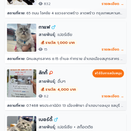
832
รายละเอียด →
สถานที่หาย:
65 ถนน โชคชัย 4 แขวงลาดพร้าว ลาดพร้าว กรุงเทพมหานคร 10230
กาแฟ
สายพันธุ์:
เปอร์เซีย
💰 รางวัล: 1,000 บาท
15
รายละเอียด →
สถานที่หาย:
นิคมสมุทรสาคร ซ.15 ตำบล ท่าทราย อำเภอเมืองสมุทรสาคร สมุทรสาคร 74000
ลักกี้
ได้รับการสนับสนุน
สายพันธุ์:
อื่นๆ
💰 รางวัล: 4,000 บาท
62
รายละเอียด →
สถานที่หาย:
07468 พรประภานิมิต 13 เมืองพัทยา อำเภอบางละมุง ชลบุรี 20150
เบอร์ดี้
สายพันธุ์:
เปอร์เซีย + สก็อตติช