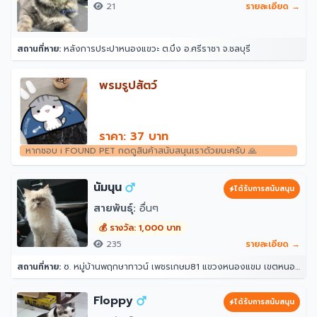
21
รายละเอียด →
สถานที่หาย:
หลังการประปาหนองแขวะ ต.บึง อ.ศรีราชา จ.ชลบุรี
พรมรูปสัตว์
ราคา: 37 บาท
หากชอบ i FOUND PET กดดูสินค้าสนับสนุนเราด้วยนะครับ 🙏
นัมนุน
ได้รับการสนับสนุน
สายพันธุ์:
อื่นๆ
💰 รางวัล: 1,000 บาท
235
รายละเอียด →
สถานที่หาย:
ซ. หมู่บ้านพฤกษาทาวน์ เพชรเกษม81 แขวงหนองแขม เขตหนองแขม กรุงเทพมหานคร 10160
Floppy
ได้รับการสนับสนุน