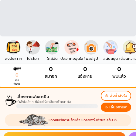
ลงประกาศ
โปรโมท
ใกล้ฉัน
ปลอกคออุ่นใจ
โพสต์รูป
สนับสนุน
เตือนควา
0
0
0
0
สมาชิก
แจ้งหาย
พบแล้ว
แจก
ก้างฟรี
☕
💪 ส่งกำลังใจ
เลี้ยงกาแฟแอดมิน
กำลังใจเล็กๆ ที่ช่วยให้เรามีแรงพัฒนาต่อ
☕ เลี้ยงกาแฟ
แอดมินเริ่มตาปรือแล้ว ขอคาเฟอีนด่วนๆ ครับ ☕