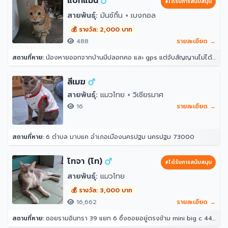
แบทแมน
ได้รับการสนับสนุน
สายพันธุ์:
มันช์กิ้น + เบงกอล
💰 รางวัล: 2,000 บาท
488
รายละเอียด →
สถานที่หาย:
น้องหายออกจากบ้านมีปลอกคอ และ gps แต่จับสัญญานไม่ได้ จุดที่น้องหายล่าสุดคือ หลังบ้าน204 ราณี 7 แขวงคันนายาว เขตคันนายาว กรุงเทพมหานคร 10230
สีเมฆ
สายพันธุ์:
แมวไทย + วิเชียรมาศ
16
รายละเอียด →
สถานที่หาย:
6 ตำบล มาบแค อำเภอเมืองนครปฐม นครปฐม 73000
โทจา (โท)
ได้รับการสนับสนุน
สายพันธุ์:
แมวไทย
💰 รางวัล: 3,000 บาท
16,662
รายละเอียด →
สถานที่หาย:
ซอยรามอินทรา 39 แยก 6 ซึ่งซอยอยู่ตรงข้าม mini big c 44/10 ซอย รามอินทรา 39 แยก 6 แขวงอนุสาวรีย์ เขตบางเขน กรุงเทพมหานคร 10220 ประเทศไทย