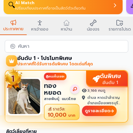
AI Match
🔍
เปรียบเทียบประกาศที่อาจเป็นสัตว์ตัวเดียวกัน
ประกาศหาย
หาเจ้าของ
หาบ้าน
น้องจร
รายการโปรด
ค้นหา
อันดับ 1 • โปรโมทพิเศษ
ประกาศที่ได้รับการดันพิเศษ โดดเด่นที่สุด
ดันพิเศษ
คนเห็นเยอะ
อันดับ 1
ทอง
หยอด
3,166 คนดู
ตำบล หาดเจ้าสำราญ
สายพันธุ์: แมวไทย
อำเภอเมืองเพชรบุรี
เพชรบุรี 76100
💰
รางวัล:
ดูรายละเอียด
10,000
บาท
สัตว์เลี้ยงที่หาย