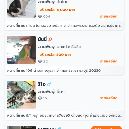
สายพันธุ์:
อ้นไทย
💰 รางวัล: 6,000 บาท
664
รายละเอียด →
สถานที่หาย:
ตำบล ในคลองบางปลากด อำเภอพระสมุทรเจดีย์ สมุทรปราการ 10290
มันนี่
สายพันธุ์:
นกแก้วกรีนชีค
💰 รางวัล: 500 บาท
22
รายละเอียด →
สถานที่หาย:
106 ตำบลทุ่งสุขลา อำเภอศรีราชา ชลบุรี 20230
รีโอ
สายพันธุ์:
อื่นๆ
16
รายละเอียด →
สถานที่หาย:
6/1 หมู่1 ซอยเทศบาล7ซอย5 ตำบลตะกุด อำเภอเมือง จังหวัดสระบุรี