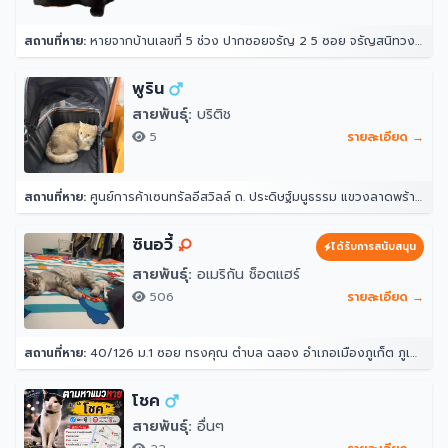
สถานที่หาย:
หายจากบ้านเลขที่ 5 ช่วง ปากซอยจรัญ 2 5 ซอย จรัญสนิทวงศ์ 2 แขวงวัดท่าพระ เขตบางกอกใหญ่ กรุงเทพมหานคร 10600 ประเทศไทย
พูริน
สายพันธุ์:
บริติช
5
รายละเอียด →
สถานที่หาย:
ศูนย์การค้าเซนทรัลอีสวิลล์ ถ. ประดิษฐ์มนูธรรม แขวงลาดพร้าว ลาดพร้าว กรุงเทพมหานคร 10230
ซินอวี้
ได้รับการสนับสนุน
สายพันธุ์:
อเมริกัน ช็อตแฮร์
506
รายละเอียด →
สถานที่หาย:
40/126 ม.1 ซอย ทรงคุณ ตำบล ฉลอง อำเภอเมืองภูเก็ต ภูเก็ต 83000
โชค
สายพันธุ์:
อื่นๆ