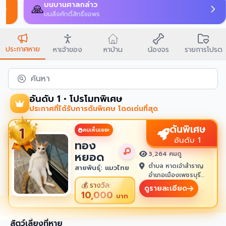
บนบานศาลกล่าว
🙏
บนสิ่งศักดิ์สิทธิ์ขอพร
ประกาศหาย
หาเจ้าของ
หาบ้าน
น้องจร
รายการโปรด
ค้นหา
อันดับ 1 • โปรโมทพิเศษ
ประกาศที่ได้รับการดันพิเศษ โดดเด่นที่สุด
ดันพิเศษ
คนเห็นเยอะ
อันดับ 1
ทอง
หยอด
3,264 คนดู
ตำบล หาดเจ้าสำราญ
สายพันธุ์: แมวไทย
อำเภอเมืองเพชรบุรี
เพชรบุรี 76100
💰
รางวัล:
ดูรายละเอียด
10,000
บาท
สัตว์เลี้ยงที่หาย