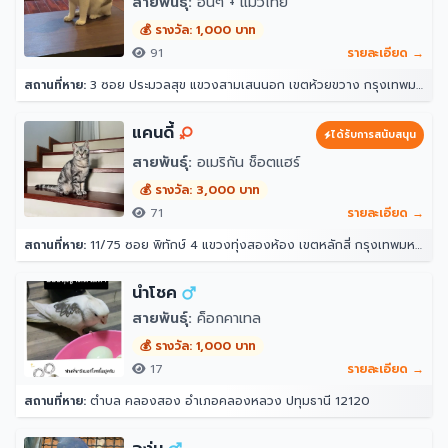
สายพันธุ์:
อื่นๆ + แมวไทย
- มีไฟเบอร์ ช่วยในระบบขับถ่าย ป้องกันท้องผูก
- ช่วยล้างสารพิษ
💰 รางวัล: 1,000 บาท
- ช่วยขจัดก้อนขนในท้องแมว
91
รายละเอียด →
- ช่วยให้ลำไส้แมวทำงานได้ดีขึ้น
สถานที่หาย:
3 ซอย ประมวลสุข แขวงสามเสนนอก เขตห้วยขวาง กรุงเทพมหานคร 10320
- ช่วยบำรุงหัวใจ
- ช่วยลดกลิ่นปากแมว
- ช่วยลดกลิ่นอุจจาระแมว
แคนดี้
ได้รับการสนับสนุน
- ช่วยรักษาระดับน้ำตาลในเลือด
สายพันธุ์:
อเมริกัน ช็อตแฮร์
- ช่วยให้ภูมิต้านทานในร่างกายแมวเพิ่มขึ้น
- ช่วยลดแผลหรือการอักเสบในกระเพาะอาหาร
💰 รางวัล: 3,000 บาท
รายละเอียดสินค้า
71
รายละเอียด →
ขนาดถาด: 18*8*4.5CM
สถานที่หาย:
11/75 ซอย พิทักษ์ 4 แขวงทุ่งสองห้อง เขตหลักสี่ กรุงเทพมหานคร 10210
การบรรจุ: ถาด 1 ชิ้น + ถาดตะแกรง 1 ชิ้น +
เมล็ดข้าวสาลี 5 ถุง
วัสดุ: เป็นพลาสติก PP
นำโชค
สายพันธุ์:
ค็อกคาเทล
💰 รางวัล: 1,000 บาท
17
รายละเอียด →
สถานที่หาย:
ตำบล คลองสอง อำเภอคลองหลวง ปทุมธานี 12120