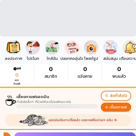
ลงประกาศ
โปรโมท
ใกล้ฉัน
ปลอกคออุ่นใจ
โพสต์รูป
สนับสนุน
เตือนควา
0
0
0
0
สมาชิก
แจ้งหาย
พบแล้ว
แจก
ก้างฟรี
☕
💪 ส่งกำลังใจ
เลี้ยงกาแฟแอดมิน
กำลังใจเล็กๆ ที่ช่วยให้เรามีแรงพัฒนาต่อ
☕ เลี้ยงกาแฟ
แอดมินเริ่มตาปรือแล้ว ขอคาเฟอีนด่วนๆ ครับ ☕