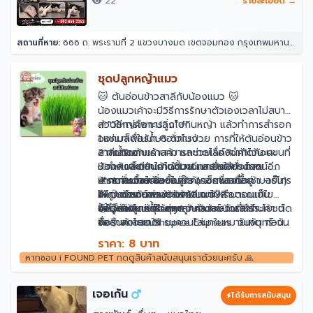
22
รายละเอียด →
สถานที่หาย:
666 ถ. พระรามที่ 2 แขวงบางมด เขตจอมทอง กรุงเทพมหานคร 10150
ชุดปลูกหญ้าแมว
🐱 ต้นอ่อนข้าวสาลีกับน้องแมว 🐱
น้องแมวเค้าจะมีวิธีการรักษาตัวเองเวลาไม่สบาย
ส่วนใหญ่คือการวิ่งไปกินหญ้า แล้วทำการสำรอก
🌱"วิธีการเพาะปลูก"🌱
ออกมาเพื่อรักษาอาการป่วย การที่ให้ต้นอ่อนข้าว
1.แช่เมล็ดในน้ำ 8 ชั่วโมง
สาลีเสริมกับเค้าสามารถช่วยเรื่องจำกัดก้อนขนที่
2.เทน้ำออก
✅กดติดตามร้านค้า และกดไลค์สินค้าไว้นะคะ
น้องๆ เลียเข้าไปได้ด้วย และยังมีประโยชน์อีก
3.วางเมล็ดบนถาดชั้นบน เกลี่ยให้ทั่วถาด
✅กำลังจะมีสินค้าเข้ามาอีกหลายอย่างเลย
มากมายด้วยค่ะ
4.รอการงอกของเมล็ด (คอยพรมน้ำเช้า -เย็น)
🚨กดสั่งซื้อได้เลยไม่ต้องรอถามสต๊อค
📌📌ก่อนกด สั่งซื้อลูกค้า เช็คชื่อ ที่อยู่ เบอร์โทร
🌱 ประโยชน์ของข้าวสาลีแมว??
5.โดนแดดยามเช้าสัก 10 นาทีหรือตอนเย็น
🛵💨 การจัดส่งของร้าน
ให้ถูกต้อง เพราะทางร้านจะไม่สามารถแก้ไข
- มีวิตามิน แร่ธาตุหลากหลายชนิดที่มีประโยชน์
6.ไม่ต้องแช่น้ำในถาด
🛵💨 ส่งโดย Kerry วันจันทร์-วันเสาร์
ข้อมูลให้ลูกค้าได้ค่ะ📌📌
😻😻หมายเหตุ : หากลูกค้าต้องการให้ร้านค้า ตัด
ต่อร่างกายแมว
🛵💨 ส่งโดย Shopee Express วันจันทร์-วัน
ชื่อสินค้าออกให้ รบกวนใส่มาในหมายเหตุ ก่อน
- มีอนุมูลอิสระช่วยต่อต้านมะเร็งในระบบทางเดิน
เสาร์
สั่งซื้อนะค่ะ ถ้าแจ้งมาในช่อง แชท จะไม่สามารถ
ราคา: 8 บาท
อาหาร
📞💬ต้องการข้อมูลเพิ่มเติมสอบถามได้ทางแชท
ตัดออกให้ได้ค่ะ 😻😻
หากชอบ i FOUND PET กดดูสินค้าสนับสนุนเราด้วยนะครับ 🙏
- ช่วยเพิ่มการสร้างเม็ดเลือดแดง ป้องกันภาวะ
🔧บริการหลังการขาย
โลหิตจาง
- ช่วยให้หลอดเลือดมีความแข็งแรง ขยายหลอด
เจอเก้น
ได้รับการสนับสนุน
เลือด