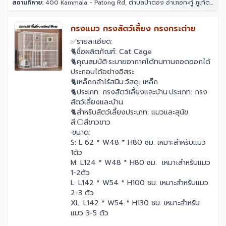
สถานที่หาย:
400 Kammala - Patong Rd, ตำบลป่าตอง อำเภอกะทู้ ภูเก็ต 83150 โรงแรมอินโดจีนรีสอร์ท - ตาลิมารีสอร์ท
￼กรงแมว กรงสัตว์เลี้ยง กรงกระต่าย
✅รายละเอียด:
🐈ชื่อผลิตภัณฑ์: Cat Cage
🐈คุณสมบัติ·ระบายอากาศได้ทนทานถอดออกได้
ประกอบได้อย่างอิสระ
🐈เหล็กกล้าไร้สนิม·วัสดุ: เหล็ก
🐈ประเภท: กรงสัตว์เลี้ยงและบ้าน·ประเภท: กรง
สัตว์เลี้ยงและบ้าน
🐈สำหรับสัตว์เลี้ยงประเภท: แมวและสุนัข
สี:⚪สีขาวขาว
·ขนาด:
S: L 62 * W48 * H80 ซม. เหมาะสำหรับแมว
1ตัว
M: L124 * W48 * H80 ซม. เหมาะสำหรับแมว
1-2ตัว
L: L142 * W54 * H100 ซม. เหมาะสำหรับแมว
2-3 ตัว
XL: L142 * W54 * H130 ซม. เหมาะสำหรับ
แมว 3-5 ตัว