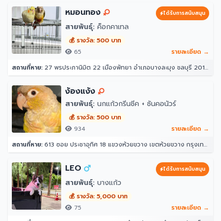
หมอนทอง
ได้รับการสนับสนุน
สายพันธุ์:
ค็อกคาเทล
💰 รางวัล: 500 บาท
65
รายละเอียด →
สถานที่หาย:
27 พรประภานิมิต 22 เมืองพัทยา อำเภอบางละมุง ชลบุรี 20150
ง้องแง้ง
สายพันธุ์:
นกแก้วกรีนชีค + ซันคอนัวร์
💰 รางวัล: 500 บาท
934
รายละเอียด →
สถานที่หาย:
613 ซอย ประชาอุทิศ 18 แขวงห้วยขวาง เขตห้วยขวาง กรุงเทพมหานคร 10310
LEO
ได้รับการสนับสนุน
สายพันธุ์:
บางแก้ว
💰 รางวัล: 5,000 บาท
75
รายละเอียด →