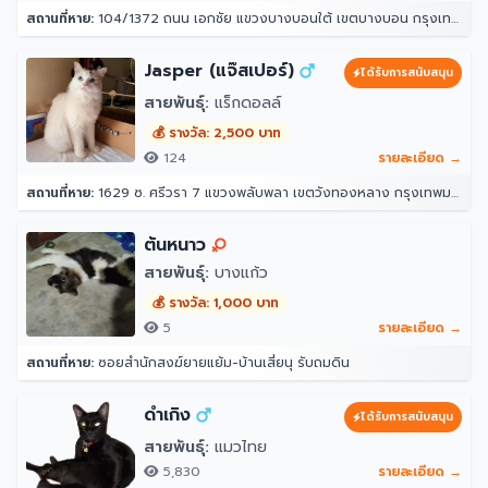
สถานที่หาย:
104/1372 ถนน เอกชัย แขวงบางบอนใต้ เขตบางบอน กรุงเทพมหานคร 10150
Jasper (แจ๊สเปอร์)
ได้รับการสนับสนุน
สายพันธุ์:
แร็กดอลล์
💰 รางวัล: 2,500 บาท
124
รายละเอียด →
สถานที่หาย:
1629 ซ. ศรีวรา 7 แขวงพลับพลา เขตวังทองหลาง กรุงเทพมหานคร 10312
ต้นหนาว
สายพันธุ์:
บางแก้ว
💰 รางวัล: 1,000 บาท
5
รายละเอียด →
สถานที่หาย:
ซอยสำนักสงฆ์ยายแย้ม-บ้านเสี่ยนุ รับถมดิน
ดำเกิง
ได้รับการสนับสนุน
สายพันธุ์:
แมวไทย
5,830
รายละเอียด →