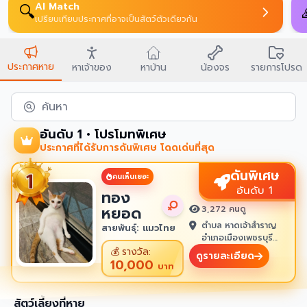
AI Match
🔍
เปรียบเทียบประกาศที่อาจเป็นสัตว์ตัวเดียวกัน
ประกาศหาย
หาเจ้าของ
หาบ้าน
น้องจร
รายการโปรด
ค้นหา
อันดับ 1 • โปรโมทพิเศษ
ประกาศที่ได้รับการดันพิเศษ โดดเด่นที่สุด
ดันพิเศษ
คนเห็นเยอะ
อันดับ 1
ทอง
หยอด
3,272 คนดู
ตำบล หาดเจ้าสำราญ
สายพันธุ์: แมวไทย
อำเภอเมืองเพชรบุรี
เพชรบุรี 76100
💰
รางวัล:
ดูรายละเอียด
10,000
บาท
สัตว์เลี้ยงที่หาย