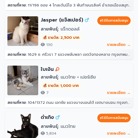
สถานที่หาย:
11/196 ซอย 4 โกลเด้นนีโอ 3 พันท้ายนรสิงห์ อำเภอเมืองสมุทรสาคร สมุทรสาคร 74000
Jasper (แจ๊สเปอร์)
ได้รับการสนับสนุน
สายพันธุ์:
แร็กดอลล์
💰 รางวัล: 2,500 บาท
130
รายละเอียด →
สถานที่หาย:
1629 ซ. ศรีวรา 7 แขวงพลับพลา เขตวังทองหลาง กรุงเทพมหานคร 10312
ใบเงิน
สายพันธุ์:
แมวไทย + เปอร์เซีย
💰 รางวัล: 1,000 บาท
7
รายละเอียด →
สถานที่หาย:
104/1372 ถนน เอกชัย แขวงบางบอนใต้ เขตบางบอน กรุงเทพมหานคร 10150
ดำเกิง
ได้รับการสนับสนุน
สายพันธุ์:
แมวไทย
5,834
รายละเอียด →