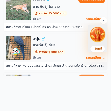
สายพันธุ์:
ไม่ทราบ
💰 รางวัล: 10,000 บาท
62
รายละเอียด →
×
สถานที่หาย:
ตำบล แม่กรณ์ อำเภอเมืองเชียงราย เชียงราย
องุ่น
สายพันธุ์:
อื่นๆ
เซียมซี
💰 รางวัล: 1,000 บาท
26
รายละเอียด →
สถานที่หาย:
70 ซอยสุวรรณ ตำบล วัดแค อำเภอนครชัยศรี นครปฐม 73120
หมอนทอง
ได้รับการสนับสนุน
สายพันธุ์:
ค็อกคาเทล
💰 รางวัล: 500 บาท
70
รายละเอียด →
สถานที่หาย:
27 พรประภานิมิต 22 เมืองพัทยา อำเภอบางละมุง ชลบุรี 20150