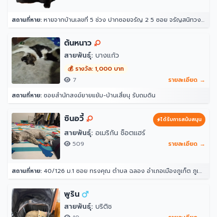
สถานที่หาย:
หายจากบ้านเลขที่ 5 ช่วง ปากซอยจรัญ 2 5 ซอย จรัญสนิทวงศ์ 2 แขวงวัดท่าพระ เขตบางกอกใหญ่ กรุงเทพมหานคร 10600 ประเทศไทย
ต้นหนาว
สายพันธุ์:
บางแก้ว
💰 รางวัล: 1,000 บาท
7
รายละเอียด →
สถานที่หาย:
ซอยสำนักสงฆ์ยายแย้ม-บ้านเสี่ยนุ รับถมดิน
ซินอวี้
ได้รับการสนับสนุน
สายพันธุ์:
อเมริกัน ช็อตแฮร์
509
รายละเอียด →
สถานที่หาย:
40/126 ม.1 ซอย ทรงคุณ ตำบล ฉลอง อำเภอเมืองภูเก็ต ภูเก็ต 83000
พูริน
สายพันธุ์:
บริติช