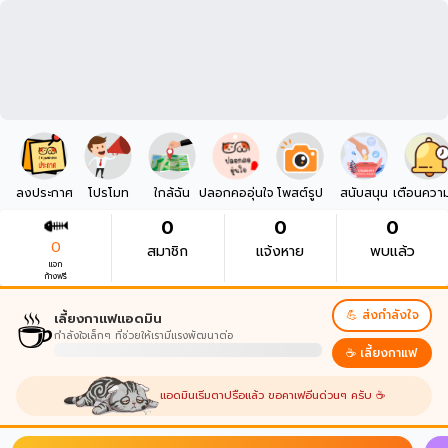
ลงประกาศ
โปรโมท
ใกล้ฉัน
ปลอกคออุ่นใจ
โพสต์รูป
สนับสนุน
เตือนควา
0
0
0
0
สมาชิก
แจ้งหาย
พบแล้ว
แจก
ก้างฟรี
☕
💪 ส่งกำลังใจ
เลี้ยงกาแฟแอดมิน
กำลังใจเล็กๆ ที่ช่วยให้เรามีแรงพัฒนาต่อ
☕ เลี้ยงกาแฟ
แอดมินเริ่มตาปรือแล้ว ขอคาเฟอีนด่วนๆ ครับ ☕