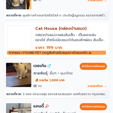
10
รายละเอียด →
สถานที่หาย:
ศูนย์การค้าเซนทรัลอีสวิลล์ ถ. ประดิษฐ์มนูธรรม แขวงลาดพร้าว ลาดพร้าว กรุงเทพมหานคร 10230
Cat House (กล่องบ้านแมว)
กล่องบ้านแมว+แผ่นลับเล็บ • เป็นของเล่น
ของใช้ สำหรับน้องแมวได้นอนพักผ่อน ลับเล็บ
และหยอกเล่นกับเจ้าของ (ออกแบบโดยทาส
ราคา: 199 บาท
แมว) • ทำจากกระดาษลูกฟูก แข็งแรง น้ำหนัก
หากชอบ i FOUND PET กดดูสินค้าสนับสนุนเราด้วยนะครับ 🙏
เบา เคลื่อนย้ายง่าย • สีน้ำตาลเรียบ (สีไม้)
กลมกลืนกับการตกแต่งบ้าน • ขนาด
30*36*32 cm
เจอเก้น
ได้รับการสนับสนุน
สายพันธุ์:
อื่นๆ + แมวไทย
💰 รางวัล: 1,000 บาท
96
รายละเอียด →
สถานที่หาย:
3 ซอย ประมวลสุข แขวงสามเสนนอก เขตห้วยขวาง กรุงเทพมหานคร 10320
แคนดี้
ได้รับการสนับสนุน