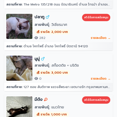
สถานที่หาย:
The Metro 135/218 ถนน รัตนาธิเบศร์ ตำบล ไทรม้า อำเภอเมืองนนทบุรี นนทบุรี 11000
ปลาทู
ได้รับการสนับสนุน
สายพันธุ์:
วิเชียรมาศ
💰 รางวัล: 2,000 บาท
282
รายละเอียด →
สถานที่หาย:
ตำบล โคกโพธิ์ อำเภอ โคกโพธิ์ ปัตตานี 94120
มูมู่
สายพันธุ์:
สก็อตติช + บริติช
💰 รางวัล: 3,000 บาท
0
รายละเอียด →
สถานที่หาย:
127 ซอย สันติภาพ แขวงสี่พระยา เขตบางรัก กรุงเทพมหานคร 10500
มีตัง
ได้รับการสนับสนุน
สายพันธุ์:
แมวไทย
💰 รางวัล: 1,000 บาท