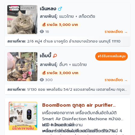
เฉินหลง
สายพันธุ์:
แมวไทย + สก็อตติช
💰 รางวัล: 5,000 บาท
16
รายละเอียด →
สถานที่หาย:
2/6 หมู่4 ตำบล บางคูรัด อำเภอบางบัวทอง นนทบุรี 11110
เด็บบี้
ได้รับการสนับสนุน
สายพันธุ์:
อื่นๆ + แมวไทย
💰 รางวัล: 3,000 บาท
300
รายละเอียด →
สถานที่หาย:
1/130 ซอย พหลโยธิน 54/2 แขวงสายไหม เขตสายไหม กรุงเทพมหานคร 10220
BoomBoom ถูกสุด air purifier
เครื่องฟอกอากาศ กำจัดกลิ่น ที่ดับกลิ่น
เครื่องฟอกอากาศ เครื่องดับกลิ่นอัตโนมัติ
Smart Air Disinfection Machione หน้าจอ
อัตโนมัติ ช่วยลดกลิ่นฉี่สัตว์เลี้ยง PM
LED หน้าจอสัมผัส
➦มี 4 โหมดการทำงาน
เครื่องกำจัดกลิ่นไม่พึงประสงค์ภายในบ้านมี 4
➦สามารถกำจัดฟอร์มาลดีไฮด์ถึง 99.7%