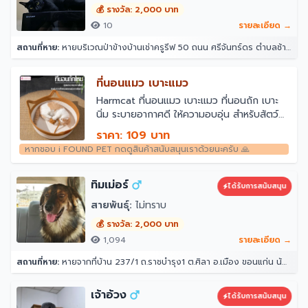
💰 รางวัล: 2,000 บาท
10
รายละเอียด →
สถานที่หาย:
หายบริเวณป่าข้างบ้านเช่าครูรีฟ 50 ถนน ศรีจันทร์ดร ตำบลช้างคลาน อำเภอเมืองเชียงใหม่ เชียงใหม่ 50100
ที่นอนแมว เบาะแมว
￼Harmcat ที่นอนแมว เบาะแมว ที่นอนถัก เบาะ
นิ่ม ระบายอากาศดี ให้ความอบอุ่น สําหรับสัตว์
เลี้ยงแมว ตะกร้าผ้าฝ้ายถัก
ราคา: 109 บาท
หากชอบ i FOUND PET กดดูสินค้าสนับสนุนเราด้วยนะครับ 🙏
ทิมเม่อร์
ได้รับการสนับสนุน
สายพันธุ์:
ไม่ทราบ
💰 รางวัล: 2,000 บาท
1,094
รายละเอียด →
สถานที่หาย:
หายจากที่บ้าน 237/1 ถ.ราชบำรุง1 ต.ศิลา อ.เมือง ขอนแก่น น้องลอดรั้วบ้านออกไปตอนกลางคืนหลังเที่ยงคืนแล้วไม่ได้กลับเข้ามาอีก ตอนออกไปออกไป 3 ตัว แต่เช้ามาเจอกลับมาแค่ 2 ตัว น้องเคยหายไปแบบนี้ 3 วันเรากลับมา
เจ้าอ้วง
ได้รับการสนับสนุน