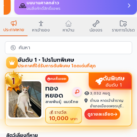
บนบานศาลกล่าว
🙏
บนสิ่งศักดิ์สิทธิ์ขอพร
ประกาศหาย
หาเจ้าของ
หาบ้าน
น้องจร
รายการโปรด
ค้นหา
อันดับ 1 • โปรโมทพิเศษ
ประกาศที่ได้รับการดันพิเศษ โดดเด่นที่สุด
ดันพิเศษ
คนเห็นเยอะ
อันดับ 1
ทอง
หยอด
3,032 คนดู
ตำบล หาดเจ้าสำราญ
สายพันธุ์: แมวไทย
อำเภอเมืองเพชรบุรี
เพชรบุรี 76100
💰
รางวัล:
ดูรายละเอียด
10,000
บาท
สัตว์เลี้ยงที่หาย