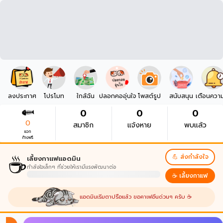
ลงประกาศ
โปรโมท
ใกล้ฉัน
ปลอกคออุ่นใจ
โพสต์รูป
สนับสนุน
เตือนควา
0
0
0
0
สมาชิก
แจ้งหาย
พบแล้ว
แจก
ก้างฟรี
☕
💪 ส่งกำลังใจ
เลี้ยงกาแฟแอดมิน
กำลังใจเล็กๆ ที่ช่วยให้เรามีแรงพัฒนาต่อ
☕ เลี้ยงกาแฟ
แอดมินเริ่มตาปรือแล้ว ขอคาเฟอีนด่วนๆ ครับ ☕