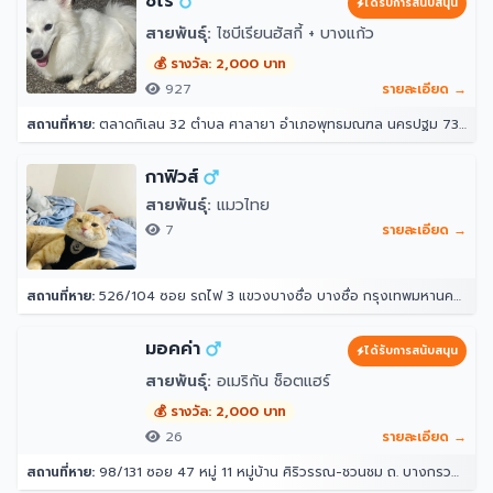
ชิโร่
ได้รับการสนับสนุน
สายพันธุ์:
ไซบีเรียนฮัสกี้ + บางแก้ว
💰 รางวัล: 2,000 บาท
927
รายละเอียด →
สถานที่หาย:
ตลาดกิเลน 32 ตำบล ศาลายา อำเภอพุทธมณฑล นครปฐม 73170
กาฟิวส์
สายพันธุ์:
แมวไทย
7
รายละเอียด →
สถานที่หาย:
526/104 ซอย รถไฟ 3 แขวงบางซื่อ บางซื่อ กรุงเทพมหานคร 10800
มอคค่า
ได้รับการสนับสนุน
สายพันธุ์:
อเมริกัน ช็อตแฮร์
💰 รางวัล: 2,000 บาท
26
รายละเอียด →
สถานที่หาย:
98/131 ซอย 47 หมู่ 11 หมู่บ้าน ศิริวรรณ-ชวนชม ถ. บางกรวย - ไทรน้อย ตำบล บางบัวทอง อำเภอบางบัวทอง นนทบุรี 11110