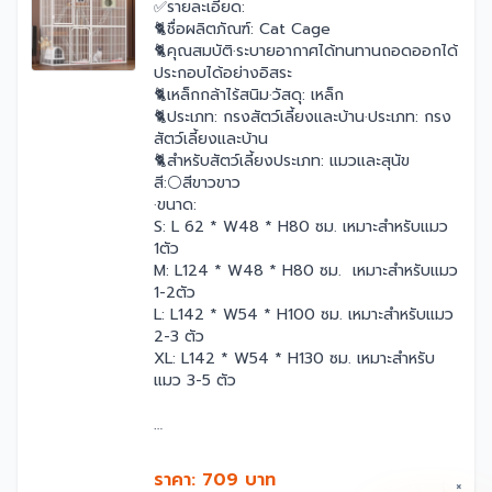
✅รายละเอียด:
🐈ชื่อผลิตภัณฑ์: Cat Cage
🐈คุณสมบัติ·ระบายอากาศได้ทนทานถอดออกได้
ประกอบได้อย่างอิสระ
🐈เหล็กกล้าไร้สนิม·วัสดุ: เหล็ก
🐈ประเภท: กรงสัตว์เลี้ยงและบ้าน·ประเภท: กรง
สัตว์เลี้ยงและบ้าน
🐈สำหรับสัตว์เลี้ยงประเภท: แมวและสุนัข
สี:⚪สีขาวขาว
·ขนาด:
S: L 62 * W48 * H80 ซม. เหมาะสำหรับแมว
1ตัว
M: L124 * W48 * H80 ซม. เหมาะสำหรับแมว
1-2ตัว
L: L142 * W54 * H100 ซม. เหมาะสำหรับแมว
2-3 ตัว
XL: L142 * W54 * H130 ซม. เหมาะสำหรับ
แมว 3-5 ตัว
ราคา: 709 บาท
×