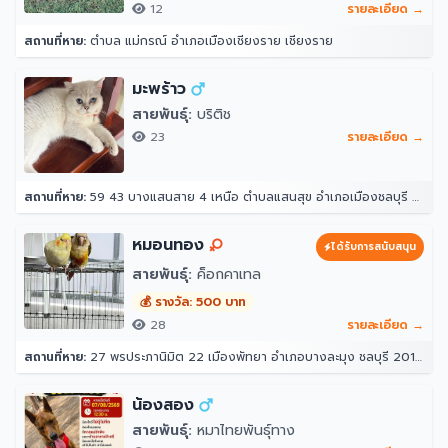
12
รายละเอียด →
สถานที่หาย:
ตำบล แม่กรณ์ อำเภอเมืองเชียงราย เชียงราย
มะพร้าว
สายพันธุ์:
บริติช
23
รายละเอียด →
สถานที่หาย:
59 43 บางแสนสาย 4 เหนือ ตำบลแสนสุข อำเภอเมืองชลบุรี ชลบุรี 20130
หมอนทอง
ได้รับการสนับสนุน
สายพันธุ์:
ค็อกคาเทล
💰 รางวัล: 500 บาท
28
รายละเอียด →
สถานที่หาย:
27 พรประภานิมิต 22 เมืองพัทยา อำเภอบางละมุง ชลบุรี 20150
น้องสอง
สายพันธุ์:
หมาไทยพันธุ์ทาง