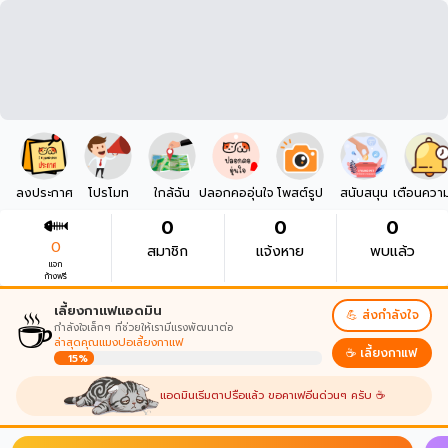
ลงประกาศ
โปรโมท
ใกล้ฉัน
ปลอกคออุ่นใจ
โพสต์รูป
สนับสนุน
เตือนควา
0
0
0
0
สมาชิก
แจ้งหาย
พบแล้ว
แจก
ก้างฟรี
☕
เลี้ยงกาแฟแอดมิน
💪 ส่งกำลังใจ
กำลังใจเล็กๆ ที่ช่วยให้เรามีแรงพัฒนาต่อ
ล่าสุดคุณแมงปอเลี้ยงกาแฟ
☕ เลี้ยงกาแฟ
15%
แอดมินเริ่มตาปรือแล้ว ขอคาเฟอีนด่วนๆ ครับ ☕