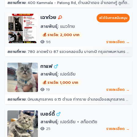
สถานที่หาย:
400 Kammala - Patong Rd, ตำบลป่าตอง อำเภอกะทู้ ภูเก็ต 83150 โรงแรมอินโดจีนรีสอร์ท - ตาลิมารีสอร์ท
เฉาก๋วย
ได้รับการสนับสนุน
สายพันธุ์:
แมวไทย
💰 รางวัล: 2,000 บาท
96
รายละเอียด →
สถานที่หาย:
780 ลาดพร้าว 87 แขวงคลองจั่น บางกะปิ กรุงเทพมหานคร 10240
กาแฟ
สายพันธุ์:
เปอร์เซีย
💰 รางวัล: 1,000 บาท
19
รายละเอียด →
สถานที่หาย:
นิคมสมุทรสาคร ซ.15 ตำบล ท่าทราย อำเภอเมืองสมุทรสาคร สมุทรสาคร 74000
เบอร์ดี้
สายพันธุ์:
เปอร์เซีย + สก็อตติช
25
รายละเอียด →