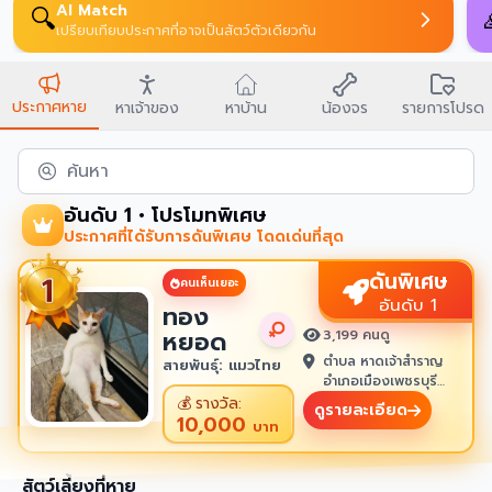
AI Match
🔍
เปรียบเทียบประกาศที่อาจเป็นสัตว์ตัวเดียวกัน
ประกาศหาย
หาเจ้าของ
หาบ้าน
น้องจร
รายการโปรด
ค้นหา
อันดับ 1 • โปรโมทพิเศษ
ประกาศที่ได้รับการดันพิเศษ โดดเด่นที่สุด
ดันพิเศษ
คนเห็นเยอะ
อันดับ 1
ทอง
หยอด
3,199 คนดู
ตำบล หาดเจ้าสำราญ
สายพันธุ์: แมวไทย
อำเภอเมืองเพชรบุรี
เพชรบุรี 76100
💰
รางวัล:
ดูรายละเอียด
10,000
บาท
สัตว์เลี้ยงที่หาย