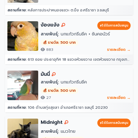
สถานที่หาย:
หลังการประปาหนองแขวะ ต.บึง อ.ศรีราชา จ.ชลบุรี
ง้องแง้ง
ได้รับการสนับสนุน
สายพันธุ์:
นกแก้วกรีนชีค + ซันคอนัวร์
💰 รางวัล: 500 บาท
883
รายละเอียด →
สถานที่หาย:
613 ซอย ประชาอุทิศ 18 แขวงห้วยขวาง เขตห้วยขวาง กรุงเทพมหานคร 10310
มันนี่
สายพันธุ์:
นกแก้วกรีนชีค
💰 รางวัล: 500 บาท
27
รายละเอียด →
สถานที่หาย:
106 ตำบลทุ่งสุขลา อำเภอศรีราชา ชลบุรี 20230
Midnight
ได้รับการสนับสนุน
สายพันธุ์:
แมวไทย