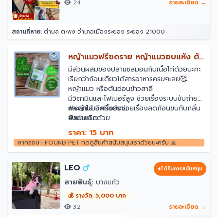
24
รายละเอียด →
สถานที่หาย:
ตำบล ตะพง อำเภอเมืองระยอง ระยอง 21000
หญ้าแมวฟรีซดราย หญ้าแมวอบแห้ง ต้น
อ่อนข้าวสาลี
มีส่วนผสมของปลาแซลมอนกับเนื้อไก่ด้วยนะคะ
เรียกว่าก้อนเดียวได้สารอาหารครบๆเลย🥰
หญ้าแมว หรือต้นอ่อนข้าวสาลี
มีวิตามินและไฟเบอร์สูง ช่วยเรื่องระบบขับถ่าย
และลำไส้ อีกทั้งยังช่วยเรื่องลดก้อนขนกับกลิ่น
#หญ้าแมวฟรีซดราย
ขับถ่ายอีกด้วย
#ขนมแมว
#ขนมฟรีซดราย
ราคา: 15 บาท
#หญ้าแมว
หากชอบ i FOUND PET กดดูสินค้าสนับสนุนเราด้วยนะครับ 🙏
#ขนมสัตว์เลี้ยง
LEO
ได้รับการสนับสนุน
สายพันธุ์:
บางแก้ว
💰 รางวัล: 5,000 บาท
32
รายละเอียด →