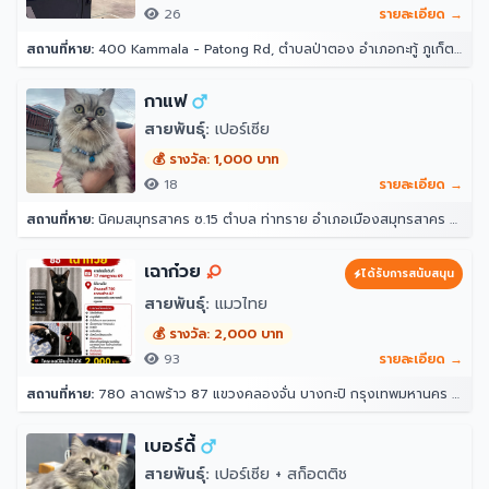
26
รายละเอียด →
สถานที่หาย:
400 Kammala - Patong Rd, ตำบลป่าตอง อำเภอกะทู้ ภูเก็ต 83150 โรงแรมอินโดจีนรีสอร์ท - ตาลิมารีสอร์ท
กาแฟ
สายพันธุ์:
เปอร์เซีย
💰 รางวัล: 1,000 บาท
18
รายละเอียด →
สถานที่หาย:
นิคมสมุทรสาคร ซ.15 ตำบล ท่าทราย อำเภอเมืองสมุทรสาคร สมุทรสาคร 74000
เฉาก๋วย
ได้รับการสนับสนุน
สายพันธุ์:
แมวไทย
💰 รางวัล: 2,000 บาท
93
รายละเอียด →
สถานที่หาย:
780 ลาดพร้าว 87 แขวงคลองจั่น บางกะปิ กรุงเทพมหานคร 10240
เบอร์ดี้
สายพันธุ์:
เปอร์เซีย + สก็อตติช