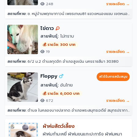
248
รายละเอียด →
สถานที่หาย:
ซ. หมู่บ้านพฤกษาทาวน์ เพชรเกษม81 แขวงหนองแขม เขตหนองแขม กรุงเทพมหานคร 10160
ไข่ดาว
สายพันธุ์:
ไม่ทราบ
💰 รางวัล: 300 บาท
19
รายละเอียด →
สถานที่หาย:
6/2 ม.2 ตำบลกุดจิก อำเภอสูงเนิน นครราชสีมา 30380
Floppy
ได้รับการสนับสนุน
สายพันธุ์:
อ้นไทย
💰 รางวัล: 6,000 บาท
672
รายละเอียด →
สถานที่หาย:
ตำบล ในคลองบางปลากด อำเภอพระสมุทรเจดีย์ สมุทรปราการ 10290
ผ้าห่มสัตว์เลี้ยง
ผ้าห่มกำมะหยี่ ผ้าห่มขนแกะปะการัง ผ้าห่มหมา