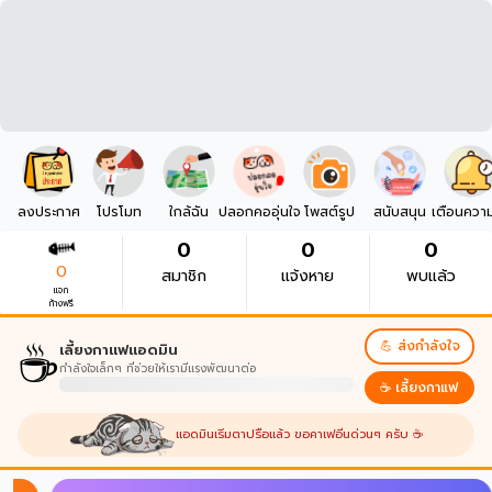
ลงประกาศ
โปรโมท
ใกล้ฉัน
ปลอกคออุ่นใจ
โพสต์รูป
สนับสนุน
เตือนควา
0
0
0
0
สมาชิก
แจ้งหาย
พบแล้ว
แจก
ก้างฟรี
☕
💪 ส่งกำลังใจ
เลี้ยงกาแฟแอดมิน
กำลังใจเล็กๆ ที่ช่วยให้เรามีแรงพัฒนาต่อ
☕ เลี้ยงกาแฟ
แอดมินเริ่มตาปรือแล้ว ขอคาเฟอีนด่วนๆ ครับ ☕