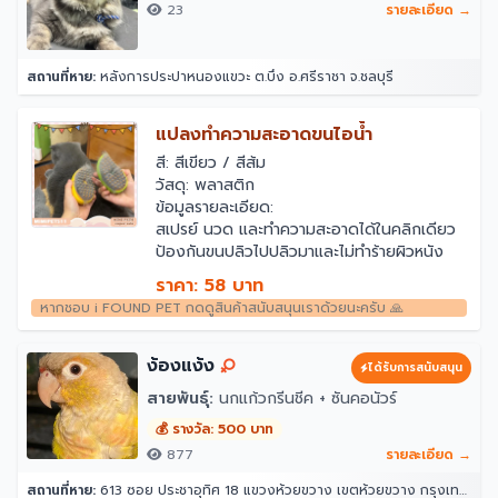
23
รายละเอียด →
สถานที่หาย:
หลังการประปาหนองแขวะ ต.บึง อ.ศรีราชา จ.ชลบุรี
แปลงทำความสะอาดขนไอน้ำ
สี: สีเขียว / สีส้ม
วัสดุ: พลาสติก
ข้อมูลรายละเอียด:
สเปรย์ นวด และทำความสะอาดได้ในคลิกเดียว
ป้องกันขนปลิวไปปลิวมาและไม่ทำร้ายผิวหนัง
สัตว์เลี้ยงของคุณ
ราคา: 58 บาท
หัวหวีเกลียว ดูดซับเส้นผมโดยไม่ทำร้ายผิว หวี
หากชอบ i FOUND PET กดดูสินค้าสนับสนุนเราด้วยนะครับ 🙏
ผมที่ลอยออกได้อย่างง่ายดาย
มีช่องเติมของเหลวสำหรับเติมน้ำหรือเอสเซ้นส์
ฟันหวีมีความนุ่มมาก
ง้องแง้ง
ได้รับการสนับสนุน
การออกแบบที่ชาร์จไฟได้
สายพันธุ์:
นกแก้วกรีนชีค + ซันคอนัวร์
การออกแบบพอร์ตสเปรย์เพื่อป้องกันไฟฟ้า
สถิตย์
💰 รางวัล: 500 บาท
877
รายละเอียด →
สถานที่หาย:
613 ซอย ประชาอุทิศ 18 แขวงห้วยขวาง เขตห้วยขวาง กรุงเทพมหานคร 10310