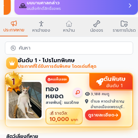
บนบานศาลกล่าว
🙏
บนสิ่งศักดิ์สิทธิ์ขอพร
ประกาศหาย
หาเจ้าของ
หาบ้าน
น้องจร
รายการโปรด
ค้นหา
อันดับ 1 • โปรโมทพิเศษ
ประกาศที่ได้รับการดันพิเศษ โดดเด่นที่สุด
ดันพิเศษ
คนเห็นเยอะ
อันดับ 1
ทอง
หยอด
3,188 คนดู
ตำบล หาดเจ้าสำราญ
สายพันธุ์: แมวไทย
อำเภอเมืองเพชรบุรี
เพชรบุรี 76100
💰
รางวัล:
ดูรายละเอียด
10,000
บาท
สัตว์เลี้ยงที่หาย