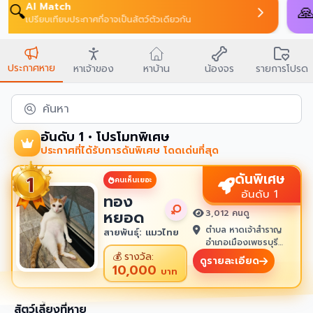
บนบานศาลกล่าว
🙏
บนสิ่งศักดิ์สิทธิ์ขอพร
ประกาศหาย
หาเจ้าของ
หาบ้าน
น้องจร
รายการโปรด
ค้นหา
อันดับ 1 • โปรโมทพิเศษ
ประกาศที่ได้รับการดันพิเศษ โดดเด่นที่สุด
ดันพิเศษ
คนเห็นเยอะ
อันดับ 1
ทอง
หยอด
3,012 คนดู
ตำบล หาดเจ้าสำราญ
สายพันธุ์: แมวไทย
อำเภอเมืองเพชรบุรี
เพชรบุรี 76100
💰
รางวัล:
ดูรายละเอียด
10,000
บาท
สัตว์เลี้ยงที่หาย