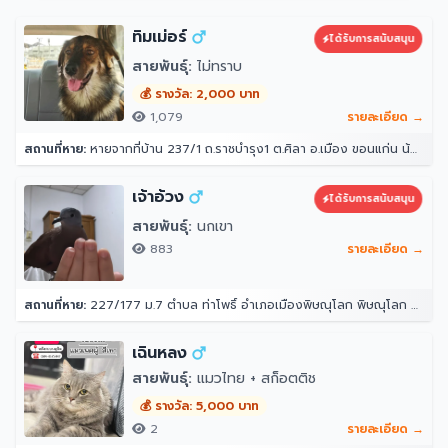
ทิมเม่อร์
ได้รับการสนับสนุน
สายพันธุ์:
ไม่ทราบ
💰 รางวัล: 2,000 บาท
1,079
รายละเอียด →
สถานที่หาย:
หายจากที่บ้าน 237/1 ถ.ราชบำรุง1 ต.ศิลา อ.เมือง ขอนแก่น น้องลอดรั้วบ้านออกไปตอนกลางคืนหลังเที่ยงคืนแล้วไม่ได้กลับเข้ามาอีก ตอนออกไปออกไป 3 ตัว แต่เช้ามาเจอกลับมาแค่ 2 ตัว น้องเคยหายไปแบบนี้ 3 วันเรากลับมา
เจ้าอ้วง
ได้รับการสนับสนุน
สายพันธุ์:
นกเขา
883
รายละเอียด →
สถานที่หาย:
227/177 ม.7 ตำบล ท่าโพธิ์ อำเภอเมืองพิษณุโลก พิษณุโลก 65000
เฉินหลง
สายพันธุ์:
แมวไทย + สก็อตติช
💰 รางวัล: 5,000 บาท
2
รายละเอียด →