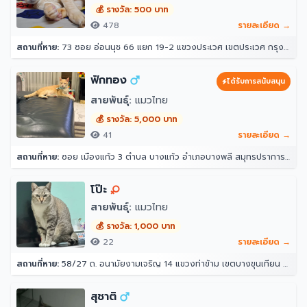
🎈ทานได้ตั้งแต่อายุ 2 เดือนขึ้นไป
💰 รางวัล: 500 บาท
478
รายละเอียด →
สถานที่หาย:
73 ซอย อ่อนนุช 66 แยก 19-2 แขวงประเวศ เขตประเวศ กรุงเทพมหานคร 10250
ฟักทอง
ได้รับการสนับสนุน
สายพันธุ์:
แมวไทย
💰 รางวัล: 5,000 บาท
41
รายละเอียด →
สถานที่หาย:
ซอย เมืองแก้ว 3 ตำบล บางแก้ว อำเภอบางพลี สมุทรปราการ 10540
โป๊ะ
สายพันธุ์:
แมวไทย
💰 รางวัล: 1,000 บาท
22
รายละเอียด →
สถานที่หาย:
58/27 ถ. อนามัยงามเจริญ 14 แขวงท่าข้าม เขตบางขุนเทียน กรุงเทพมหานคร 10150
สุชาติ