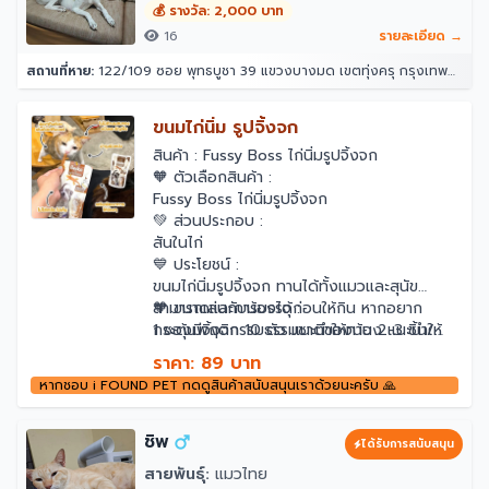
💰 รางวัล: 2,000 บาท
16
รายละเอียด →
สถานที่หาย:
122/109 ซอย พุทธบูชา 39 แขวงบางมด เขตทุ่งครุ กรุงเทพมหานคร 10140
ขนมไก่นิ่ม รูปจิ้งจก
สินค้า : Fussy Boss ไก่นิ่มรูปจิ้งจก
🧡 ตัวเลือกสินค้า :
Fussy Boss ไก่นิ่มรูปจิ้งจก
💚 ส่วนประกอบ :
สันในไก่
💙 ประโยชน์ :
ขนมไก่นิ่มรูปจิ้งจก ทานได้ทั้งแมวและสุนัข
สามารถเล่นกับน้องได้ก่อนให้กิน หากอยาก
🧡 ขนาดและการบรรจุ :
กระตุ้นพฤติกรรมธรรมชาติของน้อง แนะนำให้
1 ซองมีจิ้งจก 10 ตัว แนะนำให้ทาน 2-3 ชิ้น/
เล่นกับน้องทุกครั้ง ไม่ควรโยนให้ทานเลย เพราะ
ตัว/วัน
ราคา: 89 บาท
น้องจะคิดว่าเป็นขนมและจะขี้เกียจล่าแล้ว
หลังเปิดซองเก็บได้ 7 วันที่อุณหภูมิปกติ
ไม่ต้อง
หากชอบ i FOUND PET กดดูสินค้าสนับสนุนเราด้วยนะครับ 🙏
🎈ผลิตจากอกไก่คัดพิเศษ ไม่ใส่เกลือ ไม่เค็
แช่ตู้เย็น
❌️ไม่มีส่วนผสมของแป้งและธัญพืช
🎈 มีโอเมก้า 3 สูงจากน้ำมันปลา ช่วยบำรุงสุข
ชิพ
ได้รับการสนับสนุน
ภาพหลายระบบ ทั้งผิวหนัง ไต หัวใจ สมอง
สายพันธุ์:
แมวไทย
🎈 มีกลีเซอรีน ช่วยลดอาการท้องผูก