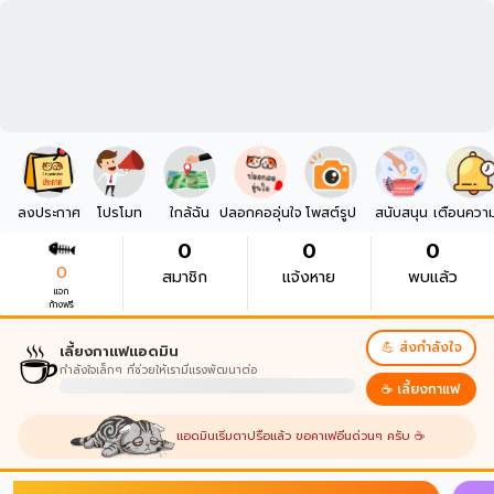
ลงประกาศ
โปรโมท
ใกล้ฉัน
ปลอกคออุ่นใจ
โพสต์รูป
สนับสนุน
เตือนควา
0
0
0
0
สมาชิก
แจ้งหาย
พบแล้ว
แจก
ก้างฟรี
☕
💪 ส่งกำลังใจ
เลี้ยงกาแฟแอดมิน
กำลังใจเล็กๆ ที่ช่วยให้เรามีแรงพัฒนาต่อ
☕ เลี้ยงกาแฟ
แอดมินเริ่มตาปรือแล้ว ขอคาเฟอีนด่วนๆ ครับ ☕