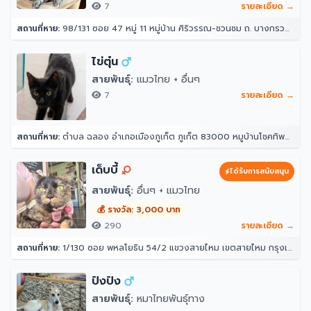
7
รายละเอียด →
สถานที่หาย:
98/131 ซอย 47 หมู่ 11 หมู่บ้าน ศิริวรรณ-ชวนชม ถ. บางกรวย - ไทรน้อย ตำบล บางบัวทอง อำเภอบางบัวทอง นนทบุรี 11110
ไข่ตุ๋น
สายพันธุ์:
แมวไทย + อื่นๆ
7
รายละเอียด →
สถานที่หาย:
ตำบล ฉลอง อำเภอเมืองภูเก็ต ภูเก็ต 83000 หมูบ้านโชคทิพย์ หลังวัดใต้
เด็บบี้
ได้รับการสนับสนุน
สายพันธุ์:
อื่นๆ + แมวไทย
💰 รางวัล: 3,000 บาท
290
รายละเอียด →
สถานที่หาย:
1/130 ซอย พหลโยธิน 54/2 แขวงสายไหม เขตสายไหม กรุงเทพมหานคร 10220
ปังปัง
สายพันธุ์:
หมาไทยพันธุ์ทาง