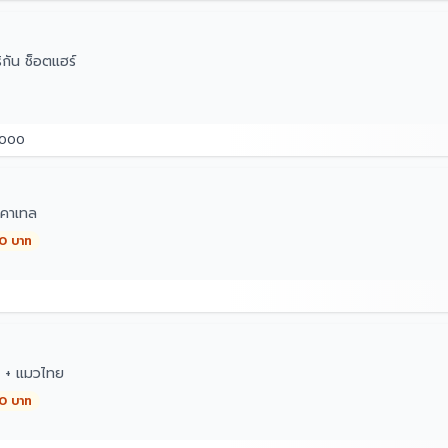
กัน ช็อตแฮร์
3000
คาเทล
00 บาท
ๆ + แมวไทย
00 บาท