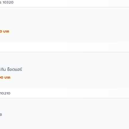
คร 10320
00 บาท
กัน ช็อตแฮร์
00 บาท
 10210
ิช