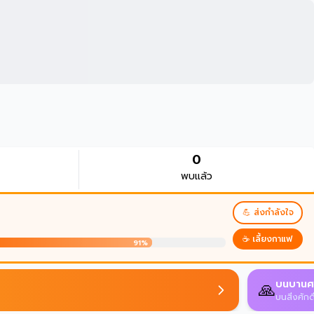
0
พบแล้ว
💪 ส่งกำลังใจ
☕ เลี้ยงกาแฟ
91%
บนบานศ
🙏
บนสิ่งศักด