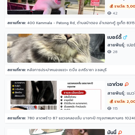
💰 รางวัล: 5,0
42
สถานที่หาย:
400 Kammala - Patong Rd, ตำบลป่าตอง อำเภอกะทู้ ภูเก็ต 83150
เบอร์ดี้
สายพันธุ์:
เปอร์
28
สถานที่หาย:
หลังการประปาหนองแขวะ ต.บึง อ.ศรีราชา จ.ชลบุรี
เฉาก๋วย
สายพันธุ์:
แมว
💰 รางวัล: 2,0
115
สถานที่หาย:
780 ลาดพร้าว 87 แขวงคลองจั่น บางกะปิ กรุงเทพมหานคร 1024
มันนี่