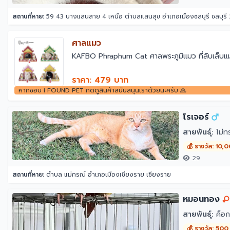
สถานที่หาย:
59 43 บางแสนสาย 4 เหนือ ตำบลแสนสุข อำเภอเมืองชลบุรี ชลบุรี
ศาลแมว
￼KAFBO Phraphum Cat ศาลพระภูมิแมว ที่ลับเล็บแม
ราคา: 479 บาท
หากชอบ i FOUND PET กดดูสินค้าสนับสนุนเราด้วยนะครับ 🙏
โรเจอร์
สายพันธุ์:
ไม่ท
💰 รางวัล: 10,
29
สถานที่หาย:
ตำบล แม่กรณ์ อำเภอเมืองเชียงราย เชียงราย
หมอนทอง
สายพันธุ์:
ค็อก
💰 รางวัล: 500