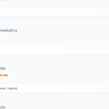
ทยพันธุ์ทาง
เซีย
00 บาท
รสาคร 74000
ก้ว