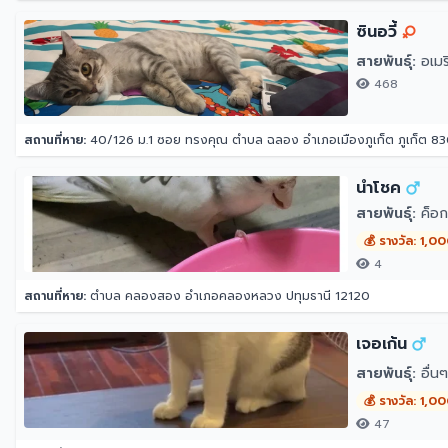
ซินอวี้
สายพันธุ์:
อเมริ
468
สถานที่หาย:
40/126 ม.1 ซอย ทรงคุณ ตำบล ฉลอง อำเภอเมืองภูเก็ต ภูเก็ต 8
นำโชค
สายพันธุ์:
ค็อก
💰 รางวัล: 1,0
4
สถานที่หาย:
ตำบล คลองสอง อำเภอคลองหลวง ปทุมธานี 12120
เจอเก้น
สายพันธุ์:
อื่น
💰 รางวัล: 1,0
47