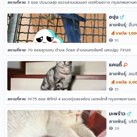
สถานที่หาย:
3 ซอย ประมวลสุข แขวงสามเสนนอก เขตห้วยขวาง กรุงเทพมหาน
องุ่น
สายพันธุ์:
อื่นๆ
💰 รางวัล: 1,0
10
สถานที่หาย:
70 ซอยสุวรรณ ตำบล วัดแค อำเภอนครชัยศรี นครปฐม 73120
แคนดี้
สายพันธุ์:
อเมริ
💰 รางวัล: 3,0
35
สถานที่หาย:
11/75 ซอย พิทักษ์ 4 แขวงทุ่งสองห้อง เขตหลักสี่ กรุงเทพมหานคร
มะพร้าว
สายพันธุ์:
บริต
26