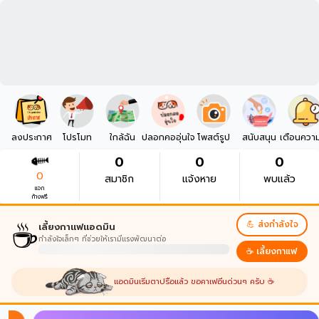
ลงประกาศ
โปรโมท
ใกล้ฉัน
ปลอกคออุ่นใจ
โพสต์รูป
สนับสนุน
เตือนควา
0
0
0
0
สมาชิก
แจ้งหาย
พบแล้ว
แจก
ก้างฟรี
☕
💪 ส่งกำลังใจ
เลี้ยงกาแฟแอดมิน
กำลังใจเล็กๆ ที่ช่วยให้เรามีแรงพัฒนาต่อ
☕ เลี้ยงกาแฟ
แอดมินเริ่มตาปรือแล้ว ขอคาเฟอีนด่วนๆ ครับ ☕