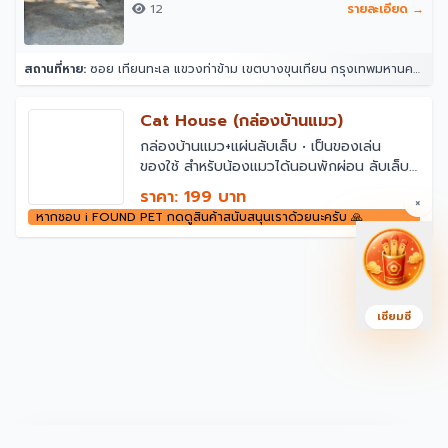
12
รายละเอียด →
สถานที่หาย:
ซอย เทียนทะเล แขวงท่าข้าม เขตบางขุนเทียน กรุงเทพมหานคร 10150
Cat House (กล่องบ้านแมว)
กล่องบ้านแมว+แผ่นลับเล็บ • เป็นของเล่น
ของใช้ สำหรับน้องแมวได้นอนพักผ่อน ลับเล็บ
และหยอกเล่นกับเจ้าของ (ออกแบบโดยทาส
ราคา: 199 บาท
×
แมว) • ทำจากกระดาษลูกฟูก แข็งแรง น้ำหนัก
หากชอบ i FOUND PET กดดูสินค้าสนับสนุนเราด้วยนะครับ 🙏
เบา เคลื่อนย้ายง่าย • สีน้ำตาลเรียบ (สีไม้)
กลมกลืนกับการตกแต่งบ้าน • ขนาด
30*36*32 cm
เซียมซี