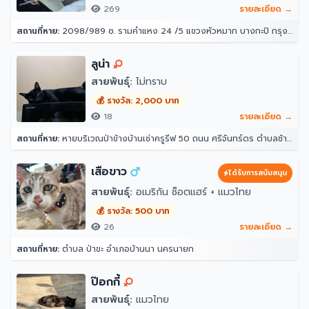
269
รายละเอียด →
สถานที่หาย:
2098/989 ซ. รามคำแหง 24 /5 แขวงหัวหมาก บางกะปิ กรุงเทพมหานคร 10240
ลูน่า
สายพันธุ์:
ไม่ทราบ
💰 รางวัล: 2,000 บาท
18
รายละเอียด →
สถานที่หาย:
หายบริเวณป่าข้างบ้านเช่าครูรีฟ 50 ถนน ศรีจันทร์ดร ตำบลช้างคลาน อำเภอเมืองเชียงใหม่ เชียงใหม่ 50100
เสือขาว
ได้รับการสนับสนุน
สายพันธุ์:
อเมริกัน ช็อตแฮร์ + แมวไทย
💰 รางวัล: 500 บาท
26
รายละเอียด →
สถานที่หาย:
ตำบล ป่าขะ อำเภอบ้านนา นครนายก
ป๊อกกี้
สายพันธุ์:
แมวไทย