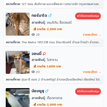
สถานที่หาย:
127 ซอย สันติภาพ แขวงสี่พระยา เขตบางรัก กรุงเทพมหานคร 10500
ทอร์นาโด
ได้รับการสนับสนุน
สายพันธุ์:
อเมริกัน ช็อตแฮร์
💰 รางวัล: 2,000 บาท
28
รายละเอียด →
สถานที่หาย:
The Metro 135/218 ถนน รัตนาธิเบศร์ ตำบล ไทรม้า อำเภอเมืองนนทบุรี นนทบุรี 11000
จอนนี่
สายพันธุ์:
ไม่ทราบ
💰 รางวัล: 1,000 บาท
20
รายละเอียด →
สถานที่หาย:
อุ่นอารี ซอย 2 ตำบลศรีภูมิ อำเภอเมืองเชียงใหม่ เชียงใหม่ 50300
น้องยูสุ
ได้รับการสนับสนุน
สายพันธุ์:
ค็อกคาเทล
💰 รางวัล: 2,000 บาท