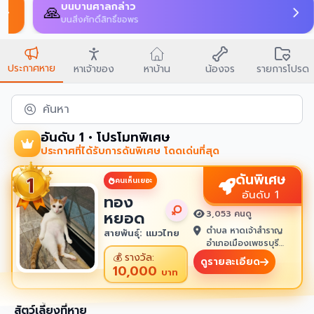
บนบานศาลกล่าว
🙏
บนสิ่งศักดิ์สิทธิ์ขอพร
ประกาศหาย
หาเจ้าของ
หาบ้าน
น้องจร
รายการโปรด
ค้นหา
อันดับ 1 • โปรโมทพิเศษ
ประกาศที่ได้รับการดันพิเศษ โดดเด่นที่สุด
ดันพิเศษ
คนเห็นเยอะ
อันดับ 1
ทอง
หยอด
3,053 คนดู
ตำบล หาดเจ้าสำราญ
สายพันธุ์: แมวไทย
อำเภอเมืองเพชรบุรี
เพชรบุรี 76100
💰
รางวัล:
ดูรายละเอียด
10,000
บาท
สัตว์เลี้ยงที่หาย