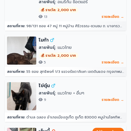
สายพันธุ์:
อเมริกัน ช็อตแฮร์
💰 รางวัล: 2,000 บาท
13
รายละเอียด →
สถานที่หาย:
98/131 ซอย 47 หมู่ 11 หมู่บ้าน ศิริวรรณ-ชวนชม ถ. บางกรวย - ไทรน้อย ตำบล บางบัวทอง อำเภอบางบัวทอง นนทบุรี 11110
โมก้า
สายพันธุ์:
แมวไทย
💰 รางวัล: 2,000 บาท
5
รายละเอียด →
สถานที่หาย:
55 ซอย สุทธิพงศ์ 1/3 แขวงรัชดาภิเษก เขตดินแดง กรุงเทพมหานคร 10400
ไข่ตุ๋น
สายพันธุ์:
แมวไทย + อื่นๆ
9
รายละเอียด →
สถานที่หาย:
ตำบล ฉลอง อำเภอเมืองภูเก็ต ภูเก็ต 83000 หมูบ้านโชคทิพย์ หลังวัดใต้