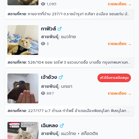
1,085
รายละเอียด →
สถานที่หาย:
หายจากที่บ้าน 237/1 ถ.ราชบำรุง1 ต.ศิลา อ.เมือง ขอนแก่น น้องลอดรั้วบ้านออกไปตอนกลางคืนหลังเที่ยงคืนแล้วไม่ได้กลับเข้ามาอีก ตอนออกไปออกไป 3 ตัว แต่เช้ามาเจอกลับมาแค่ 2 ตัว น้องเคยหายไปแบบนี้ 3 วันเรากลับมา
กาฟิวส์
สายพันธุ์:
แมวไทย
3
รายละเอียด →
สถานที่หาย:
526/104 ซอย รถไฟ 3 แขวงบางซื่อ บางซื่อ กรุงเทพมหานคร 10800
เจ้าอ้วง
ได้รับการสนับสนุน
สายพันธุ์:
นกเขา
887
รายละเอียด →
สถานที่หาย:
227/177 ม.7 ตำบล ท่าโพธิ์ อำเภอเมืองพิษณุโลก พิษณุโลก 65000
เฉินหลง
สายพันธุ์:
แมวไทย + สก็อตติช