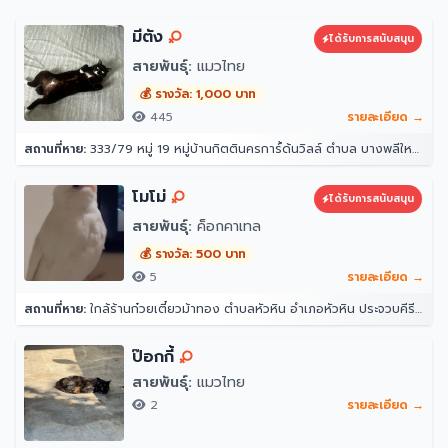
มีตัง
ได้รับการสนับสนุน
สายพันธุ์:
แมวไทย
💰 รางวัล: 1,000 บาท
445
รายละเอียด →
สถานที่หาย:
333/79 หมู่ 19 หมู่บ้านกิตตินครการ์้ด้นวิลล์ ตำบล บางพลีใหญ่ อำเภอบางพลี สมุทรปราการ 10540
โมโม่
ได้รับการสนับสนุน
สายพันธุ์:
ค็อกคาเทล
💰 รางวัล: 500 บาท
5
รายละเอียด →
สถานที่หาย:
ใกล้ร้านก๋วยเตี๋ยวม้าทอง ตำบลหัวหิน อำเภอหัวหิน ประจวบคีรีขันธ์ 77110
ป๊อกกี้
สายพันธุ์:
แมวไทย
2
รายละเอียด →