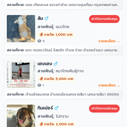
สถานที่หาย:
ซอย เทียนทะเล แขวงท่าข้าม เขตบางขุนเทียน กรุงเทพมหานคร 10150
ส้ม
ได้รับการสนับสนุน
สายพันธุ์:
แมวไทย
💰 รางวัล: 1,000 บาท
9
รายละเอียด →
สถานที่หาย:
แถว กรรณาวัฒน์ รีสอร์ท ตำบล ป่าขะ อำเภอบ้านนา นครนายก 26110
เฮงเฮง
สายพันธุ์:
หมาไทยพันธุ์ทาง
💰 รางวัล: 5,000 บาท
1
รายละเอียด →
สถานที่หาย:
ตำบลไชยมงคล อำเภอเมืองนครราชสีมา นครราชสีมา 30000
ทิมเม่อร์
ได้รับการสนับสนุน
สายพันธุ์:
ไม่ทราบ
💰 รางวัล: 2,000 บาท