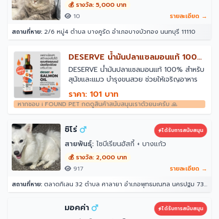
💰 รางวัล: 5,000 บาท
10
รายละเอียด →
สถานที่หาย:
2/6 หมู่4 ตำบล บางคูรัด อำเภอบางบัวทอง นนทบุรี 11110
￼DESERVE น้ำมันปลาแซลมอนแท้ 100%
สำหรับสุนัขและแมว
￼DESERVE น้ำมันปลาแซลมอนแท้ 100% สำหรับ
สุนัขและแมว บำรุงขนสวย ช่วยให้เจริญอาหาร
ราคา: 101 บาท
หากชอบ i FOUND PET กดดูสินค้าสนับสนุนเราด้วยนะครับ 🙏
ชิโร่
ได้รับการสนับสนุน
สายพันธุ์:
ไซบีเรียนฮัสกี้ + บางแก้ว
💰 รางวัล: 2,000 บาท
917
รายละเอียด →
สถานที่หาย:
ตลาดกิเลน 32 ตำบล ศาลายา อำเภอพุทธมณฑล นครปฐม 73170
มอคค่า
ได้รับการสนับสนุน