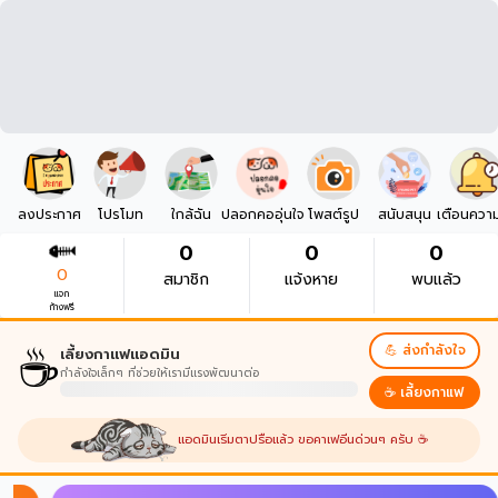
ลงประกาศ
โปรโมท
ใกล้ฉัน
ปลอกคออุ่นใจ
โพสต์รูป
สนับสนุน
เตือนควา
0
0
0
0
สมาชิก
แจ้งหาย
พบแล้ว
แจก
ก้างฟรี
☕
💪 ส่งกำลังใจ
เลี้ยงกาแฟแอดมิน
กำลังใจเล็กๆ ที่ช่วยให้เรามีแรงพัฒนาต่อ
☕ เลี้ยงกาแฟ
แอดมินเริ่มตาปรือแล้ว ขอคาเฟอีนด่วนๆ ครับ ☕