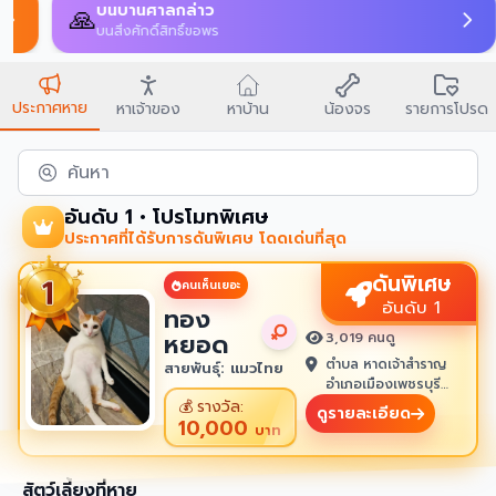
บนบานศาลกล่าว
🙏
บนสิ่งศักดิ์สิทธิ์ขอพร
ประกาศหาย
หาเจ้าของ
หาบ้าน
น้องจร
รายการโปรด
ค้นหา
อันดับ 1 • โปรโมทพิเศษ
ประกาศที่ได้รับการดันพิเศษ โดดเด่นที่สุด
ดันพิเศษ
คนเห็นเยอะ
อันดับ 1
ทอง
หยอด
3,019 คนดู
ตำบล หาดเจ้าสำราญ
สายพันธุ์: แมวไทย
อำเภอเมืองเพชรบุรี
เพชรบุรี 76100
💰
รางวัล:
ดูรายละเอียด
10,000
บาท
สัตว์เลี้ยงที่หาย