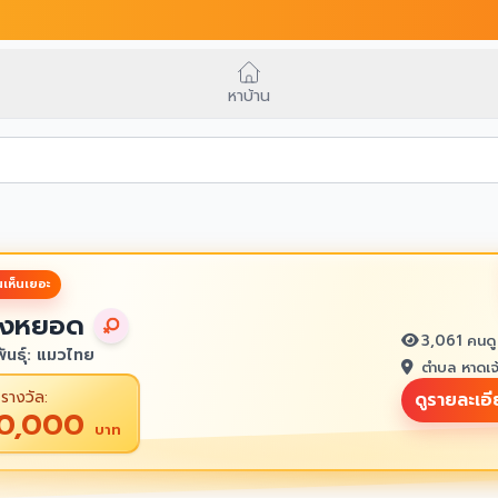
หาบ้าน
เห็นเยอะ
งหยอด
3,061 คนดู
ันธุ์: แมวไทย
ตำบล หาดเจ
รางวัล:
ดูรายละเอ
10,000
บาท