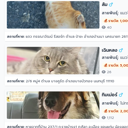
ส้ม
สายพันธุ์:
แมว
💰 รางวัล: 1,0
40
สถานที่หาย:
แถว กรรณาวัฒน์ รีสอร์ท ตำบล ป่าขะ อำเภอบ้านนา นครนายก 261
เฉินหลง
สายพันธุ์:
แมวไ
💰 รางวัล: 5,0
26
สถานที่หาย:
2/6 หมู่4 ตำบล บางคูรัด อำเภอบางบัวทอง นนทบุรี 11110
ทิมเม่อร์
สายพันธุ์:
ไม่ท
💰 รางวัล: 2,0
1,112
สถานที่หาย:
หายจากที่บ้าน 237/1 ถ.ราชบำรุง1 ต.ศิลา อ.เมือง ขอนแก่น น้องลอด