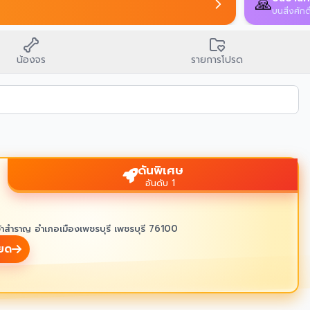
🙏
บนสิ่งศักด
น้องจร
รายการโปรด
ดันพิเศษ
อันดับ 1
้าสำราญ อำเภอเมืองเพชรบุรี เพชรบุรี 76100
ียด