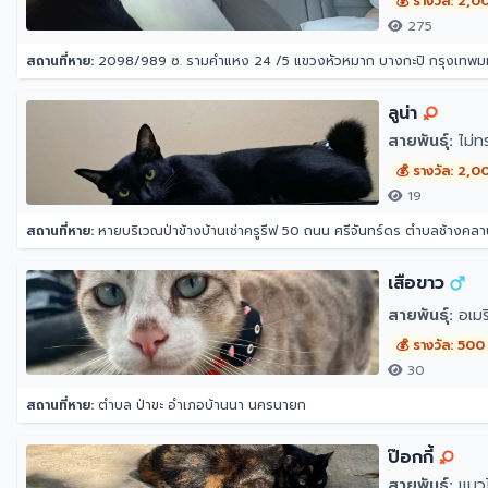
💰 รางวัล: 2,0
275
สถานที่หาย:
2098/989 ซ. รามคำแหง 24 /5 แขวงหัวหมาก บางกะปิ กรุงเทพ
ลูน่า
สายพันธุ์:
ไม่ท
💰 รางวัล: 2,0
19
สถานที่หาย:
หายบริเวณป่าข้างบ้านเช่าครูรีฟ 50 ถนน ศรีจันทร์ดร ตำบลช้างคลา
เสือขาว
สายพันธุ์:
อเมร
💰 รางวัล: 500
30
สถานที่หาย:
ตำบล ป่าขะ อำเภอบ้านนา นครนายก
ป๊อกกี้
สายพันธุ์:
แมว