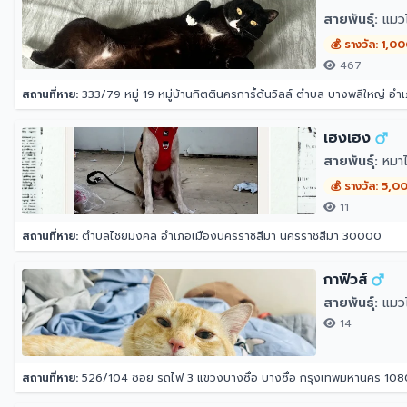
สายพันธุ์:
แมว
💰 รางวัล: 1,0
467
สถานที่หาย:
333/79 หมู่ 19 หมู่บ้านกิตตินครการ์้ด้นวิลล์ ตำบล บางพลีใหญ่ 
เฮงเฮง
สายพันธุ์:
หมาไ
💰 รางวัล: 5,0
11
สถานที่หาย:
ตำบลไชยมงคล อำเภอเมืองนครราชสีมา นครราชสีมา 30000
กาฟิวส์
สายพันธุ์:
แมว
14
สถานที่หาย:
526/104 ซอย รถไฟ 3 แขวงบางซื่อ บางซื่อ กรุงเทพมหานคร 10