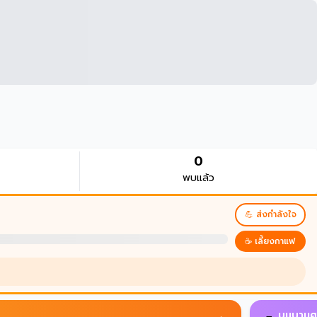
0
พบแล้ว
💪 ส่งกำลังใจ
☕ เลี้ยงกาแฟ
บนบานศ