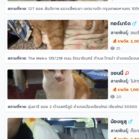
สถานที่หาย:
127 ซอย สันติภาพ แขวงสี่พระยา เขตบางรัก กรุงเทพมหานคร 10
ทอร์นาโด
สายพันธุ์:
อเมริ
💰 รางวัล: 2,0
35
สถานที่หาย:
The Metro 135/218 ถนน รัตนาธิเบศร์ ตำบล ไทรม้า อำเภอเมืองนน
จอนนี่
สายพันธุ์:
ไม่ท
💰 รางวัล: 1,0
20
สถานที่หาย:
อุ่นอารี ซอย 2 ตำบลศรีภูมิ อำเภอเมืองเชียงใหม่ เชียงใหม่ 50300
น้องยูสุ
สายพันธุ์:
ค็อก