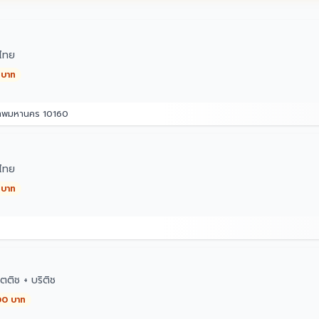
ไทย
 บาท
เทพมหานคร 10160
ไทย
 บาท
ตติช + บริติช
00 บาท