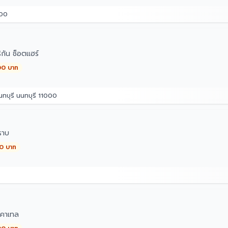
500
กัน ช็อตแฮร์
00 บาท
ทบุรี นนทบุรี 11000
ราบ
00 บาท
คาเทล