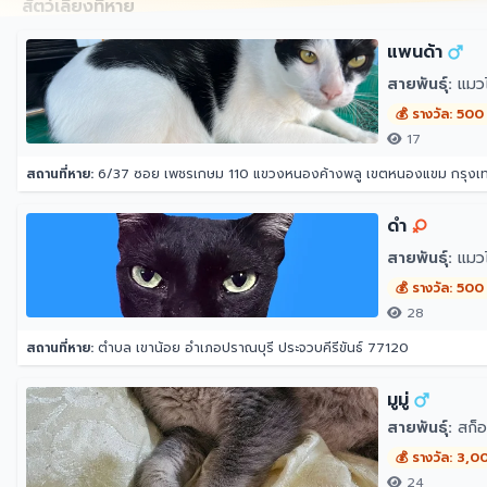
สัตว์เลี้ยงที่หาย
แพนด้า
สายพันธุ์:
แมว
💰 รางวัล: 500
17
สถานที่หาย:
6/37 ซอย เพชรเกษม 110 แขวงหนองค้างพลู เขตหนองแขม กรุง
ดำ
สายพันธุ์:
แมว
💰 รางวัล: 500
28
สถานที่หาย:
ตำบล เขาน้อย อำเภอปราณบุรี ประจวบคีรีขันธ์ 77120
มูมู่
สายพันธุ์:
สก็อ
💰 รางวัล: 3,0
24