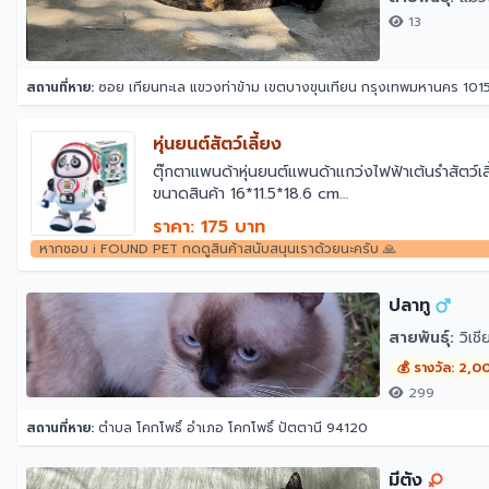
13
สถานที่หาย:
ซอย เทียนทะเล แขวงท่าข้าม เขตบางขุนเทียน กรุงเทพมหานคร 101
หุ่นยนต์สัตว์เลี้ยง
ตุ๊กตาแพนด้าหุ่นยนต์แพนด้าแกว่งไฟฟ้าเต้นรำสัตว์เ
ขนาดสินค้า 16*11.5*18.6 cm
ผลิตจากวัสดุ ABS
ราคา: 175 บาท
ใช้ถ่าน AA 3 ก้อน(ไม่มีแถมนะคะ)
หากชอบ i FOUND PET กดดูสินค้าสนับสนุนเราด้วยนะครับ 🙏
***เงื่อนไขการแก้ไขปัญหา****
ทางร้านเช็คและทดสอบก่อนจัดส่งทุกชิ้น ซึ่งถ้าเสียจ
ปลาทู
สายพันธุ์:
วิเช
💰 รางวัล: 2,0
299
สถานที่หาย:
ตำบล โคกโพธิ์ อำเภอ โคกโพธิ์ ปัตตานี 94120
มีตัง