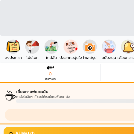
ลงประกาศ
โปรโมท
ใกล้ฉัน
ปลอกคออุ่นใจ
โพสต์รูป
สนับสนุน
เตือนควา
0
แจกก้างฟรี
☕
เลี้ยงกาแฟแอดมิน
กำลังใจเล็กๆ ที่ช่วยให้เรามีแรงพัฒนาต่อ
AI Match