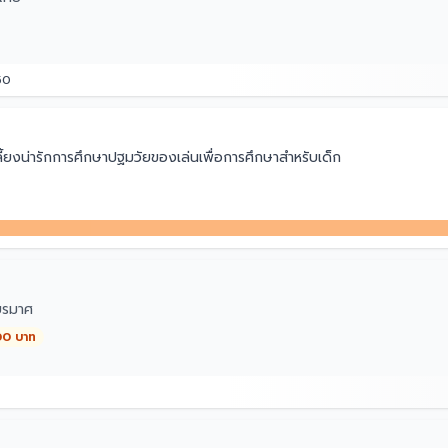
50
ลี้ยงน่ารักการศึกษาปฐมวัยของเล่นเพื่อการศึกษาสำหรับเด็ก
ากการขนส่งไม่ได้เกินจากการเล่นของลูกค้า ทักแชตพร้อมถ่ายรูปมาให้ทางร้านเร
ียรมาศ
00 บาท