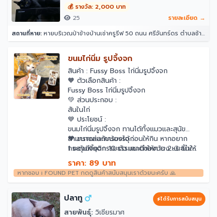
💰 รางวัล: 2,000 บาท
25
รายละเอียด →
สถานที่หาย:
หายบริเวณป่าข้างบ้านเช่าครูรีฟ 50 ถนน ศรีจันทร์ดร ตำบลช้างคลาน อำเภอเมืองเชียงใหม่ เชียงใหม่ 50100
ขนมไก่นิ่ม รูปจิ้งจก
สินค้า : Fussy Boss ไก่นิ่มรูปจิ้งจก
🧡 ตัวเลือกสินค้า :
Fussy Boss ไก่นิ่มรูปจิ้งจก
💚 ส่วนประกอบ :
สันในไก่
💙 ประโยชน์ :
ขนมไก่นิ่มรูปจิ้งจก ทานได้ทั้งแมวและสุนัข
สามารถเล่นกับน้องได้ก่อนให้กิน หากอยาก
🧡 ขนาดและการบรรจุ :
กระตุ้นพฤติกรรมธรรมชาติของน้อง แนะนำให้
1 ซองมีจิ้งจก 10 ตัว แนะนำให้ทาน 2-3 ชิ้น/
เล่นกับน้องทุกครั้ง ไม่ควรโยนให้ทานเลย เพราะ
ตัว/วัน
ราคา: 89 บาท
น้องจะคิดว่าเป็นขนมและจะขี้เกียจล่าแล้ว
หลังเปิดซองเก็บได้ 7 วันที่อุณหภูมิปกติ
ไม่ต้อง
หากชอบ i FOUND PET กดดูสินค้าสนับสนุนเราด้วยนะครับ 🙏
🎈ผลิตจากอกไก่คัดพิเศษ ไม่ใส่เกลือ ไม่เค็
แช่ตู้เย็น
❌️ไม่มีส่วนผสมของแป้งและธัญพืช
🎈 มีโอเมก้า 3 สูงจากน้ำมันปลา ช่วยบำรุงสุข
ปลาทู
ได้รับการสนับสนุน
ภาพหลายระบบ ทั้งผิวหนัง ไต หัวใจ สมอง
สายพันธุ์:
วิเชียรมาศ
🎈 มีกลีเซอรีน ช่วยลดอาการท้องผูก