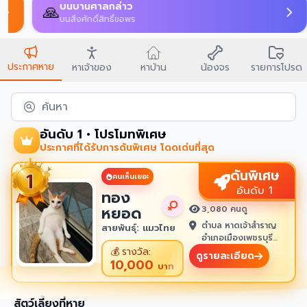
บนบานศาลกล่าว
🙏
บนสิ่งศักดิ์สิทธิ์ขอพร
ประกาศหาย
หาเจ้าของ
หาบ้าน
น้องจร
รายการโปรด
ค้นหา
อันดับ 1 • โปรโมทพิเศษ
ประกาศที่ได้รับการดันพิเศษ โดดเด่นที่สุด
ดันพิเศษ
คนเห็นเยอะ
อันดับ 1
ทอง
หยอด
3,080 คนดู
ตำบล หาดเจ้าสำราญ
สายพันธุ์: แมวไทย
อำเภอเมืองเพชรบุรี
เพชรบุรี 76100
💰
รางวัล:
ดูรายละเอียด
10,000
บาท
สัตว์เลี้ยงที่หาย