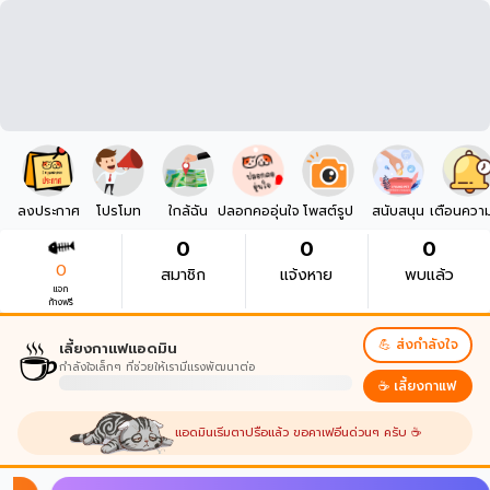
ลงประกาศ
โปรโมท
ใกล้ฉัน
ปลอกคออุ่นใจ
โพสต์รูป
สนับสนุน
เตือนควา
0
0
0
0
สมาชิก
แจ้งหาย
พบแล้ว
แจก
ก้างฟรี
☕
💪 ส่งกำลังใจ
เลี้ยงกาแฟแอดมิน
กำลังใจเล็กๆ ที่ช่วยให้เรามีแรงพัฒนาต่อ
☕ เลี้ยงกาแฟ
แอดมินเริ่มตาปรือแล้ว ขอคาเฟอีนด่วนๆ ครับ ☕