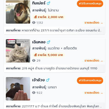
ทิมเม่อร์
ได้รับการสนับสนุน
สายพันธุ์:
ไม่ทราบ
💰 รางวัล: 2,000 บาท
1,132
รายละเอียด →
สถานที่หาย:
หายจากที่บ้าน 237/1 ถ.ราชบำรุง1 ต.ศิลา อ.เมือง ขอนแก่น น้องลอดรั้วบ้านออกไปตอนกลางคืนหลังเที่ยงคืนแล้วไม่ได้กลับเข้ามาอีก ตอนออกไปออกไป 3 ตัว แต่เช้ามาเจอกลับมาแค่ 2 ตัว น้องเคยหายไปแบบนี้ 3 วันเรากลับมา
เฉินหลง
สายพันธุ์:
แมวไทย + สก็อตติช
💰 รางวัล: 5,000 บาท
29
รายละเอียด →
สถานที่หาย:
2/6 หมู่4 ตำบล บางคูรัด อำเภอบางบัวทอง นนทบุรี 11110
เจ้าอ้วง
ได้รับการสนับสนุน
สายพันธุ์:
นกเขา
922
รายละเอียด →
สถานที่หาย:
227/177 ม.7 ตำบล ท่าโพธิ์ อำเภอเมืองพิษณุโลก พิษณุโลก 65000