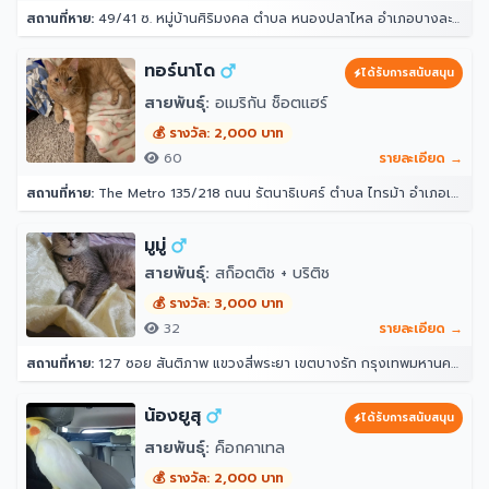
สถานที่หาย:
49/41 ซ. หมู่บ้านศิริมงคล ตำบล หนองปลาไหล อำเภอบางละมุง ชลบุรี 20150
ทอร์นาโด
ได้รับการสนับสนุน
สายพันธุ์:
อเมริกัน ช็อตแฮร์
💰 รางวัล: 2,000 บาท
60
รายละเอียด →
สถานที่หาย:
The Metro 135/218 ถนน รัตนาธิเบศร์ ตำบล ไทรม้า อำเภอเมืองนนทบุรี นนทบุรี 11000
มูมู่
สายพันธุ์:
สก็อตติช + บริติช
💰 รางวัล: 3,000 บาท
32
รายละเอียด →
สถานที่หาย:
127 ซอย สันติภาพ แขวงสี่พระยา เขตบางรัก กรุงเทพมหานคร 10500
น้องยูสุ
ได้รับการสนับสนุน
สายพันธุ์:
ค็อกคาเทล
💰 รางวัล: 2,000 บาท