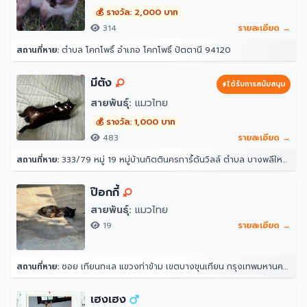
🎈ทานได้ตั้งแต่อายุ 2 เดือนขึ้นไป
💰 รางวัล: 2,000 บาท
314
รายละเอียด →
สถานที่หาย:
ตำบล โคกโพธิ์ อำเภอ โคกโพธิ์ ปัตตานี 94120
มีตัง
ได้รับการสนับสนุน
สายพันธุ์:
แมวไทย
💰 รางวัล: 1,000 บาท
483
รายละเอียด →
สถานที่หาย:
333/79 หมู่ 19 หมู่บ้านกิตตินครการ์้ด้นวิลล์ ตำบล บางพลีใหญ่ อำเภอบางพลี สมุทรปราการ 10540
ป๊อกกี้
สายพันธุ์:
แมวไทย
19
รายละเอียด →
สถานที่หาย:
ซอย เทียนทะเล แขวงท่าข้าม เขตบางขุนเทียน กรุงเทพมหานคร 10150
เฮงเฮง