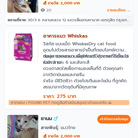
💰 รางวัล: 2,000 บาท
20
รายละเอียด →
สถานที่หาย:
30/3 ซ. หลานหลวง 12 แขวงสี่แยกมหานาค เขตดุสิต กรุงเทพมหานคร 10300
อาหารแมว Whiskas
วิสกัส แบบเม็ด WhiskasDry cat food
อุดมไปด้วยสารอาหารจำเป็นที่ตอบโจทย์ความ
ต้องการของแมว เพื่อให้แมวมีสุขภาพที่ดีตั้งแต่
ขนนุ่ม สวยเงางามมีสุขภาพดี ด้วยกรดไขมัน โอ
หัวจดหาง
เมก้า 3 และ 6 และสังกะสี
ดวงตาสดใสเพื่อการมองเห็นที่ดี ด้วยคุณค่า
จากวิตามินเอและทอรีน
ร่าเริง มีชีวิตชีวา ด้วยโปรตีนและไขมัน ที่ถูกคัด
สรรมาจากวัตถุดิบที่มีคุณภาพ
ราคา: 275 บาท
หากชอบ i FOUND PET กดดูสินค้าสนับสนุนเราด้วยนะครับ 🙏
ชานม
ได้รับการสนับสนุน
สายพันธุ์:
แมวไทย
💰 รางวัล: 2,000 บาท