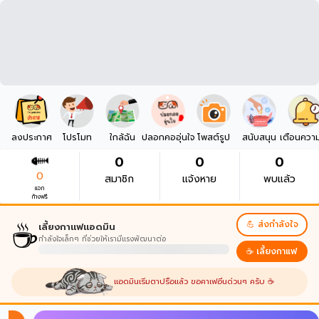
ลงประกาศ
โปรโมท
ใกล้ฉัน
ปลอกคออุ่นใจ
โพสต์รูป
สนับสนุน
เตือนควา
0
0
0
0
สมาชิก
แจ้งหาย
พบแล้ว
แจก
ก้างฟรี
☕
💪 ส่งกำลังใจ
เลี้ยงกาแฟแอดมิน
กำลังใจเล็กๆ ที่ช่วยให้เรามีแรงพัฒนาต่อ
☕ เลี้ยงกาแฟ
แอดมินเริ่มตาปรือแล้ว ขอคาเฟอีนด่วนๆ ครับ ☕