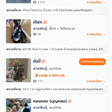
3,011
รายละเอียด →
สถานที่หาย:
ตำบล โคกม่วง อำเภอ ภาชี จังหวัดพระนครศรีอยุธยา
เปือก
สายพันธุ์:
อื่นๆ + วิเชียรมาศ
18
รายละเอียด →
สถานที่หาย:
65/18 ก้นอ่าว ซอย 1 ตำบลเพ อำเภอเมืองระยอง ระยอง 21160
มันนี่
ได้รับการสนับสนุน
สายพันธุ์:
แมวไทย
💰 รางวัล: 5,000 บาท
717
รายละเอียด →
สถานที่หาย:
347-1 ซ. หมู่บ้านภัทรา แขวงประเวศ เขตประเวศ กรุงเทพมหานคร 10250
หลงหลง (บุญหลง)
สายพันธุ์:
แมวไทย