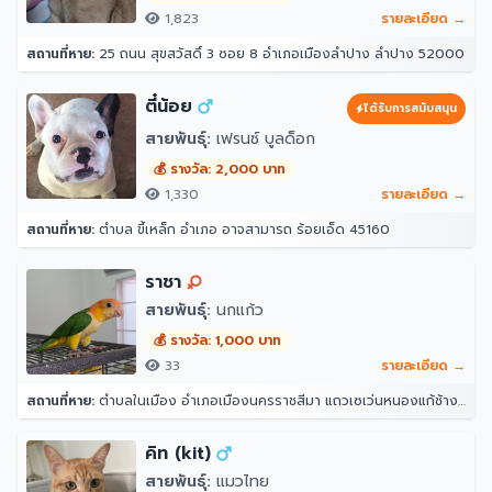
1,823
รายละเอียด →
สถานที่หาย:
25 ถนน สุขสวัสดิ์ 3 ซอย 8 อำเภอเมืองลำปาง ลำปาง 52000
ตี๋น้อย
ได้รับการสนับสนุน
สายพันธุ์:
เฟรนซ์ บูลด็อก
💰 รางวัล: 2,000 บาท
1,330
รายละเอียด →
สถานที่หาย:
ตำบล ขี้เหล็ก อำเภอ อาจสามารถ ร้อยเอ็ด 45160
ราชา
สายพันธุ์:
นกแก้ว
💰 รางวัล: 1,000 บาท
33
รายละเอียด →
สถานที่หาย:
ตำบลในเมือง อำเภอเมืองนครราชสีมา แถวเซเว่นหนองแก้ช้าง ศาลาชุมชนพานิชเจริญ นครราชสีมา 30000
คิท (kit)
สายพันธุ์:
แมวไทย