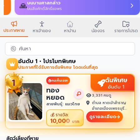
บนบานศาลกล่าว
🙏
บนสิ่งศักดิ์สิทธิ์ขอพร
ประกาศหาย
หาเจ้าของ
หาบ้าน
น้องจร
รายการโปรด
ค้นหา
อันดับ 1 • โปรโมทพิเศษ
ประกาศที่ได้รับการดันพิเศษ โดดเด่นที่สุด
ดันพิเศษ
คนเห็นเยอะ
อันดับ 1
ทอง
หยอด
3,331 คนดู
ตำบล หาดเจ้าสำราญ
สายพันธุ์: แมวไทย
อำเภอเมืองเพชรบุรี
เพชรบุรี 76100
💰
รางวัล:
ดูรายละเอียด
10,000
บาท
สัตว์เลี้ยงที่หาย