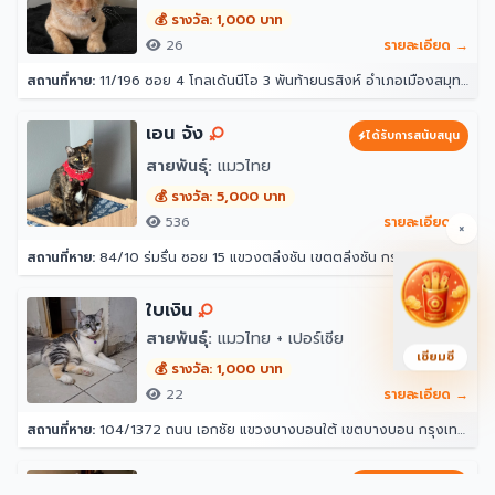
💰 รางวัล: 1,000 บาท
26
รายละเอียด →
สถานที่หาย:
11/196 ซอย 4 โกลเด้นนีโอ 3 พันท้ายนรสิงห์ อำเภอเมืองสมุทรสาคร สมุทรสาคร 74000
เอน จัง
ได้รับการสนับสนุน
สายพันธุ์:
แมวไทย
💰 รางวัล: 5,000 บาท
536
รายละเอียด →
×
สถานที่หาย:
84/10 ร่มรื่น ซอย 15 แขวงตลิ่งชัน เขตตลิ่งชัน กรุงเทพมหานคร 10170
ใบเงิน
สายพันธุ์:
แมวไทย + เปอร์เซีย
เซียมซี
💰 รางวัล: 1,000 บาท
22
รายละเอียด →
สถานที่หาย:
104/1372 ถนน เอกชัย แขวงบางบอนใต้ เขตบางบอน กรุงเทพมหานคร 10150
Jasper (แจ๊สเปอร์)
ได้รับการสนับสนุน