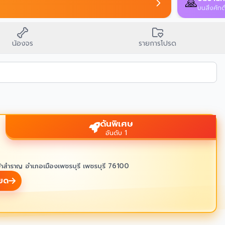
🙏
บนสิ่งศักดิ์สิทธิ์ข
น้องจร
รายการโปรด
ดันพิเศษ
อันดับ 1
้าสำราญ อำเภอเมืองเพชรบุรี เพชรบุรี 76100
ียด