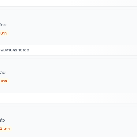
ไทย
 บาท
เทพมหานคร 10160
ราบ
 บาท
้ว
00 บาท