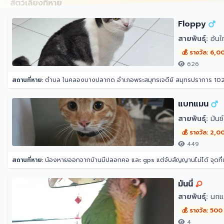
สัตว์เลี้ยงที่หาย
Floppy
สายพันธุ์:
อ้นไ
💰 รางวัล: 6,0
626
สถานที่หาย:
ตำบล ในคลองบางปลากด อำเภอพระสมุทรเจดีย์ สมุทรปราการ 10
แบทแมน
สายพันธุ์:
มันช์
💰 รางวัล: 2,0
449
สถานที่หาย:
น้องหายออกจากบ้านมีปลอกคอ และ gps แต่จับสัญญานไม่ได้ จุดที
มันนี่
สายพันธุ์:
นกแก
💰 รางวัล: 500
4