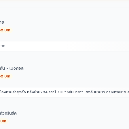
ทย
00 บาท
290
กิ้น + เบงกอล
00 บาท
่น้องหายล่าสุดคือ หลังบ้าน204 ราณี 7 แขวงคันนายาว เขตคันนายาว กรุงเทพมหา
้วกรีนชีค
 บาท