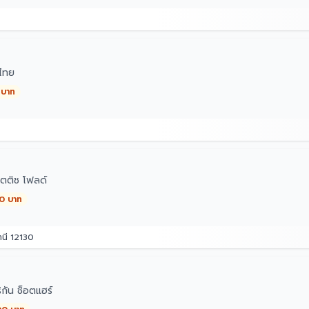
ไทย
 บาท
ตติช โฟลด์
00 บาท
านี 12130
กัน ช็อตแฮร์