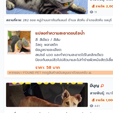
💰 รางวัล: 2,0
11
สถานที่หาย:
282 ซอย หมู่บ้านนภาภัณฑ์แลนด์ ตำบล สัตหีบ อำเภอสัตหีบ ชลบุร
แปลงทำความสะอาดขนไอน้ำ
สี: สีเขียว / สีส้ม
วัสดุ: พลาสติก
ข้อมูลรายละเอียด:
สเปรย์ นวด และทำความสะอาดได้ในคลิกเดียว
ป้องกันขนปลิวไปปลิวมาและไม่ทำร้ายผิวหนังสัตว์เล
หัวหวีเกลียว ดูดซับเส้นผมโดยไม่ทำร้ายผิว หวีผมที
ราคา: 58 บาท
มีช่องเติมของเหลวสำหรับเติมน้ำหรือเอสเซ้นส์
หากชอบ i FOUND PET กดดูสินค้าสนับสนุนเราด้วยนะครับ 🙏
ฟันหวีมีความนุ่มมาก
การออกแบบที่ชาร์จไฟได้
การออกแบบพอร์ตสเปรย์เพื่อป้องกันไฟฟ้าสถิตย์
มีบุญ
สายพันธุ์:
หมาไ
💰 รางวัล: 1,0
441