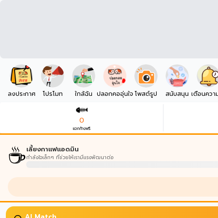
ลงประกาศ
โปรโมท
ใกล้ฉัน
ปลอกคออุ่นใจ
โพสต์รูป
สนับสนุน
เตือนควา
0
แจกก้างฟรี
☕
เลี้ยงกาแฟแอดมิน
กำลังใจเล็กๆ ที่ช่วยให้เรามีแรงพัฒนาต่อ
AI Match