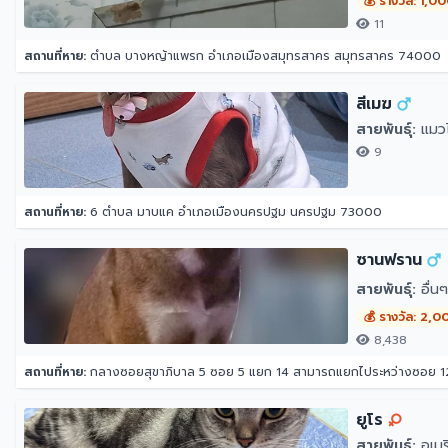
💰 รางวัล: 1,0
11
สถานที่หาย:
ตำบล บางหญ้าแพรก อำเภอเมืองสมุทรสาคร สมุทรสาคร 74000
สีเมฆ
สายพันธุ์:
แมวไ
9
สถานที่หาย:
6 ตำบล มาบแค อำเภอเมืองนครปฐม นครปฐม 73000
ซานฟราน
สายพันธุ์:
อื่นๆ
💰 รางวัล: 2,0
8,438
สถานที่หาย:
กลางซอยสุขาภิบาล 5 ซอย 5 แยก 14 สามารถแยกไประหว่างซอย 12 กับ 16 ได้ หน้าปากซอย
ยูโร
สายพันธุ์:
อเมริ