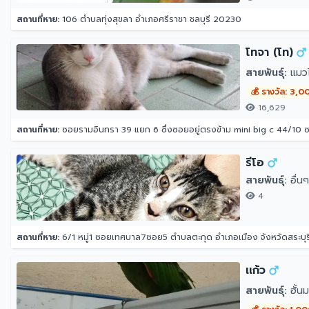
สถานที่หาย:
106 ตำบลทุ่งสุขลา อำเภอศรีราชา ชลบุรี 20230
โทจา (โท)
สายพันธุ์:
แมว
💰 รางวัล: 3,0
16,629
สถานที่หาย:
ซอยรามอินทรา 39 แยก 6 ซึ่งซอยอยู่ตรงข้าม mini big c 44/10
รีโอ
สายพันธุ์:
อื่นๆ
4
สถานที่หาย:
6/1 หมู่1 ซอยเทศบาล7ซอย5 ตำบลตะกุด อำเภอเมือง จังหวัดสระบุร
เเก้ว
สายพันธุ์:
ฮั้นม