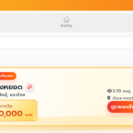
หาบ้าน
เห็นเยอะ
งหยอด
3,113 คนดู
ันธุ์: แมวไทย
ตำบล หาดเจ
รางวัล:
ดูรายละเอ
10,000
บาท