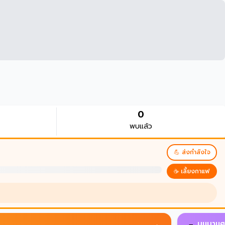
0
พบแล้ว
💪 ส่งกำลังใจ
☕ เลี้ยงกาแฟ
บนบานศาลกล่