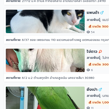
สถานที่หาย:
27/12 ม.4 ตำบล ท่าทองหลาง อำเภอบางคล้า ฉะเชิงเทรา 24110
แพนด้า
สายพันธุ์:
แมว
💰 รางวัล: 500
54
สถานที่หาย:
6/37 ซอย เพชรเกษม 110 แขวงหนองค้างพลู เขตหนองแขม กรุง
ไข่ดาว
สายพันธุ์:
ไม่ท
💰 รางวัล: 300
6
สถานที่หาย:
6/2 ม.2 ตำบลกุดจิก อำเภอสูงเนิน นครราชสีมา 30380
อังเปา
สายพันธุ์:
นกแก
💰 รางวัล: 1,0
11