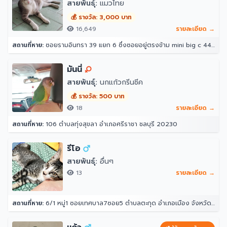
สายพันธุ์:
แมวไทย
💰 รางวัล: 3,000 บาท
16,649
รายละเอียด →
สถานที่หาย:
ซอยรามอินทรา 39 แยก 6 ซึ่งซอยอยู่ตรงข้าม mini big c 44/10 ซอย รามอินทรา 39 แยก 6 แขวงอนุสาวรีย์ เขตบางเขน กรุงเทพมหานคร 10220 ประเทศไทย
มันนี่
สายพันธุ์:
นกแก้วกรีนชีค
💰 รางวัล: 500 บาท
18
รายละเอียด →
สถานที่หาย:
106 ตำบลทุ่งสุขลา อำเภอศรีราชา ชลบุรี 20230
รีโอ
สายพันธุ์:
อื่นๆ
13
รายละเอียด →
สถานที่หาย:
6/1 หมู่1 ซอยเทศบาล7ซอย5 ตำบลตะกุด อำเภอเมือง จังหวัดสระบุรี