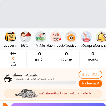
ลงประกาศ
โปรโมท
ใกล้ฉัน
ปลอกคออุ่นใจ
โพสต์รูป
สนับสนุน
เตือนควา
0
0
0
0
สมาชิก
แจ้งหาย
พบแล้ว
แจก
ก้างฟรี
☕
💪 ส่งกำลังใจ
เลี้ยงกาแฟแอดมิน
กำลังใจเล็กๆ ที่ช่วยให้เรามีแรงพัฒนาต่อ
☕ เลี้ยงกาแฟ
แอดมินเริ่มตาปรือแล้ว ขอคาเฟอีนด่วนๆ ครับ ☕