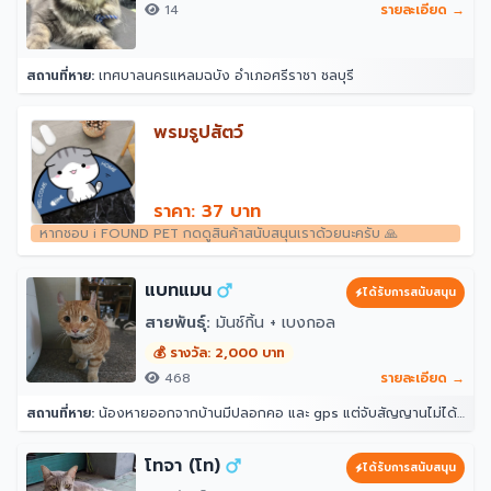
14
รายละเอียด →
สถานที่หาย:
เทศบาลนครแหลมฉบัง อำเภอศรีราชา ชลบุรี
พรมรูปสัตว์
ราคา: 37 บาท
หากชอบ i FOUND PET กดดูสินค้าสนับสนุนเราด้วยนะครับ 🙏
แบทแมน
ได้รับการสนับสนุน
สายพันธุ์:
มันช์กิ้น + เบงกอล
💰 รางวัล: 2,000 บาท
468
รายละเอียด →
สถานที่หาย:
น้องหายออกจากบ้านมีปลอกคอ และ gps แต่จับสัญญานไม่ได้ จุดที่น้องหายล่าสุดคือ หลังบ้าน204 ราณี 7 แขวงคันนายาว เขตคันนายาว กรุงเทพมหานคร 10230
โทจา (โท)
ได้รับการสนับสนุน