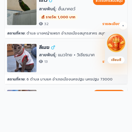
เเก้ว
ได้รับการสนับสนุน
สายพันธุ์:
ฮั้นมาคอว์
💰 รางวัล: 1,000 บาท
32
รายละเอียด →
×
สถานที่หาย:
ตำบล บางหญ้าแพรก อำเภอเมืองสมุทรสาคร สมุทรสาคร 74000
สีเมฆ
สายพันธุ์:
แมวไทย + วิเชียรมาศ
เซียมซี
13
รายละเอียด →
สถานที่หาย:
6 ตำบล มาบแค อำเภอเมืองนครปฐม นครปฐม 73000
ซานฟราน
ได้รับการสนับสนุน
สายพันธุ์:
อื่นๆ
💰 รางวัล: 2,000 บาท
8,452
รายละเอียด →
สถานที่หาย:
กลางซอยสุขาภิบาล 5 ซอย 5 แยก 14 สามารถแยกไประหว่างซอย 12 กับ 16 ได้ หน้าปากซอยแยก 14 เป็นร้านขายวัสดุ ตรงข้ามแยก 16 เป็นซอยที่มีร้านอาหาร หมาเยอะเป็นฝูง 10 กว่าตัว(อาศัยอยู่ในป่า ไม่ดุ) 33 สุขาภิบาล 5 ซอย 5 แยก 14 แขวง ท่าแร้ง เขตบางเขน กรุงเทพมหานคร 10220 ประเทศไทย