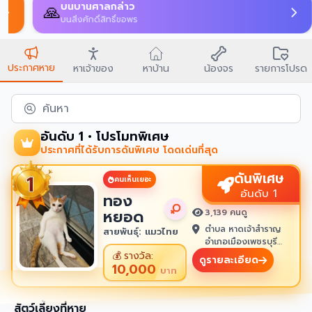
บนบานศาลกล่าว
🙏
บนสิ่งศักดิ์สิทธิ์ขอพร
ประกาศหาย
หาเจ้าของ
หาบ้าน
น้องจร
รายการโปรด
ค้นหา
อันดับ 1 • โปรโมทพิเศษ
ประกาศที่ได้รับการดันพิเศษ โดดเด่นที่สุด
ดันพิเศษ
คนเห็นเยอะ
อันดับ 1
ทอง
หยอด
3,139 คนดู
ตำบล หาดเจ้าสำราญ
สายพันธุ์: แมวไทย
อำเภอเมืองเพชรบุรี
เพชรบุรี 76100
💰
รางวัล:
ดูรายละเอียด
10,000
บาท
สัตว์เลี้ยงที่หาย