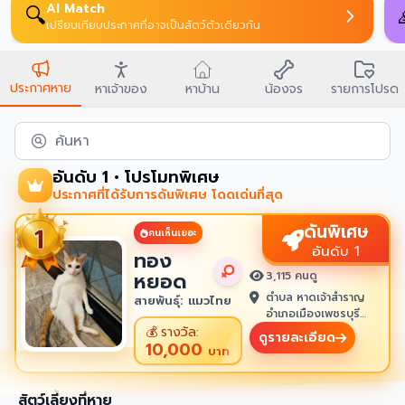
AI Match
🔍
เปรียบเทียบประกาศที่อาจเป็นสัตว์ตัวเดียวกัน
ประกาศหาย
หาเจ้าของ
หาบ้าน
น้องจร
รายการโปรด
ค้นหา
อันดับ 1 • โปรโมทพิเศษ
ประกาศที่ได้รับการดันพิเศษ โดดเด่นที่สุด
ดันพิเศษ
คนเห็นเยอะ
อันดับ 1
ทอง
หยอด
3,115 คนดู
ตำบล หาดเจ้าสำราญ
สายพันธุ์: แมวไทย
อำเภอเมืองเพชรบุรี
เพชรบุรี 76100
💰
รางวัล:
ดูรายละเอียด
10,000
บาท
สัตว์เลี้ยงที่หาย