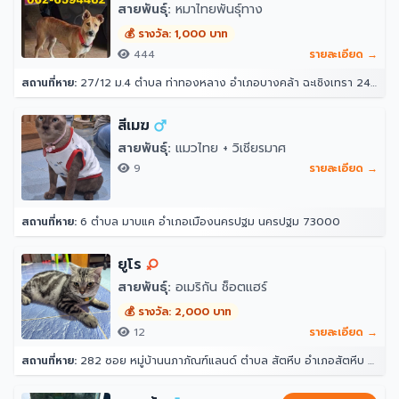
สายพันธุ์:
หมาไทยพันธุ์ทาง
💰 รางวัล: 1,000 บาท
444
รายละเอียด →
สถานที่หาย:
27/12 ม.4 ตำบล ท่าทองหลาง อำเภอบางคล้า ฉะเชิงเทรา 24110
สีเมฆ
สายพันธุ์:
แมวไทย + วิเชียรมาศ
9
รายละเอียด →
สถานที่หาย:
6 ตำบล มาบแค อำเภอเมืองนครปฐม นครปฐม 73000
ยูโร
สายพันธุ์:
อเมริกัน ช็อตแฮร์
💰 รางวัล: 2,000 บาท
12
รายละเอียด →
สถานที่หาย:
282 ซอย หมู่บ้านนภาภัณฑ์แลนด์ ตำบล สัตหีบ อำเภอสัตหีบ ชลบุรี 20180