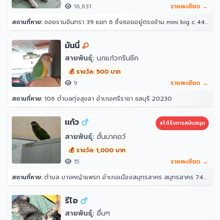
16,631
รายละเอียด →
สถานที่หาย:
ซอยรามอินทรา 39 แยก 6 ซึ่งซอยอยู่ตรงข้าม mini big c 44/10 ซอย รามอินทรา 39 แยก 6 แขวงอนุสาวรีย์ เขตบางเขน กรุงเทพมหานคร 10220 ประเทศไทย
มันนี่
สายพันธุ์:
นกแก้วกรีนชีค
💰 รางวัล: 500 บาท
9
รายละเอียด →
สถานที่หาย:
106 ตำบลทุ่งสุขลา อำเภอศรีราชา ชลบุรี 20230
เเก้ว
ได้รับการสนับสนุน
สายพันธุ์:
ฮั้นมาคอว์
💰 รางวัล: 1,000 บาท
15
รายละเอียด →
สถานที่หาย:
ตำบล บางหญ้าแพรก อำเภอเมืองสมุทรสาคร สมุทรสาคร 74000
รีโอ
สายพันธุ์:
อื่นๆ