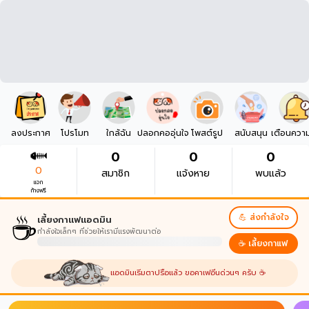
ลงประกาศ
โปรโมท
ใกล้ฉัน
ปลอกคออุ่นใจ
โพสต์รูป
สนับสนุน
เตือนควา
0
0
0
0
สมาชิก
แจ้งหาย
พบแล้ว
แจก
ก้างฟรี
☕
💪 ส่งกำลังใจ
เลี้ยงกาแฟแอดมิน
กำลังใจเล็กๆ ที่ช่วยให้เรามีแรงพัฒนาต่อ
☕ เลี้ยงกาแฟ
แอดมินเริ่มตาปรือแล้ว ขอคาเฟอีนด่วนๆ ครับ ☕