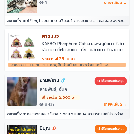
5
รายละเอียด →
สถานที่หาย:
6/1 หมู่1 ซอยเทศบาล7ซอย5 ตำบลตะกุด อำเภอเมือง จังหวัดสระบุรี
ศาลแมว
￼KAFBO Phraphum Cat ศาลพระภูมิแมว ที่ลับ
เล็บแมว ที่ฝนเล็บแมว ที่ข่วนเล็บแมว ที่นอนแมว
บ้านแมว ของเล่นแมว กระดาษลูกฟูก
ราคา: 479 บาท
หากชอบ i FOUND PET กดดูสินค้าสนับสนุนเราด้วยนะครับ 🙏
ซานฟราน
ได้รับการสนับสนุน
สายพันธุ์:
อื่นๆ
💰 รางวัล: 2,000 บาท
8,439
รายละเอียด →
สถานที่หาย:
กลางซอยสุขาภิบาล 5 ซอย 5 แยก 14 สามารถแยกไประหว่างซอย 12 กับ 16 ได้ หน้าปากซอยแยก 14 เป็นร้านขายวัสดุ ตรงข้ามแยก 16 เป็นซอยที่มีร้านอาหาร หมาเยอะเป็นฝูง 10 กว่าตัว(อาศัยอยู่ในป่า ไม่ดุ) 33 สุขาภิบาล 5 ซอย 5 แยก 14 แขวง ท่าแร้ง เขตบางเขน กรุงเทพมหานคร 10220 ประเทศไทย
มีบุญ
ได้รับการสนับสนุน