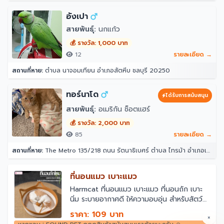
อังเปา
สายพันธุ์:
นกแก้ว
💰 รางวัล: 1,000 บาท
12
รายละเอียด →
สถานที่หาย:
ตำบล นาจอมเทียน อำเภอสัตหีบ ชลบุรี 20250
ทอร์นาโด
ได้รับการสนับสนุน
สายพันธุ์:
อเมริกัน ช็อตแฮร์
💰 รางวัล: 2,000 บาท
85
รายละเอียด →
สถานที่หาย:
The Metro 135/218 ถนน รัตนาธิเบศร์ ตำบล ไทรม้า อำเภอเมืองนนทบุรี นนทบุรี 11000
ที่นอนแมว เบาะแมว
￼Harmcat ที่นอนแมว เบาะแมว ที่นอนถัก เบาะ
นิ่ม ระบายอากาศดี ให้ความอบอุ่น สําหรับสัตว์
เลี้ยงแมว ตะกร้าผ้าฝ้ายถัก
ราคา: 109 บาท
×