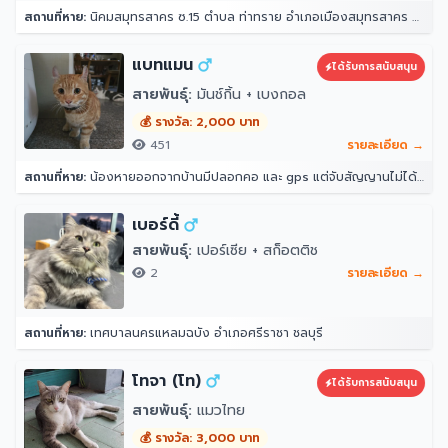
สถานที่หาย:
นิคมสมุทรสาคร ซ.15 ตำบล ท่าทราย อำเภอเมืองสมุทรสาคร สมุทรสาคร 74000
แบทแมน
ได้รับการสนับสนุน
สายพันธุ์:
มันช์กิ้น + เบงกอล
💰 รางวัล: 2,000 บาท
451
รายละเอียด →
สถานที่หาย:
น้องหายออกจากบ้านมีปลอกคอ และ gps แต่จับสัญญานไม่ได้ จุดที่น้องหายล่าสุดคือ หลังบ้าน204 ราณี 7 แขวงคันนายาว เขตคันนายาว กรุงเทพมหานคร 10230
เบอร์ดี้
สายพันธุ์:
เปอร์เซีย + สก็อตติช
2
รายละเอียด →
สถานที่หาย:
เทศบาลนครแหลมฉบัง อำเภอศรีราชา ชลบุรี
โทจา (โท)
ได้รับการสนับสนุน
สายพันธุ์:
แมวไทย
💰 รางวัล: 3,000 บาท