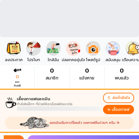
ลงประกาศ
โปรโมท
ใกล้ฉัน
ปลอกคออุ่นใจ
โพสต์รูป
สนับสนุน
เตือนควา
0
0
0
0
สมาชิก
แจ้งหาย
พบแล้ว
แจก
ก้างฟรี
☕
💪 ส่งกำลังใจ
เลี้ยงกาแฟแอดมิน
กำลังใจเล็กๆ ที่ช่วยให้เรามีแรงพัฒนาต่อ
☕ เลี้ยงกาแฟ
แอดมินเริ่มตาปรือแล้ว ขอคาเฟอีนด่วนๆ ครับ ☕