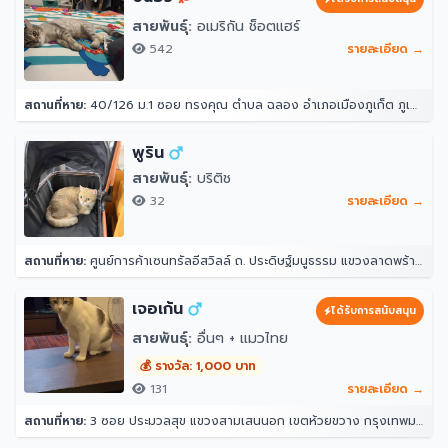
สายพันธุ์:
อเมริกัน ช็อตแฮร์
542
รายละเอียด →
สถานที่หาย:
40/126 ม.1 ซอย ทรงคุณ ตำบล ฉลอง อำเภอเมืองภูเก็ต ภูเก็ต 83000
พูริน
สายพันธุ์:
บริติช
32
รายละเอียด →
สถานที่หาย:
ศูนย์การค้าเซนทรัลอีสวิลล์ ถ. ประดิษฐ์มนูธรรม แขวงลาดพร้าว ลาดพร้าว กรุงเทพมหานคร 10230
เจอเก้น
ได้รับการสนับสนุน
สายพันธุ์:
อื่นๆ + แมวไทย
💰 รางวัล: 1,000 บาท
131
รายละเอียด →
สถานที่หาย:
3 ซอย ประมวลสุข แขวงสามเสนนอก เขตห้วยขวาง กรุงเทพมหานคร 10320