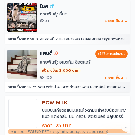
โชค
สายพันธุ์:
อื่นๆ
31
รายละเอียด →
สถานที่หาย:
666 ถ. พระรามที่ 2 แขวงบางมด เขตจอมทอง กรุงเทพมหานคร 10150
แคนดี้
ได้รับการสนับสนุน
สายพันธุ์:
อเมริกัน ช็อตแฮร์
💰 รางวัล: 3,000 บาท
108
รายละเอียด →
สถานที่หาย:
11/75 ซอย พิทักษ์ 4 แขวงทุ่งสองห้อง เขตหลักสี่ กรุงเทพมหานคร 10210
POW MILK
ขนมขบเคี้ยวรสนมเสริมไวตามินสำหรับน้องหมา/
แมว แต่งกลิ่น นม กล้วย สตอเบอรี่ บลูเบอร์รี่
ผลไม้รวม ตับ และปลาแซลมอน
ราคา: 25 บาท
×
หากชอบ i FOUND PET กดดูสินค้าสนับสนุนเราด้วยนะครับ 🙏