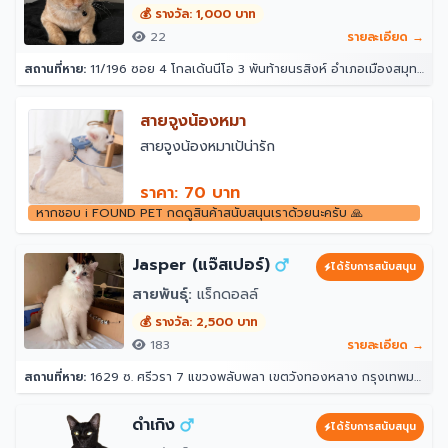
💰 รางวัล: 1,000 บาท
22
รายละเอียด →
สถานที่หาย:
11/196 ซอย 4 โกลเด้นนีโอ 3 พันท้ายนรสิงห์ อำเภอเมืองสมุทรสาคร สมุทรสาคร 74000
สายจูงน้องหมา
สายจูงน้องหมาเป้น่ารัก
ราคา: 70 บาท
หากชอบ i FOUND PET กดดูสินค้าสนับสนุนเราด้วยนะครับ 🙏
Jasper (แจ๊สเปอร์)
ได้รับการสนับสนุน
สายพันธุ์:
แร็กดอลล์
💰 รางวัล: 2,500 บาท
183
รายละเอียด →
สถานที่หาย:
1629 ซ. ศรีวรา 7 แขวงพลับพลา เขตวังทองหลาง กรุงเทพมหานคร 10312
ดำเกิง
ได้รับการสนับสนุน