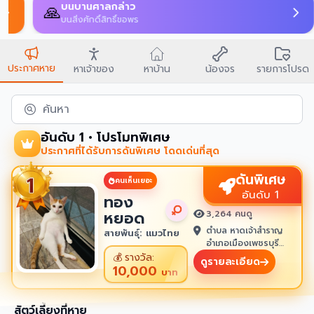
บนบานศาลกล่าว
🙏
บนสิ่งศักดิ์สิทธิ์ขอพร
ประกาศหาย
หาเจ้าของ
หาบ้าน
น้องจร
รายการโปรด
ค้นหา
อันดับ 1 • โปรโมทพิเศษ
ประกาศที่ได้รับการดันพิเศษ โดดเด่นที่สุด
ดันพิเศษ
คนเห็นเยอะ
อันดับ 1
ทอง
หยอด
3,264 คนดู
ตำบล หาดเจ้าสำราญ
สายพันธุ์: แมวไทย
อำเภอเมืองเพชรบุรี
เพชรบุรี 76100
💰
รางวัล:
ดูรายละเอียด
10,000
บาท
สัตว์เลี้ยงที่หาย