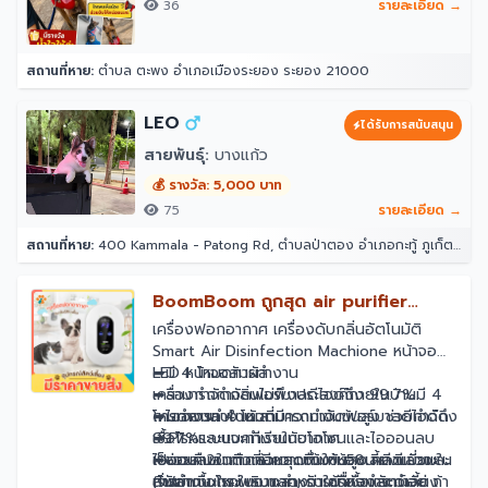
36
รายละเอียด →
สถานที่หาย:
ตำบล ตะพง อำเภอเมืองระยอง ระยอง 21000
LEO
ได้รับการสนับสนุน
สายพันธุ์:
บางแก้ว
💰 รางวัล: 5,000 บาท
75
รายละเอียด →
สถานที่หาย:
400 Kammala - Patong Rd, ตำบลป่าตอง อำเภอกะทู้ ภูเก็ต 83150 โรงแรมอินโดจีนรีสอร์ท - ตาลิมารีสอร์ท
BoomBoom ถูกสุด air purifier
เครื่องฟอกอากาศ กำจัดกลิ่น ที่ดับกลิ่น
เครื่องฟอกอากาศ เครื่องดับกลิ่นอัตโนมัติ
Smart Air Disinfection Machione หน้าจอ
อัตโนมัติ ช่วยลดกลิ่นฉี่สัตว์เลี้ยง PM
LED หน้าจอสัมผัส
➦มี 4 โหมดการทำงาน
เครื่องกำจัดกลิ่นไม่พึงประสงค์ภายในบ้านมี 4
➦สามารถกำจัดฟอร์มาลดีไฮด์ถึง 99.7%
โหมดการทำงาน สามารถกำจัดฟอร์มาลดีไฮด์ถึง
➦ไอออนลบในตัวที่มีความเข้มข้นสูง ช่วยกำจัด
การทำงาน 4 โหมด
99.7%
เชื้อโรคและแบคทีเรียในอากาศ
➦·P1 : ระบบจะทำงานกับโอโซนและไอออนลบ
ไอออนลบในตัวที่มีความเข้มข้นสูง ผลดีเยี่ยมใน
➦ช่วยคืนอากาศหอมสดชื่นให้ห้องเลี้ยงแมวและ
เป็นเวลา2นาที แล้วหยุดทำงาน58นาที แล้วจะ
การฆ่าเชื้อโรคในอากาศ, การฆ่าเชื้อและกำจัด
สุนัข
เริ่มทำงานใหม่ เหมาะสำหรับใช้ที่ห้องสัตว์เลี้ยง
(ไฟสถานะกระพริบแสดงว่าเครื่องทำงานอยู่ ถ้า