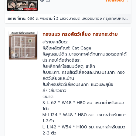
22
รายละเอียด →
สถานที่หาย:
666 ถ. พระรามที่ 2 แขวงบางมด เขตจอมทอง กรุงเทพมหานคร 10150
￼กรงแมว กรงสัตว์เลี้ยง กรงกระต่าย
✅รายละเอียด:
🐈ชื่อผลิตภัณฑ์: Cat Cage
🐈คุณสมบัติ·ระบายอากาศได้ทนทานถอดออกได้
ประกอบได้อย่างอิสระ
🐈เหล็กกล้าไร้สนิม·วัสดุ: เหล็ก
🐈ประเภท: กรงสัตว์เลี้ยงและบ้าน·ประเภท: กรง
สัตว์เลี้ยงและบ้าน
🐈สำหรับสัตว์เลี้ยงประเภท: แมวและสุนัข
สี:⚪สีขาวขาว
·ขนาด:
S: L 62 * W48 * H80 ซม. เหมาะสำหรับแมว
1ตัว
M: L124 * W48 * H80 ซม. เหมาะสำหรับแมว
1-2ตัว
L: L142 * W54 * H100 ซม. เหมาะสำหรับแมว
2-3 ตัว