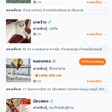
56
รายละเอียด →
สถานที่หาย:
ตำบล แม่กรณ์ อำเภอเมืองเชียงราย เชียงราย
มะพร้าว
สายพันธุ์:
บริติช
35
รายละเอียด →
สถานที่หาย:
59 43 บางแสนสาย 4 เหนือ ตำบลแสนสุข อำเภอเมืองชลบุรี ชลบุรี 20130
หมอนทอง
ได้รับการสนับสนุน
สายพันธุ์:
ค็อกคาเทล
💰 รางวัล: 500 บาท
65
รายละเอียด →
สถานที่หาย:
27 พรประภานิมิต 22 เมืองพัทยา อำเภอบางละมุง ชลบุรี 20150
น้องสอง
สายพันธุ์:
หมาไทยพันธุ์ทาง