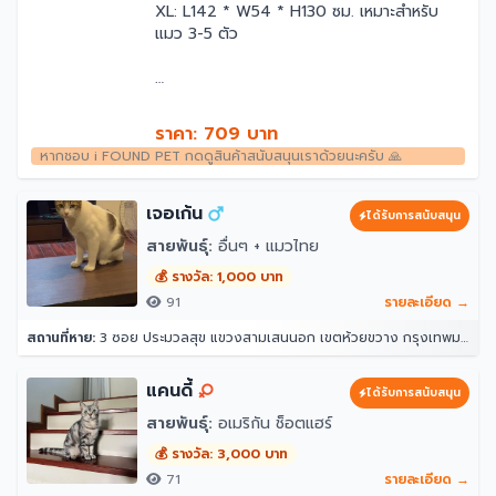
XL: L142 * W54 * H130 ซม. เหมาะสำหรับ
แมว 3-5 ตัว
ราคา: 709 บาท
หากชอบ i FOUND PET กดดูสินค้าสนับสนุนเราด้วยนะครับ 🙏
เจอเก้น
ได้รับการสนับสนุน
สายพันธุ์:
อื่นๆ + แมวไทย
💰 รางวัล: 1,000 บาท
91
รายละเอียด →
สถานที่หาย:
3 ซอย ประมวลสุข แขวงสามเสนนอก เขตห้วยขวาง กรุงเทพมหานคร 10320
แคนดี้
ได้รับการสนับสนุน
สายพันธุ์:
อเมริกัน ช็อตแฮร์
💰 รางวัล: 3,000 บาท
71
รายละเอียด →