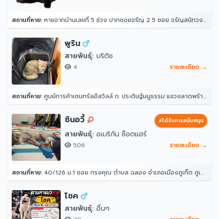
สถานที่หาย:
หายจากบ้านเลขที่ 5 ช่วง ปากซอยจรัญ 2 5 ซอย จรัญสนิทวงศ์ 2 แขวงวัดท่าพระ เขตบางกอกใหญ่ กรุงเทพมหานคร 10600 ประเทศไทย
พูริน
สายพันธุ์:
บริติช
4
รายละเอียด →
สถานที่หาย:
ศูนย์การค้าเซนทรัลอีสวิลล์ ถ. ประดิษฐ์มนูธรรม แขวงลาดพร้าว ลาดพร้าว กรุงเทพมหานคร 10230
ซินอวี้
ได้รับการสนับสนุน
สายพันธุ์:
อเมริกัน ช็อตแฮร์
506
รายละเอียด →
สถานที่หาย:
40/126 ม.1 ซอย ทรงคุณ ตำบล ฉลอง อำเภอเมืองภูเก็ต ภูเก็ต 83000
โชค
สายพันธุ์:
อื่นๆ