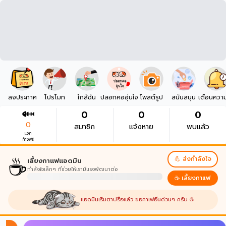
ลงประกาศ
โปรโมท
ใกล้ฉัน
ปลอกคออุ่นใจ
โพสต์รูป
สนับสนุน
เตือนควา
0
0
0
0
สมาชิก
แจ้งหาย
พบแล้ว
แจก
ก้างฟรี
☕
💪 ส่งกำลังใจ
เลี้ยงกาแฟแอดมิน
กำลังใจเล็กๆ ที่ช่วยให้เรามีแรงพัฒนาต่อ
☕ เลี้ยงกาแฟ
แอดมินเริ่มตาปรือแล้ว ขอคาเฟอีนด่วนๆ ครับ ☕