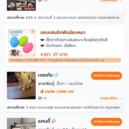
22
รายละเอียด →
สถานที่หาย:
666 ถ. พระรามที่ 2 แขวงบางมด เขตจอมทอง กรุงเทพมหานคร 10150
ของเล่นขัดฟันน้องหมา
❤️️ ตุ๊กตากัดแทะเล่นเหมาะกับสุนัขทุกไซส์
❤️️ บีบกัดแทะ มีเสียง
…………………………………
ราคา: 21 บาท
✨ วัสดุที่ใช้ในการผลิตสินค้า ✨
หากชอบ i FOUND PET กดดูสินค้าสนับสนุนเราด้วยนะครับ 🙏
เนื้อผ้าและนุ่น ตัดเย็บอย่างดี ไม่ขาดง่าย
เจอเก้น
ได้รับการสนับสนุน
สายพันธุ์:
อื่นๆ + แมวไทย
💰 รางวัล: 1,000 บาท
91
รายละเอียด →
สถานที่หาย:
3 ซอย ประมวลสุข แขวงสามเสนนอก เขตห้วยขวาง กรุงเทพมหานคร 10320
แคนดี้
ได้รับการสนับสนุน