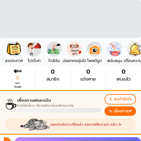
ลงประกาศ
โปรโมท
ใกล้ฉัน
ปลอกคออุ่นใจ
โพสต์รูป
สนับสนุน
เตือนควา
0
0
0
0
สมาชิก
แจ้งหาย
พบแล้ว
แจก
ก้างฟรี
☕
💪 ส่งกำลังใจ
เลี้ยงกาแฟแอดมิน
กำลังใจเล็กๆ ที่ช่วยให้เรามีแรงพัฒนาต่อ
☕ เลี้ยงกาแฟ
แอดมินเริ่มตาปรือแล้ว ขอคาเฟอีนด่วนๆ ครับ ☕