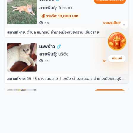
สายพันธุ์:
ไม่ทราบ
💰 รางวัล: 10,000 บาท
56
รายละเอียด →
×
สถานที่หาย:
ตำบล แม่กรณ์ อำเภอเมืองเชียงราย เชียงราย
มะพร้าว
สายพันธุ์:
บริติช
เซียมซี
35
รายละเอียด →
สถานที่หาย:
59 43 บางแสนสาย 4 เหนือ ตำบลแสนสุข อำเภอเมืองชลบุรี ชลบุรี 20130
หมอนทอง
ได้รับการสนับสนุน
สายพันธุ์:
ค็อกคาเทล
💰 รางวัล: 500 บาท
65
รายละเอียด →
สถานที่หาย:
27 พรประภานิมิต 22 เมืองพัทยา อำเภอบางละมุง ชลบุรี 20150