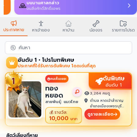
บนบานศาลกล่าว
🙏
บนสิ่งศักดิ์สิทธิ์ขอพร
ประกาศหาย
หาเจ้าของ
หาบ้าน
น้องจร
รายการโปรด
ค้นหา
อันดับ 1 • โปรโมทพิเศษ
ประกาศที่ได้รับการดันพิเศษ โดดเด่นที่สุด
ดันพิเศษ
คนเห็นเยอะ
อันดับ 1
ทอง
หยอด
3,264 คนดู
ตำบล หาดเจ้าสำราญ
สายพันธุ์: แมวไทย
อำเภอเมืองเพชรบุรี
เพชรบุรี 76100
💰
รางวัล:
ดูรายละเอียด
10,000
บาท
สัตว์เลี้ยงที่หาย