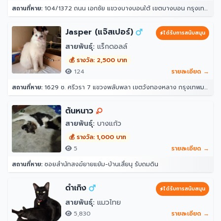
สถานที่หาย:
104/1372 ถนน เอกชัย แขวงบางบอนใต้ เขตบางบอน กรุงเทพมหานคร 10150
Jasper (แจ๊สเปอร์)
ได้รับการสนับสนุน
สายพันธุ์:
แร็กดอลล์
💰 รางวัล: 2,500 บาท
124
รายละเอียด →
สถานที่หาย:
1629 ซ. ศรีวรา 7 แขวงพลับพลา เขตวังทองหลาง กรุงเทพมหานคร 10312
ต้นหนาว
สายพันธุ์:
บางแก้ว
💰 รางวัล: 1,000 บาท
5
รายละเอียด →
สถานที่หาย:
ซอยสำนักสงฆ์ยายแย้ม-บ้านเสี่ยนุ รับถมดิน
ดำเกิง
ได้รับการสนับสนุน
สายพันธุ์:
แมวไทย
5,830
รายละเอียด →