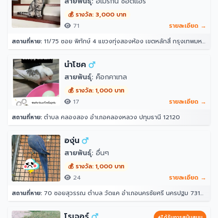
สายพันธุ์:
อเมริกัน ช็อตแฮร์
💰 รางวัล: 3,000 บาท
71
รายละเอียด →
สถานที่หาย:
11/75 ซอย พิทักษ์ 4 แขวงทุ่งสองห้อง เขตหลักสี่ กรุงเทพมหานคร 10210
นำโชค
สายพันธุ์:
ค็อกคาเทล
💰 รางวัล: 1,000 บาท
17
รายละเอียด →
สถานที่หาย:
ตำบล คลองสอง อำเภอคลองหลวง ปทุมธานี 12120
องุ่น
สายพันธุ์:
อื่นๆ
💰 รางวัล: 1,000 บาท
24
รายละเอียด →
สถานที่หาย:
70 ซอยสุวรรณ ตำบล วัดแค อำเภอนครชัยศรี นครปฐม 73120
โรเจอร์
ได้รับการสนับสนุน