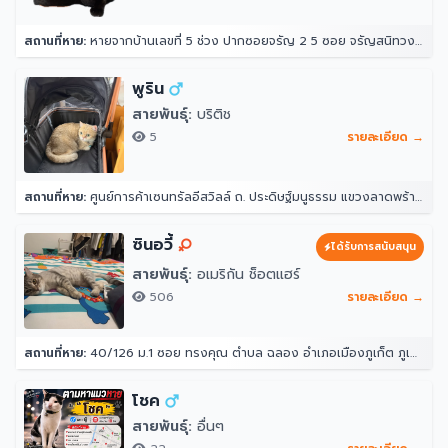
สถานที่หาย:
หายจากบ้านเลขที่ 5 ช่วง ปากซอยจรัญ 2 5 ซอย จรัญสนิทวงศ์ 2 แขวงวัดท่าพระ เขตบางกอกใหญ่ กรุงเทพมหานคร 10600 ประเทศไทย
พูริน
สายพันธุ์:
บริติช
5
รายละเอียด →
สถานที่หาย:
ศูนย์การค้าเซนทรัลอีสวิลล์ ถ. ประดิษฐ์มนูธรรม แขวงลาดพร้าว ลาดพร้าว กรุงเทพมหานคร 10230
ซินอวี้
ได้รับการสนับสนุน
สายพันธุ์:
อเมริกัน ช็อตแฮร์
506
รายละเอียด →
สถานที่หาย:
40/126 ม.1 ซอย ทรงคุณ ตำบล ฉลอง อำเภอเมืองภูเก็ต ภูเก็ต 83000
โชค
สายพันธุ์:
อื่นๆ