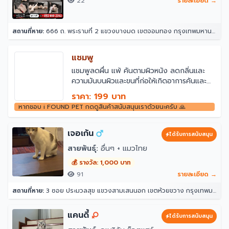
22
รายละเอียด →
สถานที่หาย:
666 ถ. พระรามที่ 2 แขวงบางมด เขตจอมทอง กรุงเทพมหานคร 10150
แชมพู
แชมพูลดผื่น แพ้ คันตามผิวหนัง ลดกลิ่นและ
ความมันบนผิวและขนที่ก่อให้เกิดอาการคันและ
กลิ่นไม่พึงประสงค์ใช้สารสกัดจากธรรมชาติ ไม่มี
ราคา: 199 บาท
พาราเบน
หากชอบ i FOUND PET กดดูสินค้าสนับสนุนเราด้วยนะครับ 🙏
เจอเก้น
ได้รับการสนับสนุน
สายพันธุ์:
อื่นๆ + แมวไทย
💰 รางวัล: 1,000 บาท
91
รายละเอียด →
สถานที่หาย:
3 ซอย ประมวลสุข แขวงสามเสนนอก เขตห้วยขวาง กรุงเทพมหานคร 10320
แคนดี้
ได้รับการสนับสนุน