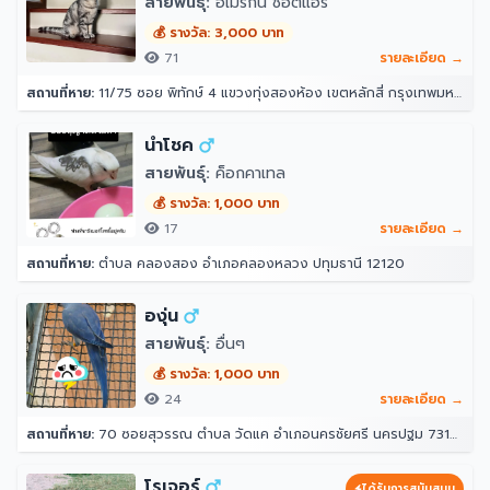
สายพันธุ์:
อเมริกัน ช็อตแฮร์
💰 รางวัล: 3,000 บาท
71
รายละเอียด →
สถานที่หาย:
11/75 ซอย พิทักษ์ 4 แขวงทุ่งสองห้อง เขตหลักสี่ กรุงเทพมหานคร 10210
นำโชค
สายพันธุ์:
ค็อกคาเทล
💰 รางวัล: 1,000 บาท
17
รายละเอียด →
สถานที่หาย:
ตำบล คลองสอง อำเภอคลองหลวง ปทุมธานี 12120
องุ่น
สายพันธุ์:
อื่นๆ
💰 รางวัล: 1,000 บาท
24
รายละเอียด →
สถานที่หาย:
70 ซอยสุวรรณ ตำบล วัดแค อำเภอนครชัยศรี นครปฐม 73120
โรเจอร์
ได้รับการสนับสนุน