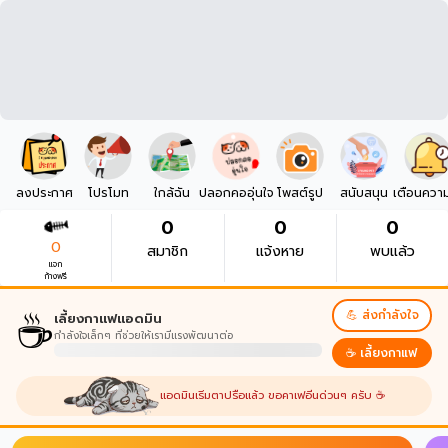
ลงประกาศ
โปรโมท
ใกล้ฉัน
ปลอกคออุ่นใจ
โพสต์รูป
สนับสนุน
เตือนควา
0
0
0
0
สมาชิก
แจ้งหาย
พบแล้ว
แจก
ก้างฟรี
☕
💪 ส่งกำลังใจ
เลี้ยงกาแฟแอดมิน
กำลังใจเล็กๆ ที่ช่วยให้เรามีแรงพัฒนาต่อ
☕ เลี้ยงกาแฟ
แอดมินเริ่มตาปรือแล้ว ขอคาเฟอีนด่วนๆ ครับ ☕