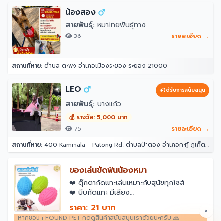
น้องสอง
สายพันธุ์:
หมาไทยพันธุ์ทาง
36
รายละเอียด →
สถานที่หาย:
ตำบล ตะพง อำเภอเมืองระยอง ระยอง 21000
LEO
ได้รับการสนับสนุน
สายพันธุ์:
บางแก้ว
💰 รางวัล: 5,000 บาท
75
รายละเอียด →
สถานที่หาย:
400 Kammala - Patong Rd, ตำบลป่าตอง อำเภอกะทู้ ภูเก็ต 83150 โรงแรมอินโดจีนรีสอร์ท - ตาลิมารีสอร์ท
ของเล่นขัดฟันน้องหมา
❤️️ ตุ๊กตากัดแทะเล่นเหมาะกับสุนัขทุกไซส์
❤️️ บีบกัดแทะ มีเสียง
…………………………………
ราคา: 21 บาท
×
✨ วัสดุที่ใช้ในการผลิตสินค้า ✨
หากชอบ i FOUND PET กดดูสินค้าสนับสนุนเราด้วยนะครับ 🙏