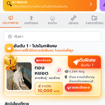
AI Match
🔍
เปรียบเทียบประกาศที่อาจเป็นสัตว์ตัวเดียวกัน
ประกาศหาย
หาเจ้าของ
หาบ้าน
น้องจร
รายการโปรด
ค้นหา
อันดับ 1 • โปรโมทพิเศษ
ประกาศที่ได้รับการดันพิเศษ โดดเด่นที่สุด
ดันพิเศษ
คนเห็นเยอะ
อันดับ 1
ทอง
หยอด
3,264 คนดู
ตำบล หาดเจ้าสำราญ
สายพันธุ์: แมวไทย
อำเภอเมืองเพชรบุรี
เพชรบุรี 76100
💰
รางวัล:
ดูรายละเอียด
10,000
บาท
สัตว์เลี้ยงที่หาย