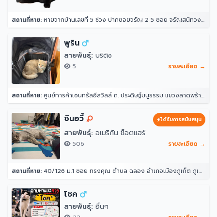
สถานที่หาย:
หายจากบ้านเลขที่ 5 ช่วง ปากซอยจรัญ 2 5 ซอย จรัญสนิทวงศ์ 2 แขวงวัดท่าพระ เขตบางกอกใหญ่ กรุงเทพมหานคร 10600 ประเทศไทย
พูริน
สายพันธุ์:
บริติช
5
รายละเอียด →
สถานที่หาย:
ศูนย์การค้าเซนทรัลอีสวิลล์ ถ. ประดิษฐ์มนูธรรม แขวงลาดพร้าว ลาดพร้าว กรุงเทพมหานคร 10230
ซินอวี้
ได้รับการสนับสนุน
สายพันธุ์:
อเมริกัน ช็อตแฮร์
506
รายละเอียด →
สถานที่หาย:
40/126 ม.1 ซอย ทรงคุณ ตำบล ฉลอง อำเภอเมืองภูเก็ต ภูเก็ต 83000
โชค
สายพันธุ์:
อื่นๆ