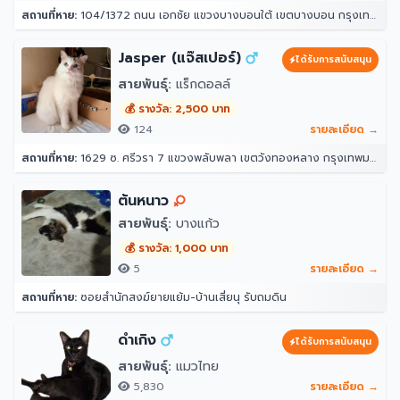
สถานที่หาย:
104/1372 ถนน เอกชัย แขวงบางบอนใต้ เขตบางบอน กรุงเทพมหานคร 10150
Jasper (แจ๊สเปอร์)
ได้รับการสนับสนุน
สายพันธุ์:
แร็กดอลล์
💰 รางวัล: 2,500 บาท
124
รายละเอียด →
สถานที่หาย:
1629 ซ. ศรีวรา 7 แขวงพลับพลา เขตวังทองหลาง กรุงเทพมหานคร 10312
ต้นหนาว
สายพันธุ์:
บางแก้ว
💰 รางวัล: 1,000 บาท
5
รายละเอียด →
สถานที่หาย:
ซอยสำนักสงฆ์ยายแย้ม-บ้านเสี่ยนุ รับถมดิน
ดำเกิง
ได้รับการสนับสนุน
สายพันธุ์:
แมวไทย
5,830
รายละเอียด →