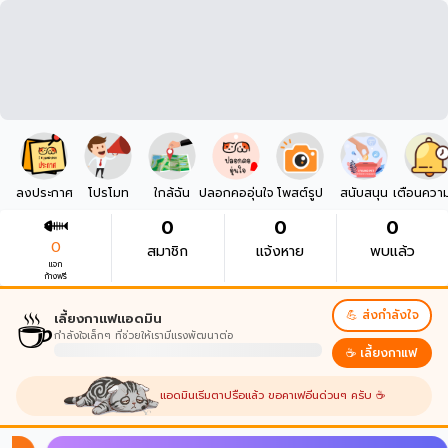
ลงประกาศ
โปรโมท
ใกล้ฉัน
ปลอกคออุ่นใจ
โพสต์รูป
สนับสนุน
เตือนควา
0
0
0
0
สมาชิก
แจ้งหาย
พบแล้ว
แจก
ก้างฟรี
☕
💪 ส่งกำลังใจ
เลี้ยงกาแฟแอดมิน
กำลังใจเล็กๆ ที่ช่วยให้เรามีแรงพัฒนาต่อ
☕ เลี้ยงกาแฟ
แอดมินเริ่มตาปรือแล้ว ขอคาเฟอีนด่วนๆ ครับ ☕