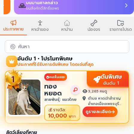
บนบานศาลกล่าว
🙏
บนสิ่งศักดิ์สิทธิ์ขอพร
ประกาศหาย
หาเจ้าของ
หาบ้าน
น้องจร
รายการโปรด
ค้นหา
อันดับ 1 • โปรโมทพิเศษ
ประกาศที่ได้รับการดันพิเศษ โดดเด่นที่สุด
ดันพิเศษ
คนเห็นเยอะ
อันดับ 1
ทอง
หยอด
3,265 คนดู
ตำบล หาดเจ้าสำราญ
สายพันธุ์: แมวไทย
อำเภอเมืองเพชรบุรี
เพชรบุรี 76100
💰
รางวัล:
ดูรายละเอียด
10,000
บาท
สัตว์เลี้ยงที่หาย