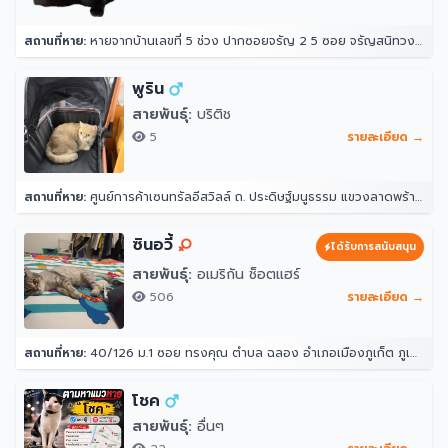
สถานที่หาย:
หายจากบ้านเลขที่ 5 ช่วง ปากซอยจรัญ 2 5 ซอย จรัญสนิทวงศ์ 2 แขวงวัดท่าพระ เขตบางกอกใหญ่ กรุงเทพมหานคร 10600 ประเทศไทย
พูริน
สายพันธุ์:
บริติช
5
รายละเอียด →
สถานที่หาย:
ศูนย์การค้าเซนทรัลอีสวิลล์ ถ. ประดิษฐ์มนูธรรม แขวงลาดพร้าว ลาดพร้าว กรุงเทพมหานคร 10230
ซินอวี้
ได้รับการสนับสนุน
สายพันธุ์:
อเมริกัน ช็อตแฮร์
506
รายละเอียด →
สถานที่หาย:
40/126 ม.1 ซอย ทรงคุณ ตำบล ฉลอง อำเภอเมืองภูเก็ต ภูเก็ต 83000
โชค
สายพันธุ์:
อื่นๆ