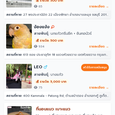
💰 รางวัล: 500 บาท
65
รายละเอียด →
สถานที่หาย:
27 พรประภานิมิต 22 เมืองพัทยา อำเภอบางละมุง ชลบุรี 20150
ง้องแง้ง
สายพันธุ์:
นกแก้วกรีนชีค + ซันคอนัวร์
💰 รางวัล: 500 บาท
934
รายละเอียด →
สถานที่หาย:
613 ซอย ประชาอุทิศ 18 แขวงห้วยขวาง เขตห้วยขวาง กรุงเทพมหานคร 10310
LEO
ได้รับการสนับสนุน
สายพันธุ์:
บางแก้ว
💰 รางวัล: 5,000 บาท
75
รายละเอียด →
สถานที่หาย:
400 Kammala - Patong Rd, ตำบลป่าตอง อำเภอกะทู้ ภูเก็ต 83150 โรงแรมอินโดจีนรีสอร์ท - ตาลิมารีสอร์ท
ที่นอนแมว เบาะแมว