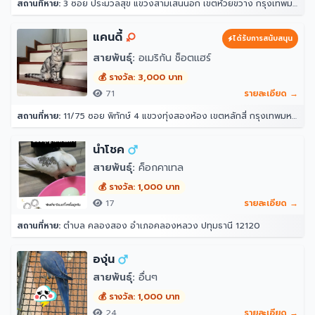
สถานที่หาย:
3 ซอย ประมวลสุข แขวงสามเสนนอก เขตห้วยขวาง กรุงเทพมหานคร 10320
แคนดี้
ได้รับการสนับสนุน
สายพันธุ์:
อเมริกัน ช็อตแฮร์
💰 รางวัล: 3,000 บาท
71
รายละเอียด →
สถานที่หาย:
11/75 ซอย พิทักษ์ 4 แขวงทุ่งสองห้อง เขตหลักสี่ กรุงเทพมหานคร 10210
นำโชค
สายพันธุ์:
ค็อกคาเทล
💰 รางวัล: 1,000 บาท
17
รายละเอียด →
สถานที่หาย:
ตำบล คลองสอง อำเภอคลองหลวง ปทุมธานี 12120
องุ่น
สายพันธุ์:
อื่นๆ
💰 รางวัล: 1,000 บาท
24
รายละเอียด →