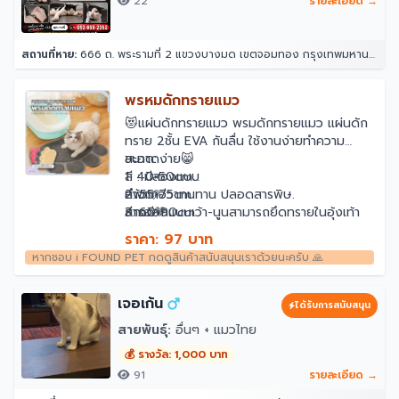
22
รายละเอียด →
สถานที่หาย:
666 ถ. พระรามที่ 2 แขวงบางมด เขตจอมทอง กรุงเทพมหานคร 10150
พรหมดักทรายแมว
😻แผ่นดักทรายแมว พรมดักทรายแมว แผ่นดัก
ทราย 2ชั้น EVA กันลื่น ใช้งานง่ายทำความ
สะอาดง่าย😸
ขนาด:
สี : มีสองแบบ
1. 40×50cm
สีฟ้า🩵
2. 55×75cm
ทำจากอีวาทนทาน ปลอดสารพิษ.
สีกากี🤎
3. 60×90cm
การออกแบบเว้า-นูนสามารถยึดทรายในอุ้งเท้า
4. 70*120cm
ของแมวได้อย่างมีประสิทธิภาพเพื่อหลีกเลี่ยง
ราคา: 97 บาท
การเปื้อนพื้นและรักษาความสะอาด
หากชอบ i FOUND PET กดดูสินค้าสนับสนุนเราด้วยนะครับ 🙏
พื้นที่แมวน้ำขนาดใหญ่ เหมาะสำหรับแมวทุกชนิด
สามารถใช้เป็นแผ่นกันความชื้น นุ่ม สบาย.
ทำความสะอาดง่าย สามารถล้างหรือล้างด้วยน้ำ
เจอเก้น
ได้รับการสนับสนุน
โดยตรง.
สายพันธุ์:
อื่นๆ + แมวไทย
ทนทาน สะอาด ต้านเชื้อแบคทีเรีย
ประหยัด ช่วยเททรายกลับคืนห้องน้ำได้ง่าย ใช้ได้
💰 รางวัล: 1,000 บาท
นาน
91
รายละเอียด →