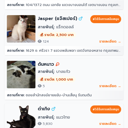
สถานที่หาย:
104/1372 ถนน เอกชัย แขวงบางบอนใต้ เขตบางบอน กรุงเทพมหานคร 10150
Jasper (แจ๊สเปอร์)
ได้รับการสนับสนุน
สายพันธุ์:
แร็กดอลล์
💰 รางวัล: 2,500 บาท
124
รายละเอียด →
สถานที่หาย:
1629 ซ. ศรีวรา 7 แขวงพลับพลา เขตวังทองหลาง กรุงเทพมหานคร 10312
ต้นหนาว
สายพันธุ์:
บางแก้ว
💰 รางวัล: 1,000 บาท
5
รายละเอียด →
สถานที่หาย:
ซอยสำนักสงฆ์ยายแย้ม-บ้านเสี่ยนุ รับถมดิน
ดำเกิง
ได้รับการสนับสนุน
สายพันธุ์:
แมวไทย
5,830
รายละเอียด →