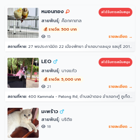
หมอนทอง
ได้รับการสนับสนุน
สายพันธุ์:
ค็อกคาเทล
💰 รางวัล: 500 บาท
15
รายละเอียด →
สถานที่หาย:
27 พรประภานิมิต 22 เมืองพัทยา อำเภอบางละมุง ชลบุรี 20150
LEO
ได้รับการสนับสนุน
สายพันธุ์:
บางแก้ว
💰 รางวัล: 5,000 บาท
21
รายละเอียด →
สถานที่หาย:
400 Kammala - Patong Rd, ตำบลป่าตอง อำเภอกะทู้ ภูเก็ต 83150 โรงแรมอินโดจีนรีสอร์ท - ตาลิมารีสอร์ท
มะพร้าว
สายพันธุ์:
บริติช
18
รายละเอียด →