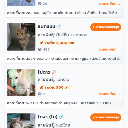
28
รายละเอียด →
สถานที่หาย:
282 ซอย หมู่บ้านนภาภัณฑ์แลนด์ ตำบล สัตหีบ อำเภอสัตหีบ ชลบุรี 20180
แบทแมน
ได้รับการสนับสนุน
สายพันธุ์:
มันช์กิ้น + เบงกอล
💰 รางวัล: 2,000 บาท
498
รายละเอียด →
สถานที่หาย:
น้องหายออกจากบ้านมีปลอกคอ และ gps แต่จับสัญญานไม่ได้ จุดที่น้องหายล่าสุดคือ หลังบ้าน204 ราณี 7 แขวงคันนายาว เขตคันนายาว กรุงเทพมหานคร 10230
ไข่ดาว
สายพันธุ์:
ไม่ทราบ
💰 รางวัล: 300 บาท
18
รายละเอียด →
สถานที่หาย:
6/2 ม.2 ตำบลกุดจิก อำเภอสูงเนิน นครราชสีมา 30380
โทจา (โท)
ได้รับการสนับสนุน
สายพันธุ์:
แมวไทย