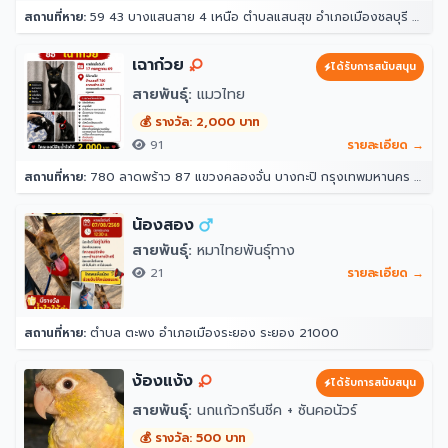
สถานที่หาย:
59 43 บางแสนสาย 4 เหนือ ตำบลแสนสุข อำเภอเมืองชลบุรี ชลบุรี 20130
เฉาก๋วย
ได้รับการสนับสนุน
สายพันธุ์:
แมวไทย
💰 รางวัล: 2,000 บาท
91
รายละเอียด →
สถานที่หาย:
780 ลาดพร้าว 87 แขวงคลองจั่น บางกะปิ กรุงเทพมหานคร 10240
น้องสอง
สายพันธุ์:
หมาไทยพันธุ์ทาง
21
รายละเอียด →
สถานที่หาย:
ตำบล ตะพง อำเภอเมืองระยอง ระยอง 21000
ง้องแง้ง
ได้รับการสนับสนุน
สายพันธุ์:
นกแก้วกรีนชีค + ซันคอนัวร์
💰 รางวัล: 500 บาท