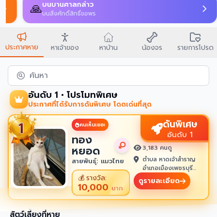
บนบานศาลกล่าว
🙏
บนสิ่งศักดิ์สิทธิ์ขอพร
ประกาศหาย
หาเจ้าของ
หาบ้าน
น้องจร
รายการโปรด
ค้นหา
อันดับ 1 • โปรโมทพิเศษ
ประกาศที่ได้รับการดันพิเศษ โดดเด่นที่สุด
ดันพิเศษ
คนเห็นเยอะ
อันดับ 1
ทอง
หยอด
3,183 คนดู
ตำบล หาดเจ้าสำราญ
สายพันธุ์: แมวไทย
อำเภอเมืองเพชรบุรี
เพชรบุรี 76100
💰
รางวัล:
ดูรายละเอียด
10,000
บาท
สัตว์เลี้ยงที่หาย