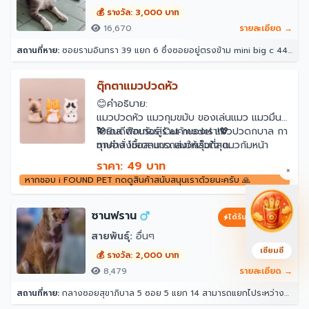
💰 รางวัล: 3,000 บาท
16,670
รายละเอียด →
สถานที่หาย:
ซอยรามอินทรา 39 แยก 6 ซึ่งซอยอยู่ตรงข้าม mini big c 44/10 ซอย รามอินทรา 39 แยก 6 แขวงอนุสาวรีย์ เขตบางเขน กรุงเทพมหานคร 10220 ประเทศไทย
ตุ๊กตาแมวปวดหัว
😊คำอธิบาย:
แมวปวดหัว แมวกุมขมับ ของเล่นแมว แมวมึน
โมเดล ฟิกเกอร์ Cat model แมวปวดกบาล กา
💖ยินดีต้อนรับสู่ร้านค้าของเรา!💖
ชาปอง โมเดลแมว แมวกลุ้มใจ แมวก้มหน้า
ทุกคำสั่งซื้อสามารถส่งให้เร็วที่สุด
😊รายละเอียดรายละเอียด:
คำแนะนำในการจัดส่ง:
ราคา: 49 บาท
×
วัสดุที่เห็น: ดูคำอธิบาย
คำสั่งซื้อที่ชำระเงินของเขาจะถูกจัดส่งภายใน 48
หากชอบ i FOUND PET กดดูสินค้าสนับสนุนเราด้วยนะครับ 🙏
หมวดหมู่: กล่องตาบอด
ชั่วโมงหากสินค้าหมดเราจะติดต่อคุณเพื่อยืนยัน
เวลาจัดส่ง
💕หากคุณพอใจกับผลิตภัณฑ์โปรดให้การประเมิน
ซานฟราน
ได้รับการสนับสนุน
ที่ดีแก่เราขอบคุณสำหรับการสนับสนุนและความ
สายพันธุ์:
อื่นๆ
ช่วยเหลือของคุณ!
เซียมซี
😊#Japanese สไตล์#Orange แมวแท็บบี้แมว
💰 รางวัล: 2,000 บาท
แท็บบี้#Cute แมวแมวเครื่องประดับขนาด
8,479
รายละเอียด →
เล็ก#Decompress วัตถุ
สถานที่หาย:
กลางซอยสุขาภิบาล 5 ซอย 5 แยก 14 สามารถแยกไประหว่างซอย 12 กับ 16 ได้ หน้าปากซอยแยก 14 เป็นร้านขายวัสดุ ตรงข้ามแยก 16 เป็นซอยที่มีร้านอาหาร หมาเยอะเป็นฝูง 10 กว่าตัว(อาศัยอยู่ในป่า ไม่ดุ) 33 สุขาภิบาล 5 ซอย 5 แยก 14 แขวง ท่าแร้ง เขตบางเขน กรุงเทพมหานคร 10220 ประเทศไทย
วัตถุ#Office#Desktop เครื่องประดับ