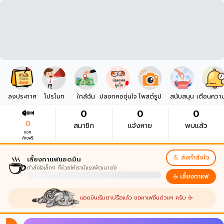
ลงประกาศ
โปรโมท
ใกล้ฉัน
ปลอกคออุ่นใจ
โพสต์รูป
สนับสนุน
เตือนควา
0
0
0
0
สมาชิก
แจ้งหาย
พบแล้ว
แจก
ก้างฟรี
☕
💪 ส่งกำลังใจ
เลี้ยงกาแฟแอดมิน
กำลังใจเล็กๆ ที่ช่วยให้เรามีแรงพัฒนาต่อ
☕ เลี้ยงกาแฟ
แอดมินเริ่มตาปรือแล้ว ขอคาเฟอีนด่วนๆ ครับ ☕