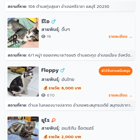
สถานที่หาย:
106 ตำบลทุ่งสุขลา อำเภอศรีราชา ชลบุรี 20230
รีโอ
สายพันธุ์:
อื่นๆ
19
รายละเอียด →
สถานที่หาย:
6/1 หมู่1 ซอยเทศบาล7ซอย5 ตำบลตะกุด อำเภอเมือง จังหวัดสระบุรี
Floppy
ได้รับการสนับสนุน
สายพันธุ์:
อ้นไทย
💰 รางวัล: 6,000 บาท
670
รายละเอียด →
สถานที่หาย:
ตำบล ในคลองบางปลากด อำเภอพระสมุทรเจดีย์ สมุทรปราการ 10290
ยูโร
สายพันธุ์:
อเมริกัน ช็อตแฮร์
💰 รางวัล: 2,000 บาท