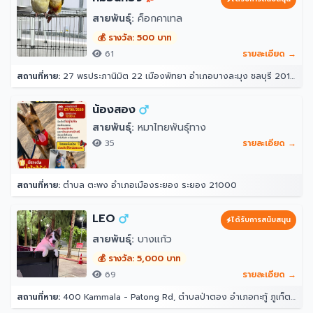
สายพันธุ์:
ค็อกคาเทล
💰 รางวัล: 500 บาท
61
รายละเอียด →
สถานที่หาย:
27 พรประภานิมิต 22 เมืองพัทยา อำเภอบางละมุง ชลบุรี 20150
น้องสอง
สายพันธุ์:
หมาไทยพันธุ์ทาง
35
รายละเอียด →
สถานที่หาย:
ตำบล ตะพง อำเภอเมืองระยอง ระยอง 21000
LEO
ได้รับการสนับสนุน
สายพันธุ์:
บางแก้ว
💰 รางวัล: 5,000 บาท
69
รายละเอียด →
สถานที่หาย:
400 Kammala - Patong Rd, ตำบลป่าตอง อำเภอกะทู้ ภูเก็ต 83150 โรงแรมอินโดจีนรีสอร์ท - ตาลิมารีสอร์ท