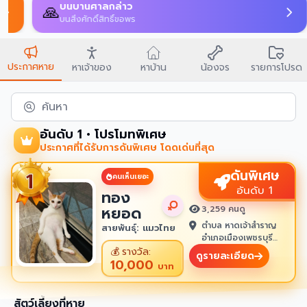
AI Match
🔍
เปรียบเทียบประกาศที่อาจเป็นสัตว์ตัวเดียวกัน
ประกาศหาย
หาเจ้าของ
หาบ้าน
น้องจร
รายการโปรด
ค้นหา
อันดับ 1 • โปรโมทพิเศษ
ประกาศที่ได้รับการดันพิเศษ โดดเด่นที่สุด
ดันพิเศษ
คนเห็นเยอะ
อันดับ 1
ทอง
หยอด
3,259 คนดู
ตำบล หาดเจ้าสำราญ
สายพันธุ์: แมวไทย
อำเภอเมืองเพชรบุรี
เพชรบุรี 76100
💰
รางวัล:
ดูรายละเอียด
10,000
บาท
สัตว์เลี้ยงที่หาย