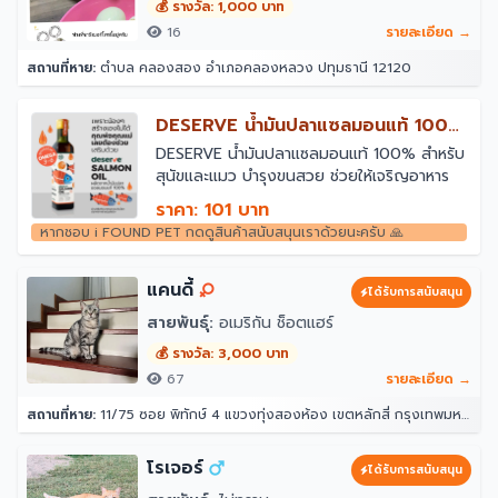
💰 รางวัล: 1,000 บาท
16
รายละเอียด →
สถานที่หาย:
ตำบล คลองสอง อำเภอคลองหลวง ปทุมธานี 12120
￼DESERVE น้ำมันปลาแซลมอนแท้ 100%
สำหรับสุนัขและแมว
￼DESERVE น้ำมันปลาแซลมอนแท้ 100% สำหรับ
สุนัขและแมว บำรุงขนสวย ช่วยให้เจริญอาหาร
ราคา: 101 บาท
หากชอบ i FOUND PET กดดูสินค้าสนับสนุนเราด้วยนะครับ 🙏
แคนดี้
ได้รับการสนับสนุน
สายพันธุ์:
อเมริกัน ช็อตแฮร์
💰 รางวัล: 3,000 บาท
67
รายละเอียด →
สถานที่หาย:
11/75 ซอย พิทักษ์ 4 แขวงทุ่งสองห้อง เขตหลักสี่ กรุงเทพมหานคร 10210
โรเจอร์
ได้รับการสนับสนุน