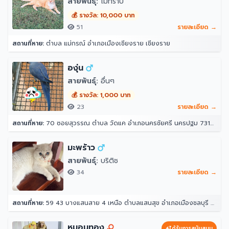
สายพันธุ์:
ไม่ทราบ
💰 รางวัล: 10,000 บาท
51
รายละเอียด →
สถานที่หาย:
ตำบล แม่กรณ์ อำเภอเมืองเชียงราย เชียงราย
องุ่น
สายพันธุ์:
อื่นๆ
💰 รางวัล: 1,000 บาท
23
รายละเอียด →
สถานที่หาย:
70 ซอยสุวรรณ ตำบล วัดแค อำเภอนครชัยศรี นครปฐม 73120
มะพร้าว
สายพันธุ์:
บริติช
34
รายละเอียด →
สถานที่หาย:
59 43 บางแสนสาย 4 เหนือ ตำบลแสนสุข อำเภอเมืองชลบุรี ชลบุรี 20130
หมอนทอง
ได้รับการสนับสนุน