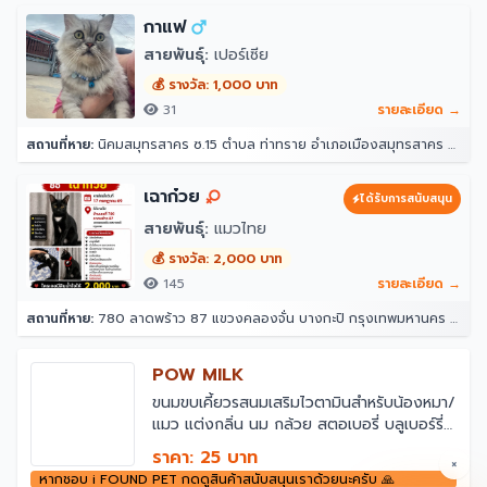
กาแฟ
สายพันธุ์:
เปอร์เซีย
💰 รางวัล: 1,000 บาท
31
รายละเอียด →
สถานที่หาย:
นิคมสมุทรสาคร ซ.15 ตำบล ท่าทราย อำเภอเมืองสมุทรสาคร สมุทรสาคร 74000
เฉาก๋วย
ได้รับการสนับสนุน
สายพันธุ์:
แมวไทย
💰 รางวัล: 2,000 บาท
145
รายละเอียด →
สถานที่หาย:
780 ลาดพร้าว 87 แขวงคลองจั่น บางกะปิ กรุงเทพมหานคร 10240
POW MILK
ขนมขบเคี้ยวรสนมเสริมไวตามินสำหรับน้องหมา/
แมว แต่งกลิ่น นม กล้วย สตอเบอรี่ บลูเบอร์รี่
ผลไม้รวม ตับ และปลาแซลมอน
ราคา: 25 บาท
×
หากชอบ i FOUND PET กดดูสินค้าสนับสนุนเราด้วยนะครับ 🙏