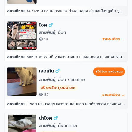
สถานที่หาย:
40/126 ม.1 ซอย ทรงคุณ ตำบล ฉลอง อำเภอเมืองภูเก็ต ภูเก็ต 83000
โชค
สายพันธุ์:
อื่นๆ
19
รายละเอียด →
สถานที่หาย:
666 ถ. พระรามที่ 2 แขวงบางมด เขตจอมทอง กรุงเทพมหานคร 10150
เจอเก้น
ได้รับการสนับสนุน
สายพันธุ์:
อื่นๆ + แมวไทย
💰 รางวัล: 1,000 บาท
85
รายละเอียด →
สถานที่หาย:
3 ซอย ประมวลสุข แขวงสามเสนนอก เขตห้วยขวาง กรุงเทพมหานคร 10320
นำโชค
สายพันธุ์:
ค็อกคาเทล