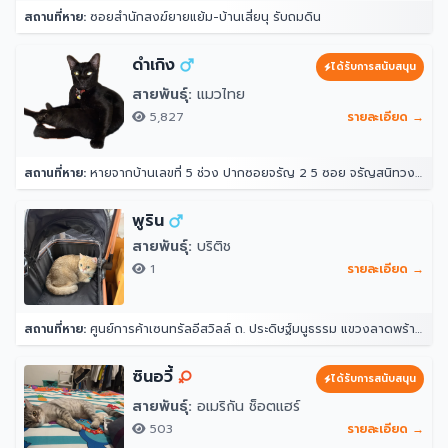
สถานที่หาย:
ซอยสำนักสงฆ์ยายแย้ม-บ้านเสี่ยนุ รับถมดิน
ดำเกิง
ได้รับการสนับสนุน
สายพันธุ์:
แมวไทย
5,827
รายละเอียด →
สถานที่หาย:
หายจากบ้านเลขที่ 5 ช่วง ปากซอยจรัญ 2 5 ซอย จรัญสนิทวงศ์ 2 แขวงวัดท่าพระ เขตบางกอกใหญ่ กรุงเทพมหานคร 10600 ประเทศไทย
พูริน
สายพันธุ์:
บริติช
1
รายละเอียด →
สถานที่หาย:
ศูนย์การค้าเซนทรัลอีสวิลล์ ถ. ประดิษฐ์มนูธรรม แขวงลาดพร้าว ลาดพร้าว กรุงเทพมหานคร 10230
ซินอวี้
ได้รับการสนับสนุน
สายพันธุ์:
อเมริกัน ช็อตแฮร์
503
รายละเอียด →