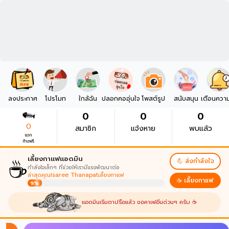
ลงประกาศ
โปรโมท
ใกล้ฉัน
ปลอกคออุ่นใจ
โพสต์รูป
สนับสนุน
เตือนควา
0
0
0
0
สมาชิก
แจ้งหาย
พบแล้ว
แจก
ก้างฟรี
☕
เลี้ยงกาแฟแอดมิน
💪 ส่งกำลังใจ
กำลังใจเล็กๆ ที่ช่วยให้เรามีแรงพัฒนาต่อ
ล่าสุดคุณIsaree Thanapatเลี้ยงกาแฟ
☕ เลี้ยงกาแฟ
9%
แอดมินเริ่มตาปรือแล้ว ขอคาเฟอีนด่วนๆ ครับ ☕