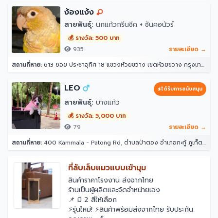
ง้องแง้ง
สายพันธุ์:
นกแก้วกรีนชีค + ซันคอนัวร์
💰 รางวัล: 500 บาท
935
รายละเอียด →
สถานที่หาย:
613 ซอย ประชาอุทิศ 18 แขวงห้วยขวาง เขตห้วยขวาง กรุงเทพมหานคร 10310
LEO
ได้รับการสนับสนุน
สายพันธุ์:
บางแก้ว
💰 รางวัล: 5,000 บาท
79
รายละเอียด →
สถานที่หาย:
400 Kammala - Patong Rd, ตำบลป่าตอง อำเภอกะทู้ ภูเก็ต 83150 โรงแรมอินโดจีนรีสอร์ท - ตาลิมารีสอร์ท
ที่ลับเล็บแมวแบบเข้ามุม
สินค้าราคาโรงงาน ส่งจากไทย
ร้านเป็นผู้ผลิตและจัดจำหน่ายเอง
📌 มี 2 สีให้เลือก
⚡️รุ่นใหม่! ⚡️สินค้าพร้อมส่งจากไทย รับประกัน