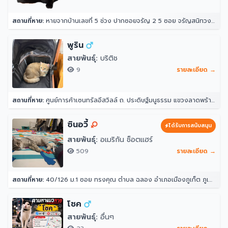
สถานที่หาย:
หายจากบ้านเลขที่ 5 ช่วง ปากซอยจรัญ 2 5 ซอย จรัญสนิทวงศ์ 2 แขวงวัดท่าพระ เขตบางกอกใหญ่ กรุงเทพมหานคร 10600 ประเทศไทย
พูริน
สายพันธุ์:
บริติช
9
รายละเอียด →
สถานที่หาย:
ศูนย์การค้าเซนทรัลอีสวิลล์ ถ. ประดิษฐ์มนูธรรม แขวงลาดพร้าว ลาดพร้าว กรุงเทพมหานคร 10230
ซินอวี้
ได้รับการสนับสนุน
สายพันธุ์:
อเมริกัน ช็อตแฮร์
509
รายละเอียด →
สถานที่หาย:
40/126 ม.1 ซอย ทรงคุณ ตำบล ฉลอง อำเภอเมืองภูเก็ต ภูเก็ต 83000
โชค
สายพันธุ์:
อื่นๆ