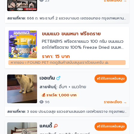
23
รายละเอียด →
สถานที่หาย:
666 ถ. พระรามที่ 2 แขวงบางมด เขตจอมทอง กรุงเทพมหานคร 10150
ขนมแมว ขนมหมา ฟรีชดราย
￼PETBABYS ฟรีซดรายแมว 100 กรัม ขนมแมว
อกไก่ฟรีซดราย 100% Freeze Dried ขนมหมา
ไก่อบแห้ง เสริมโปรตีน กลิ่นหอม ผสมกับมื้อ
ราคา: 15 บาท
หลัก สำหรับสัตว์เลี้ยง
หากชอบ i FOUND PET กดดูสินค้าสนับสนุนเราด้วยนะครับ 🙏
เจอเก้น
ได้รับการสนับสนุน
สายพันธุ์:
อื่นๆ + แมวไทย
💰 รางวัล: 1,000 บาท
96
รายละเอียด →
สถานที่หาย:
3 ซอย ประมวลสุข แขวงสามเสนนอก เขตห้วยขวาง กรุงเทพมหานคร 10320
แคนดี้
ได้รับการสนับสนุน