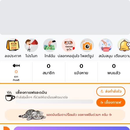
ลงประกาศ
โปรโมท
ใกล้ฉัน
ปลอกคออุ่นใจ
โพสต์รูป
สนับสนุน
เตือนควา
0
0
0
0
สมาชิก
แจ้งหาย
พบแล้ว
แจก
ก้างฟรี
☕
💪 ส่งกำลังใจ
เลี้ยงกาแฟแอดมิน
กำลังใจเล็กๆ ที่ช่วยให้เรามีแรงพัฒนาต่อ
☕ เลี้ยงกาแฟ
แอดมินเริ่มตาปรือแล้ว ขอคาเฟอีนด่วนๆ ครับ ☕