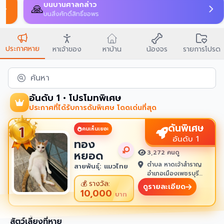
บนบานศาลกล่าว
🙏
บนสิ่งศักดิ์สิทธิ์ขอพร
ประกาศหาย
หาเจ้าของ
หาบ้าน
น้องจร
รายการโปรด
ค้นหา
อันดับ 1 • โปรโมทพิเศษ
ประกาศที่ได้รับการดันพิเศษ โดดเด่นที่สุด
ดันพิเศษ
คนเห็นเยอะ
อันดับ 1
ทอง
หยอด
3,272 คนดู
ตำบล หาดเจ้าสำราญ
สายพันธุ์: แมวไทย
อำเภอเมืองเพชรบุรี
เพชรบุรี 76100
💰
รางวัล:
ดูรายละเอียด
10,000
บาท
สัตว์เลี้ยงที่หาย