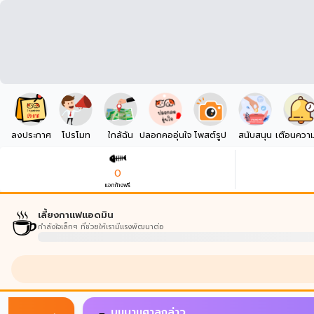
ลงประกาศ
โปรโมท
ใกล้ฉัน
ปลอกคออุ่นใจ
โพสต์รูป
สนับสนุน
เตือนควา
0
แจกก้างฟรี
☕
เลี้ยงกาแฟแอดมิน
กำลังใจเล็กๆ ที่ช่วยให้เรามีแรงพัฒนาต่อ