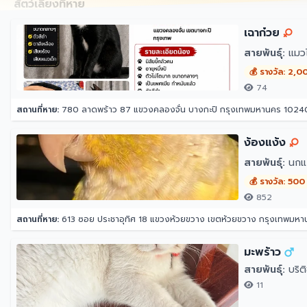
สัตว์เลี้ยงที่หาย
เฉาก๋วย
สายพันธุ์:
แมว
💰 รางวัล: 2,0
74
สถานที่หาย:
780 ลาดพร้าว 87 แขวงคลองจั่น บางกะปิ กรุงเทพมหานคร 1024
ง้องแง้ง
สายพันธุ์:
นกแก้
💰 รางวัล: 500
852
สถานที่หาย:
613 ซอย ประชาอุทิศ 18 แขวงห้วยขวาง เขตห้วยขวาง กรุงเทพมห
มะพร้าว
สายพันธุ์:
บริต
11