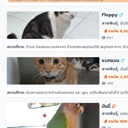
หากชอบ i FOUND PET กดดูสินค้าสนับสนุนเราด้วยนะครับ 🙏
Floppy
สายพันธุ์:
อ้นไ
💰 รางวัล: 6,0
661
สถานที่หาย:
ตำบล ในคลองบางปลากด อำเภอพระสมุทรเจดีย์ สมุทรปราการ 10
แบทแมน
สายพันธุ์:
มันช์
💰 รางวัล: 2,0
485
สถานที่หาย:
น้องหายออกจากบ้านมีปลอกคอ และ gps แต่จับสัญญานไม่ได้ จุดที
มันนี่
สายพันธุ์:
นกแก
💰 รางวัล: 500