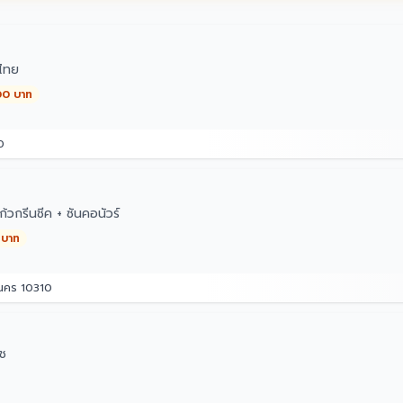
ไทย
00 บาท
0
วกรีนชีค + ซันคอนัวร์
 บาท
านคร 10310
ิช