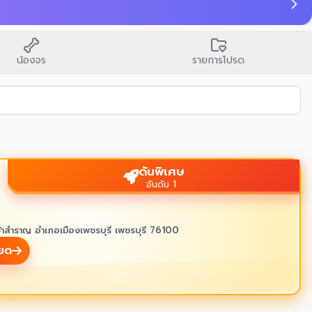
🙏
บนสิ่งศักดิ์สิทธิ์ขอพร
น้องจร
รายการโปรด
ดันพิเศษ
อันดับ 1
้าสำราญ อำเภอเมืองเพชรบุรี เพชรบุรี 76100
ียด