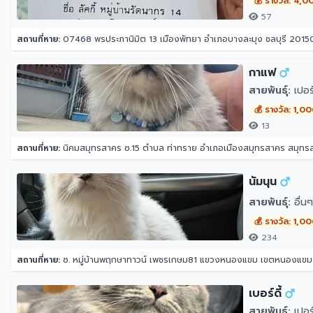
💰 รางวัล: 4,0
57
สถานที่หาย:
07468 พรประภานิมิต 13 เมืองพัทยา อำเภอบางละมุง ชลบุรี 2015
กาแฟ
สายพันธุ์:
เปอร์
💰 รางวัล: 1,0
13
สถานที่หาย:
นิคมสมุทรสาคร ซ.15 ตำบล ท่าทราย อำเภอเมืองสมุทรสาคร สมุท
นัมนุน
สายพันธุ์:
อื่นๆ
💰 รางวัล: 1,0
234
สถานที่หาย:
ซ. หมู่บ้านพฤกษาทาวน์ เพชรเกษม81 แขวงหนองแขม เขตหนองแข
เบอร์ดี้
สายพันธุ์:
เปอร์