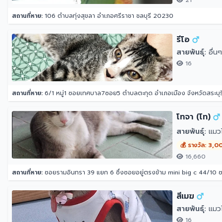
21
สถานที่หาย:
106 ตำบลทุ่งสุขลา อำเภอศรีราชา ชลบุรี 20230
รีโอ
สายพันธุ์:
อื่นๆ
16
สถานที่หาย:
6/1 หมู่1 ซอยเทศบาล7ซอย5 ตำบลตะกุด อำเภอเมือง จังหวัดสระบุร
โทจา (โท)
สายพันธุ์:
แมว
💰 รางวัล: 3,0
16,660
สถานที่หาย:
ซอยรามอินทรา 39 แยก 6 ซึ่งซอยอยู่ตรงข้าม mini big c 44/10
สีเมฆ
สายพันธุ์:
แมวไ
16