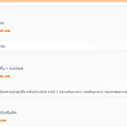
ทย
00 บาท
290
กิ้น + เบงกอล
00 บาท
่น้องหายล่าสุดคือ หลังบ้าน204 ราณี 7 แขวงคันนายาว เขตคันนายาว กรุงเทพมหา
้วกรีนชีค
 บาท