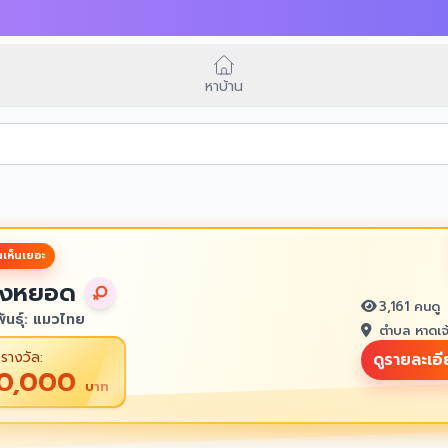
หาบ้าน
เห็นเยอะ
งหยอด
3,161 คนดู
ันธุ์: แมวไทย
ตำบล หาดเจ
รางวัล:
ดูรายละเอ
10,000
บาท