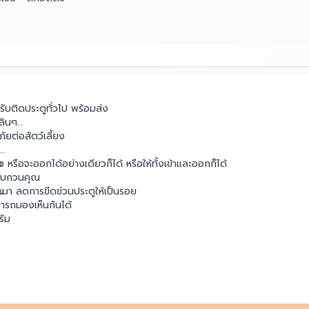
บติดประตูทั่วไป พร้อมส่ง
ลินๆ
ยต่อสัตว์เลี้ยง
ียว หรือจะออกได้อย่างเดียวก็ได้ หรือให้ทั้งเข้าและออกก็ได้
ม
งรบกวนคุณ
หมา ลดการขีดข่วนประตูให้เป็นรอย
ัม
ารถมองเห็นกันได้
รัม