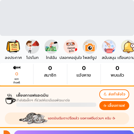
ลงประกาศ
โปรโมท
ใกล้ฉัน
ปลอกคออุ่นใจ
โพสต์รูป
สนับสนุน
เตือนควา
0
0
0
0
สมาชิก
แจ้งหาย
พบแล้ว
แจก
ก้างฟรี
☕
💪 ส่งกำลังใจ
เลี้ยงกาแฟแอดมิน
กำลังใจเล็กๆ ที่ช่วยให้เรามีแรงพัฒนาต่อ
☕ เลี้ยงกาแฟ
แอดมินเริ่มตาปรือแล้ว ขอคาเฟอีนด่วนๆ ครับ ☕