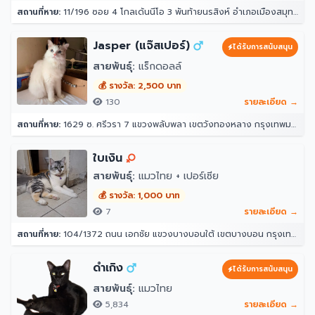
สถานที่หาย:
11/196 ซอย 4 โกลเด้นนีโอ 3 พันท้ายนรสิงห์ อำเภอเมืองสมุทรสาคร สมุทรสาคร 74000
Jasper (แจ๊สเปอร์)
ได้รับการสนับสนุน
สายพันธุ์:
แร็กดอลล์
💰 รางวัล: 2,500 บาท
130
รายละเอียด →
สถานที่หาย:
1629 ซ. ศรีวรา 7 แขวงพลับพลา เขตวังทองหลาง กรุงเทพมหานคร 10312
ใบเงิน
สายพันธุ์:
แมวไทย + เปอร์เซีย
💰 รางวัล: 1,000 บาท
7
รายละเอียด →
สถานที่หาย:
104/1372 ถนน เอกชัย แขวงบางบอนใต้ เขตบางบอน กรุงเทพมหานคร 10150
ดำเกิง
ได้รับการสนับสนุน
สายพันธุ์:
แมวไทย
5,834
รายละเอียด →