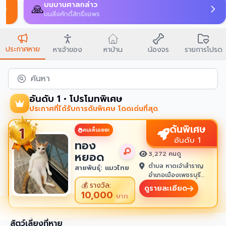
บนบานศาลกล่าว
🙏
บนสิ่งศักดิ์สิทธิ์ขอพร
ประกาศหาย
หาเจ้าของ
หาบ้าน
น้องจร
รายการโปรด
ค้นหา
อันดับ 1 • โปรโมทพิเศษ
ประกาศที่ได้รับการดันพิเศษ โดดเด่นที่สุด
ดันพิเศษ
คนเห็นเยอะ
อันดับ 1
ทอง
หยอด
3,272 คนดู
ตำบล หาดเจ้าสำราญ
สายพันธุ์: แมวไทย
อำเภอเมืองเพชรบุรี
เพชรบุรี 76100
💰
รางวัล:
ดูรายละเอียด
10,000
บาท
สัตว์เลี้ยงที่หาย