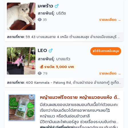
มะพร้าว
สายพันธุ์:
บริติช
35
รายละเอียด →
สถานที่หาย:
59 43 บางแสนสาย 4 เหนือ ตำบลแสนสุข อำเภอเมืองชลบุรี ชลบุรี 20130
LEO
ได้รับการสนับสนุน
สายพันธุ์:
บางแก้ว
💰 รางวัล: 5,000 บาท
79
รายละเอียด →
สถานที่หาย:
400 Kammala - Patong Rd, ตำบลป่าตอง อำเภอกะทู้ ภูเก็ต 83150 โรงแรมอินโดจีนรีสอร์ท - ตาลิมารีสอร์ท
หญ้าแมวฟรีซดราย หญ้าแมวอบแห้ง ต้น
อ่อนข้าวสาลี
มีส่วนผสมของปลาแซลมอนกับเนื้อไก่ด้วยนะคะ
เรียกว่าก้อนเดียวได้สารอาหารครบๆเลย🥰
หญ้าแมว หรือต้นอ่อนข้าวสาลี
มีวิตามินและไฟเบอร์สูง ช่วยเรื่องระบบขับถ่าย
และลำไส้ อีกทั้งยังช่วยเรื่องลดก้อนขนกับกลิ่น
#หญ้าแมวฟรีซดราย