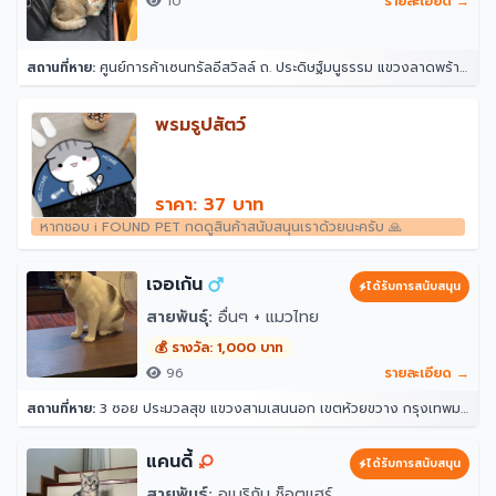
10
รายละเอียด →
สถานที่หาย:
ศูนย์การค้าเซนทรัลอีสวิลล์ ถ. ประดิษฐ์มนูธรรม แขวงลาดพร้าว ลาดพร้าว กรุงเทพมหานคร 10230
พรมรูปสัตว์
ราคา: 37 บาท
หากชอบ i FOUND PET กดดูสินค้าสนับสนุนเราด้วยนะครับ 🙏
เจอเก้น
ได้รับการสนับสนุน
สายพันธุ์:
อื่นๆ + แมวไทย
💰 รางวัล: 1,000 บาท
96
รายละเอียด →
สถานที่หาย:
3 ซอย ประมวลสุข แขวงสามเสนนอก เขตห้วยขวาง กรุงเทพมหานคร 10320
แคนดี้
ได้รับการสนับสนุน
สายพันธุ์:
อเมริกัน ช็อตแฮร์