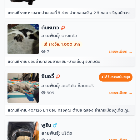
สถานที่หาย:
หายจากบ้านเลขที่ 5 ช่วง ปากซอยจรัญ 2 5 ซอย จรัญสนิทวงศ์ 2 แขวงวัดท่าพระ เขตบางกอกใหญ่ กรุงเทพมหานคร 10600 ประเทศไทย
ต้นหนาว
สายพันธุ์:
บางแก้ว
💰 รางวัล: 1,000 บาท
7
รายละเอียด →
สถานที่หาย:
ซอยสำนักสงฆ์ยายแย้ม-บ้านเสี่ยนุ รับถมดิน
ซินอวี้
ได้รับการสนับสนุน
สายพันธุ์:
อเมริกัน ช็อตแฮร์
509
รายละเอียด →
สถานที่หาย:
40/126 ม.1 ซอย ทรงคุณ ตำบล ฉลอง อำเภอเมืองภูเก็ต ภูเก็ต 83000
พูริน
สายพันธุ์:
บริติช