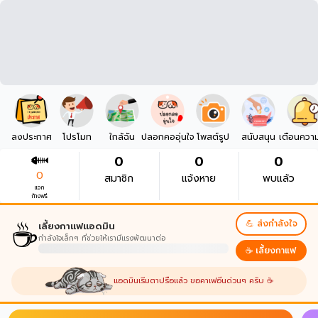
ลงประกาศ
โปรโมท
ใกล้ฉัน
ปลอกคออุ่นใจ
โพสต์รูป
สนับสนุน
เตือนควา
0
0
0
0
สมาชิก
แจ้งหาย
พบแล้ว
แจก
ก้างฟรี
☕
💪 ส่งกำลังใจ
เลี้ยงกาแฟแอดมิน
กำลังใจเล็กๆ ที่ช่วยให้เรามีแรงพัฒนาต่อ
☕ เลี้ยงกาแฟ
แอดมินเริ่มตาปรือแล้ว ขอคาเฟอีนด่วนๆ ครับ ☕