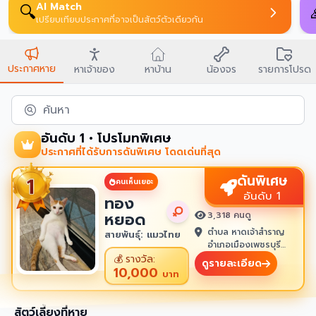
AI Match
🔍
เปรียบเทียบประกาศที่อาจเป็นสัตว์ตัวเดียวกัน
ประกาศหาย
หาเจ้าของ
หาบ้าน
น้องจร
รายการโปรด
ค้นหา
อันดับ 1 • โปรโมทพิเศษ
ประกาศที่ได้รับการดันพิเศษ โดดเด่นที่สุด
ดันพิเศษ
คนเห็นเยอะ
อันดับ 1
ทอง
หยอด
3,318 คนดู
ตำบล หาดเจ้าสำราญ
สายพันธุ์: แมวไทย
อำเภอเมืองเพชรบุรี
เพชรบุรี 76100
💰
รางวัล:
ดูรายละเอียด
10,000
บาท
สัตว์เลี้ยงที่หาย