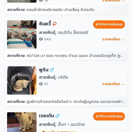
18
รายละเอียด →
สถานที่หาย:
ซอยสำนักสงฆ์ยายแย้ม-บ้านเสี่ยนุ รับถมดิน
ซินอวี้
ได้รับการสนับสนุน
สายพันธุ์:
อเมริกัน ช็อตแฮร์
540
รายละเอียด →
สถานที่หาย:
40/126 ม.1 ซอย ทรงคุณ ตำบล ฉลอง อำเภอเมืองภูเก็ต ภูเก็ต 83000
พูริน
สายพันธุ์:
บริติช
31
รายละเอียด →
สถานที่หาย:
ศูนย์การค้าเซนทรัลอีสวิลล์ ถ. ประดิษฐ์มนูธรรม แขวงลาดพร้าว ลาดพร้าว กรุงเทพมหานคร 10230
เจอเก้น
ได้รับการสนับสนุน
สายพันธุ์:
อื่นๆ + แมวไทย