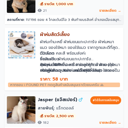
💰 รางวัล: 1,000 บาท
21
รายละเอียด →
สถานที่หาย:
11/196 ซอย 4 โกลเด้นนีโอ 3 พันท้ายนรสิงห์ อำเภอเมืองสมุทรสาคร สมุทรสาคร 74000
ผ้าห่มสัตว์เลี้ยง
ผ้าห่มกำมะหยี่ ผ้าห่มขนแกะปะการัง ผ้าห่มหมา
แมว ของใช้หมา ของใช้แมว ราคาถูกและดีที่สุด
มี2ขนาด คละสี พร้อมส่งค่ะ
ตัวเลือก
รายละเอียด
ชื่อสินค้า : ผ้าห่มขนแกะปะการัง
คุณสมบัติ💙
วัสดุ : กำมะหยี่ปะการัง ผ้าลูกฟูก ผ้าฝ้าย (ชุด
#ผ้าห่ม #ผ้ากำมะหยี่ #ของใช้สัตว์ #ของใช้หมา
• ใช้ปูในห้อง บนรถ บนโต๊ะเก้าอี้ โซฟา ในกรง ใน
ของผู้ผลิต รูปแบบ และวัสดุต่างกัน)
#ของใช้แมว #ผ้าห่มหมา #ผ้าห่มแมว #ของใช้
รถเข็น
🚨สีทั้งหมด6 สี (คละสีนะคะ)🚨
สัตว์เลี้ยง #ผ้าฝ้าย
ราคา: 58 บาท
• หรือห่มให้น้อง, ปูเสริมที่นอนเก่าให้นุ่มน่านอน
สีเทาอ่อน, สีกากี, เบจ, น้ำตาล, เทาเข้ม, รอยัล
หากชอบ i FOUND PET กดดูสินค้าสนับสนุนเราด้วยนะครับ 🙏
• ใช้งานได้นาน ปลอดภัยต่อสัตว์เลี้ยง ซัก
บลู
ทำความสะอาดได้
มี 2 ขนาด
• หนา ห่มแล้วอุ่น
เล็ก : ยาว 70 ซม. กว้าง 50 ซม. น้ำหนัก 105g
Jasper (แจ๊สเปอร์)
ได้รับการสนับสนุน
• คละสี🎈
ขนาดใหญ่ ยาว 100cm กว้าง 70cm น้ำหนัก
สายพันธุ์:
แร็กดอลล์
195g
💰 รางวัล: 2,500 บาท
182
รายละเอียด →