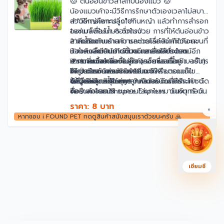
🐱 ต้นอ่อนข้าวสาลีกับน้องแมว 🐱
น้องแมวเค้าจะมีวิธีการรักษาตัวเองเวลาไม่สบาย
ส่วนใหญ่คือการวิ่งไปกินหญ้า แล้วทำการสำรอก
🌱"วิธีการเพาะปลูก"🌱
ออกมาเพื่อรักษาอาการป่วย การที่ให้ต้นอ่อนข้าว
1.แช่เมล็ดในน้ำ 8 ชั่วโมง
สาลีเสริมกับเค้าสามารถช่วยเรื่องจำกัดก้อนขนที่
2.เทน้ำออก
✅กดติดตามร้านค้า และกดไลค์สินค้าไว้นะคะ
น้องๆ เลียเข้าไปได้ด้วย และยังมีประโยชน์อีก
3.วางเมล็ดบนถาดชั้นบน เกลี่ยให้ทั่วถาด
✅กำลังจะมีสินค้าเข้ามาอีกหลายอย่างเลย
มากมายด้วยค่ะ
4.รอการงอกของเมล็ด (คอยพรมน้ำเช้า -เย็น)
🚨กดสั่งซื้อได้เลยไม่ต้องรอถามสต๊อค
📌📌ก่อนกด สั่งซื้อลูกค้า เช็คชื่อ ที่อยู่ เบอร์โทร
🌱 ประโยชน์ของข้าวสาลีแมว??
5.โดนแดดยามเช้าสัก 10 นาทีหรือตอนเย็น
🛵💨 การจัดส่งของร้าน
ให้ถูกต้อง เพราะทางร้านจะไม่สามารถแก้ไข
- มีวิตามิน แร่ธาตุหลากหลายชนิดที่มีประโยชน์
6.ไม่ต้องแช่น้ำในถาด
🛵💨 ส่งโดย Kerry วันจันทร์-วันเสาร์
ข้อมูลให้ลูกค้าได้ค่ะ📌📌
😻😻หมายเหตุ : หากลูกค้าต้องการให้ร้านค้า ตัด
ต่อร่างกายแมว
🛵💨 ส่งโดย Shopee Express วันจันทร์-วัน
ชื่อสินค้าออกให้ รบกวนใส่มาในหมายเหตุ ก่อน
- มีอนุมูลอิสระช่วยต่อต้านมะเร็งในระบบทางเดิน
เสาร์
สั่งซื้อนะค่ะ ถ้าแจ้งมาในช่อง แชท จะไม่สามารถ
ราคา: 8 บาท
×
อาหาร
📞💬ต้องการข้อมูลเพิ่มเติมสอบถามได้ทางแชท
ตัดออกให้ได้ค่ะ 😻😻
หากชอบ i FOUND PET กดดูสินค้าสนับสนุนเราด้วยนะครับ 🙏
- ช่วยเพิ่มการสร้างเม็ดเลือดแดง ป้องกันภาวะ
🔧บริการหลังการขาย
โลหิตจาง
- ช่วยให้หลอดเลือดมีความแข็งแรง ขยายหลอด
เลือด
- มีไฟเบอร์ ช่วยในระบบขับถ่าย ป้องกันท้องผูก
เซียมซี
- ช่วยล้างสารพิษ
- ช่วยขจัดก้อนขนในท้องแมว
- ช่วยให้ลำไส้แมวทำงานได้ดีขึ้น
- ช่วยบำรุงหัวใจ
- ช่วยลดกลิ่นปากแมว
- ช่วยลดกลิ่นอุจจาระแมว