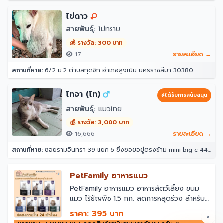
ไข่ดาว
สายพันธุ์:
ไม่ทราบ
💰 รางวัล: 300 บาท
17
รายละเอียด →
สถานที่หาย:
6/2 ม.2 ตำบลกุดจิก อำเภอสูงเนิน นครราชสีมา 30380
โทจา (โท)
ได้รับการสนับสนุน
สายพันธุ์:
แมวไทย
💰 รางวัล: 3,000 บาท
16,666
รายละเอียด →
สถานที่หาย:
ซอยรามอินทรา 39 แยก 6 ซึ่งซอยอยู่ตรงข้าม mini big c 44/10 ซอย รามอินทรา 39 แยก 6 แขวงอนุสาวรีย์ เขตบางเขน กรุงเทพมหานคร 10220 ประเทศไทย
PetFamily อาหารแมว
PetFamily อาหารแมว อาหารสัตว์เลี้ยง ขนม
แมว ไร้ธัญพืช 1.5 กก. ลดการหลุดร่วง สําหรับ
ครอบครัว แมว อาหารเม็ดแมว ผมสวย ลดการ
ราคา: 395 บาท
×
หลุดร่วงของขน ดวงตา ลูกแมว อาหารเม็ดแมว