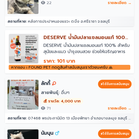
22
รายละเอียด →
สถานที่หาย:
หลังการประปาหนองแขวะ ต.บึง อ.ศรีราชา จ.ชลบุรี
￼DESERVE น้ำมันปลาแซลมอนแท้ 100%
สำหรับสุนัขและแมว
￼DESERVE น้ำมันปลาแซลมอนแท้ 100% สำหรับ
สุนัขและแมว บำรุงขนสวย ช่วยให้เจริญอาหาร
ราคา: 101 บาท
หากชอบ i FOUND PET กดดูสินค้าสนับสนุนเราด้วยนะครับ 🙏
ลักกี้
ได้รับการสนับสนุน
สายพันธุ์:
อื่นๆ
💰 รางวัล: 4,000 บาท
71
รายละเอียด →
สถานที่หาย:
07468 พรประภานิมิต 13 เมืองพัทยา อำเภอบางละมุง ชลบุรี 20150
นัมนุน
ได้รับการสนับสนุน