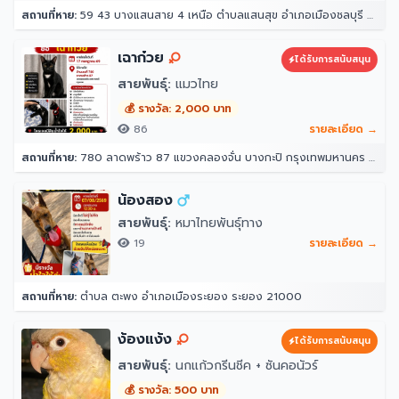
สถานที่หาย:
59 43 บางแสนสาย 4 เหนือ ตำบลแสนสุข อำเภอเมืองชลบุรี ชลบุรี 20130
เฉาก๋วย
ได้รับการสนับสนุน
สายพันธุ์:
แมวไทย
💰 รางวัล: 2,000 บาท
86
รายละเอียด →
สถานที่หาย:
780 ลาดพร้าว 87 แขวงคลองจั่น บางกะปิ กรุงเทพมหานคร 10240
น้องสอง
สายพันธุ์:
หมาไทยพันธุ์ทาง
19
รายละเอียด →
สถานที่หาย:
ตำบล ตะพง อำเภอเมืองระยอง ระยอง 21000
ง้องแง้ง
ได้รับการสนับสนุน
สายพันธุ์:
นกแก้วกรีนชีค + ซันคอนัวร์
💰 รางวัล: 500 บาท