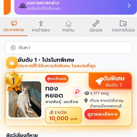
บนบานศาลกล่าว
🙏
บนสิ่งศักดิ์สิทธิ์ขอพร
ประกาศหาย
หาเจ้าของ
หาบ้าน
น้องจร
รายการโปรด
ค้นหา
อันดับ 1 • โปรโมทพิเศษ
ประกาศที่ได้รับการดันพิเศษ โดดเด่นที่สุด
ดันพิเศษ
คนเห็นเยอะ
อันดับ 1
ทอง
หยอด
3,177 คนดู
ตำบล หาดเจ้าสำราญ
สายพันธุ์: แมวไทย
อำเภอเมืองเพชรบุรี
เพชรบุรี 76100
💰
รางวัล:
ดูรายละเอียด
10,000
บาท
สัตว์เลี้ยงที่หาย