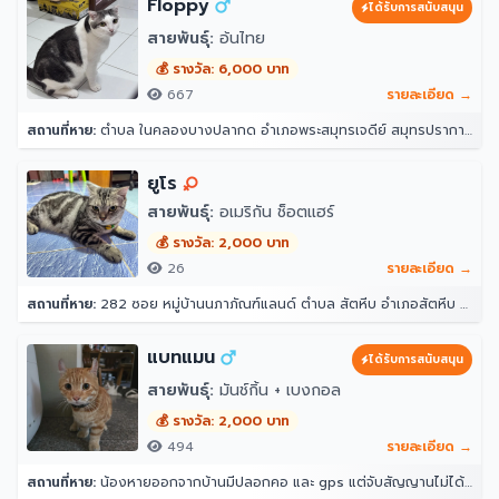
Floppy
ได้รับการสนับสนุน
สายพันธุ์:
อ้นไทย
💰 รางวัล: 6,000 บาท
667
รายละเอียด →
สถานที่หาย:
ตำบล ในคลองบางปลากด อำเภอพระสมุทรเจดีย์ สมุทรปราการ 10290
ยูโร
สายพันธุ์:
อเมริกัน ช็อตแฮร์
💰 รางวัล: 2,000 บาท
26
รายละเอียด →
สถานที่หาย:
282 ซอย หมู่บ้านนภาภัณฑ์แลนด์ ตำบล สัตหีบ อำเภอสัตหีบ ชลบุรี 20180
แบทแมน
ได้รับการสนับสนุน
สายพันธุ์:
มันช์กิ้น + เบงกอล
💰 รางวัล: 2,000 บาท
494
รายละเอียด →
สถานที่หาย:
น้องหายออกจากบ้านมีปลอกคอ และ gps แต่จับสัญญานไม่ได้ จุดที่น้องหายล่าสุดคือ หลังบ้าน204 ราณี 7 แขวงคันนายาว เขตคันนายาว กรุงเทพมหานคร 10230