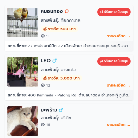
หมอนทอง
ได้รับการสนับสนุน
สายพันธุ์:
ค็อกคาเทล
💰 รางวัล: 500 บาท
9
รายละเอียด →
สถานที่หาย:
27 พรประภานิมิต 22 เมืองพัทยา อำเภอบางละมุง ชลบุรี 20150
LEO
ได้รับการสนับสนุน
สายพันธุ์:
บางแก้ว
💰 รางวัล: 5,000 บาท
12
รายละเอียด →
สถานที่หาย:
400 Kammala - Patong Rd, ตำบลป่าตอง อำเภอกะทู้ ภูเก็ต 83150 โรงแรมอินโดจีนรีสอร์ท - ตาลิมารีสอร์ท
มะพร้าว
สายพันธุ์:
บริติช
16
รายละเอียด →