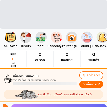
ลงประกาศ
โปรโมท
ใกล้ฉัน
ปลอกคออุ่นใจ
โพสต์รูป
สนับสนุน
เตือนควา
0
0
0
0
สมาชิก
แจ้งหาย
พบแล้ว
แจก
ก้างฟรี
☕
💪 ส่งกำลังใจ
เลี้ยงกาแฟแอดมิน
กำลังใจเล็กๆ ที่ช่วยให้เรามีแรงพัฒนาต่อ
☕ เลี้ยงกาแฟ
แอดมินเริ่มตาปรือแล้ว ขอคาเฟอีนด่วนๆ ครับ ☕