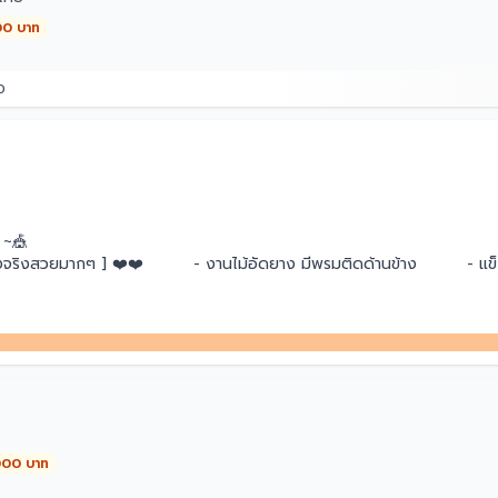
00 บาท
0
พ ~🎪
!! ของจริงสวยมากๆ ] ❤️❤️ - งานไม้อัดยาง มีพรมติดด้านข้าง - 
,000 บาท