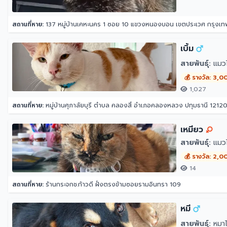
สถานที่หาย:
137 หมู่บ้านเคหะนคร 1 ซอย 10 แขวงหนองบอน เขตประเวศ กรุง
เบิ้ม
สายพันธุ์:
แมว
💰 รางวัล: 3,0
1,027
สถานที่หาย:
หมู่บ้านศุภาลัยบุรี ตำบล คลองสี่ อำเภอคลองหลวง ปทุมธานี 1212
เหมียว
สายพันธุ์:
แมว
💰 รางวัล: 2,0
14
สถานที่หาย:
ร้านกระจกช.ก้าวดี ฝั่งตรงข้ามซอยรามอินทรา 109
หมี
สายพันธุ์:
หมาไ