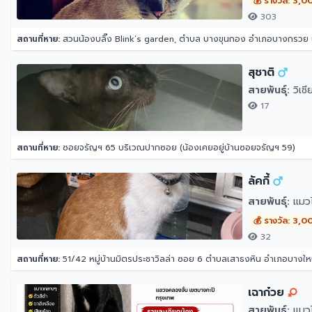
💰 รางวัล: 3,0
303
สถานที่หาย:
สวนน้องบลิ๊ง Blink’s garden, ตำบล บางขุนกอง อำเภอบางกรวย น
สุชาติ
สายพันธุ์:
วิเชี
17
สถานที่หาย:
ซอยจรัญฯ 65 บริเวณปากซอย (น้องเคยอยู่บ้านซอยจรัญฯ 59)
ลัคกี้
สายพันธุ์:
แมว
💰 รางวัล: 3,0
32
สถานที่หาย:
51/42 หมู่บ้านมิตรประชาวิลล่า ซอย 6 ตำบลเสาธงหิน อำเภอบางใหญ
เฉาก๋วย
สายพันธุ์:
แมว