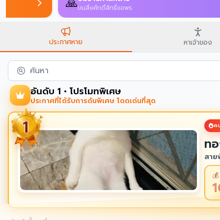
🙏
บนสิ่งศักดิ์สิทธิ์ขอพร
ประกาศหาย
หาเจ้าของ
ค้นหา
อันดับ 1 • โปรโมทพิเศษ
ประกาศที่ได้รับการดันพิเศษ โดดเด่นที่สุด
คน
ทอ
สายพ
💰