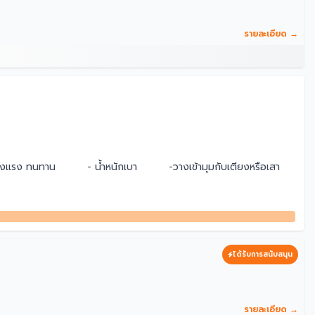
รายละเอียด →
แข็งแรง ทนทาน - น้ำหนักเบา -วางเข้ามุมกับเตียงหรือเสา
ได้รับการสนับสนุน
รายละเอียด →