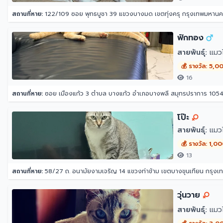
สถานที่หาย:
122/109 ซอย พุทธบูชา 39 แขวงบางมด เขตทุ่งครุ กรุงเทพมหาน
ฟักทอง
สายพันธุ์:
แมว
💰 รางวัล: 5,0
16
สถานที่หาย:
ซอย เมืองแก้ว 3 ตำบล บางแก้ว อำเภอบางพลี สมุทรปราการ 105
โป๊ะ
สายพันธุ์:
แมว
💰 รางวัล: 1,0
13
สถานที่หาย:
58/27 ถ. อนามัยงามเจริญ 14 แขวงท่าข้าม เขตบางขุนเทียน กรุง
วุ่นวาย
สายพันธุ์:
แมว