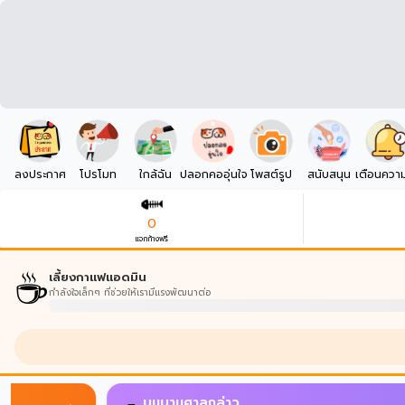
ลงประกาศ
โปรโมท
ใกล้ฉัน
ปลอกคออุ่นใจ
โพสต์รูป
สนับสนุน
เตือนควา
0
แจกก้างฟรี
☕
เลี้ยงกาแฟแอดมิน
กำลังใจเล็กๆ ที่ช่วยให้เรามีแรงพัฒนาต่อ
บนบานศาลกล่าว