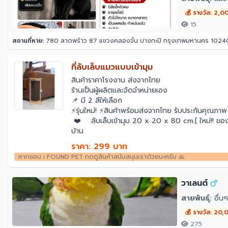
💰 รางวัล: 2,0
15
สถานที่หาย:
780 ลาดพร้าว 87 แขวงคลองจั่น บางกะปิ กรุงเทพมหานคร 1024
ที่ลับเล็บแมวแบบเข้ามุม
สินค้าราคาโรงงาน ส่งจากไทย
ร้านเป็นผู้ผลิตและจัดจำหน่ายเอง
📌 มี 2 สีให้เลือก
⚡️รุ่นใหม่! ⚡️สินค้าพร้อมส่งจากไทย รับประกันคุณภา
❤️ ลับเล็บเข้ามุม 20 x 20 x 80 cm.[ ใหม่
บ้าน
ราคา: 299 บาท
หากชอบ i FOUND PET กดดูสินค้าสนับสนุนเราด้วยนะครับ 🙏
วาเลนต์
สายพันธุ์:
อื่นๆ
💰 รางวัล: 20
275