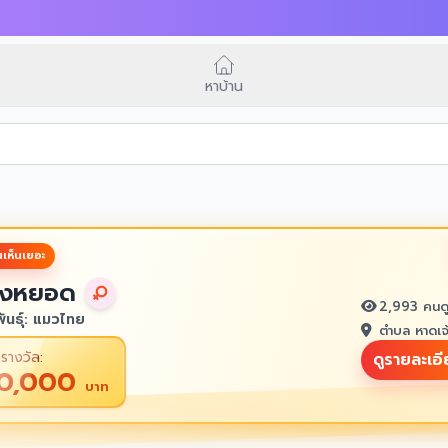
หาบ้าน
เห็นเยอะ
งหยอด
2,993 คนด
ันธุ์: แมวไทย
ตำบล หาดเจ
รางวัล:
ดูรายละเอ
10,000
บาท