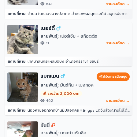
641
รายละเอียด →
สถานที่หาย:
ตำบล ในคลองบางปลากด อำเภอพระสมุทรเจดีย์ สมุทรปราการ 10290
เบอร์ดี้
สายพันธุ์:
เปอร์เซีย + สก็อตติช
11
รายละเอียด →
สถานที่หาย:
เทศบาลนครแหลมฉบัง อำเภอศรีราชา ชลบุรี
แบทแมน
ได้รับการสนับสนุน
สายพันธุ์:
มันช์กิ้น + เบงกอล
💰 รางวัล: 2,000 บาท
462
รายละเอียด →
สถานที่หาย:
น้องหายออกจากบ้านมีปลอกคอ และ gps แต่จับสัญญานไม่ได้ จุดที่น้องหายล่าสุดคือ หลังบ้าน204 ราณี 7 แขวงคันนายาว เขตคันนายาว กรุงเทพมหานคร 10230
มันนี่
สายพันธุ์:
นกแก้วกรีนชีค