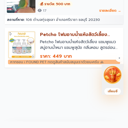
💰 รางวัล: 500 บาท
17
รายละเอียด →
สถานที่หาย:
106 ตำบลทุ่งสุขลา อำเภอศรีราชา ชลบุรี 20230
￼Petcho โฟมอาบน้ำแห้งสัตว์เลี้ยง
แชมพูแมว สบู่อาบน้ําหมา แชมพูสุนัข
￼Petcho โฟมอาบน้ำแห้งสัตว์เลี้ยง แชมพูแมว
สบู่อาบน้ําหมา แชมพูสุนัข กลิ่นหอม สูตรอ่อน
กลิ่นหอม สูตรอ่อนโยน สะอาด ดับกลิ่น
โยน สะอาด ดับกลิ่น 400ml
ราคา: 449 บาท
×
หากชอบ i FOUND PET กดดูสินค้าสนับสนุนเราด้วยนะครับ 🙏
เซียมซี