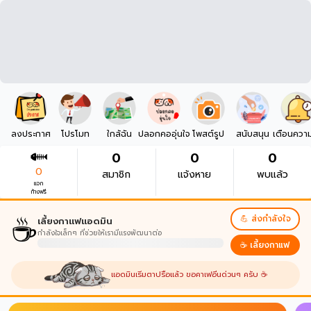
ลงประกาศ
โปรโมท
ใกล้ฉัน
ปลอกคออุ่นใจ
โพสต์รูป
สนับสนุน
เตือนควา
0
0
0
0
สมาชิก
แจ้งหาย
พบแล้ว
แจก
ก้างฟรี
☕
💪 ส่งกำลังใจ
เลี้ยงกาแฟแอดมิน
กำลังใจเล็กๆ ที่ช่วยให้เรามีแรงพัฒนาต่อ
☕ เลี้ยงกาแฟ
แอดมินเริ่มตาปรือแล้ว ขอคาเฟอีนด่วนๆ ครับ ☕