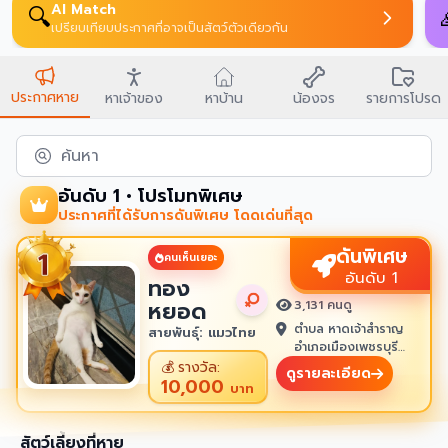
AI Match
🔍
เปรียบเทียบประกาศที่อาจเป็นสัตว์ตัวเดียวกัน
ประกาศหาย
หาเจ้าของ
หาบ้าน
น้องจร
รายการโปรด
ค้นหา
อันดับ 1 • โปรโมทพิเศษ
ประกาศที่ได้รับการดันพิเศษ โดดเด่นที่สุด
ดันพิเศษ
คนเห็นเยอะ
อันดับ 1
ทอง
หยอด
3,131 คนดู
ตำบล หาดเจ้าสำราญ
สายพันธุ์: แมวไทย
อำเภอเมืองเพชรบุรี
เพชรบุรี 76100
💰
รางวัล:
ดูรายละเอียด
10,000
บาท
สัตว์เลี้ยงที่หาย