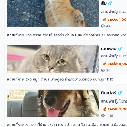
ส้ม
สายพันธุ์:
แมว
💰 รางวัล: 1,0
44
สถานที่หาย:
แถว กรรณาวัฒน์ รีสอร์ท ตำบล ป่าขะ อำเภอบ้านนา นครนายก 261
เฉินหลง
สายพันธุ์:
แมวไ
💰 รางวัล: 5,0
26
สถานที่หาย:
2/6 หมู่4 ตำบล บางคูรัด อำเภอบางบัวทอง นนทบุรี 11110
ทิมเม่อร์
สายพันธุ์:
ไม่ท
💰 รางวัล: 2,0
1,116
สถานที่หาย:
หายจากที่บ้าน 237/1 ถ.ราชบำรุง1 ต.ศิลา อ.เมือง ขอนแก่น น้องลอด