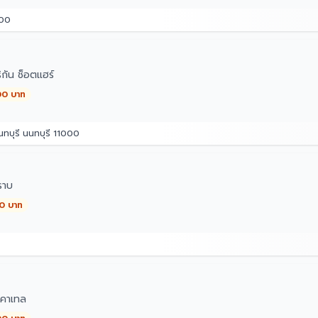
500
กัน ช็อตแฮร์
00 บาท
ทบุรี นนทบุรี 11000
ราบ
00 บาท
คาเทล