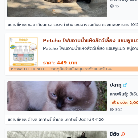
15
สถานที่หาย:
ซอย เทียนทะเล แขวงท่าข้าม เขตบางขุนเทียน กรุงเทพมหานคร 101
￼Petcho โฟมอาบน้ำแห้งสัตว์เลี้ยง แชมพูแมว
￼Petcho โฟมอาบน้ำแห้งสัตว์เลี้ยง แชมพูแมว สบู่อ
ราคา: 449 บาท
หากชอบ i FOUND PET กดดูสินค้าสนับสนุนเราด้วยนะครับ 🙏
ปลาทู
สายพันธุ์:
วิเช
💰 รางวัล: 2,0
302
สถานที่หาย:
ตำบล โคกโพธิ์ อำเภอ โคกโพธิ์ ปัตตานี 94120
มีตัง