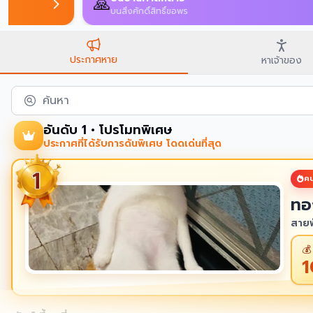
🙏
บนสิ่งศักดิ์สิทธิ์ขอพร
ประกาศหาย
หาเจ้าของ
ค้นหา
อันดับ 1 • โปรโมทพิเศษ
ประกาศที่ได้รับการดันพิเศษ โดดเด่นที่สุด
คน
ทอ
สายพ
💰