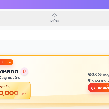
หาบ้าน
เห็นเยอะ
งหยอด
3,065 คนด
ันธุ์: แมวไทย
ตำบล หาดเจ
รางวัล:
ดูรายละเอ
10,000
บาท