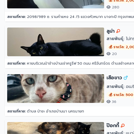
💰 รางวัล: 2,0
280
สถานที่หาย:
2098/989 ซ. รามคำแหง 24 /5 แขวงหัวหมาก บางกะปิ กรุงเทพ
ลูน่า
สายพันธุ์:
ไม่ท
💰 รางวัล: 2,0
20
สถานที่หาย:
หายบริเวณป่าข้างบ้านเช่าครูรีฟ 50 ถนน ศรีจันทร์ดร ตำบลช้างคลา
เสือขาว
สายพันธุ์:
อเมร
💰 รางวัล: 500
36
สถานที่หาย:
ตำบล ป่าขะ อำเภอบ้านนา นครนายก
ป๊อกกี้
สายพันธุ์:
แมว