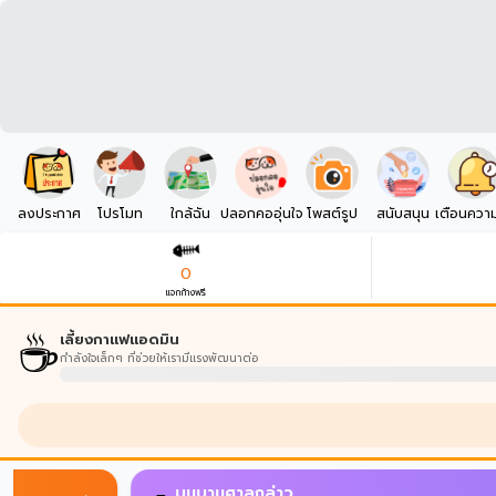
ลงประกาศ
โปรโมท
ใกล้ฉัน
ปลอกคออุ่นใจ
โพสต์รูป
สนับสนุน
เตือนควา
0
แจกก้างฟรี
☕
เลี้ยงกาแฟแอดมิน
กำลังใจเล็กๆ ที่ช่วยให้เรามีแรงพัฒนาต่อ
บนบานศาลกล่าว