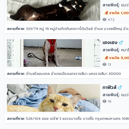
สายพันธุ์:
แมว
💰 รางวัล: 1,0
472
สถานที่หาย:
333/79 หมู่ 19 หมู่บ้านกิตตินครการ์้ด้นวิลล์ ตำบล บางพลีใหญ่ 
เฮงเฮง
สายพันธุ์:
หมาไ
💰 รางวัล: 5,0
13
สถานที่หาย:
ตำบลไชยมงคล อำเภอเมืองนครราชสีมา นครราชสีมา 30000
กาฟิวส์
สายพันธุ์:
แมว
16
สถานที่หาย:
526/104 ซอย รถไฟ 3 แขวงบางซื่อ บางซื่อ กรุงเทพมหานคร 10