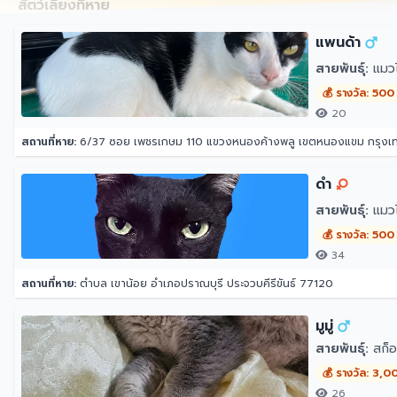
สัตว์เลี้ยงที่หาย
แพนด้า
สายพันธุ์:
แมว
💰 รางวัล: 500
20
สถานที่หาย:
6/37 ซอย เพชรเกษม 110 แขวงหนองค้างพลู เขตหนองแขม กรุง
ดำ
สายพันธุ์:
แมว
💰 รางวัล: 500
34
สถานที่หาย:
ตำบล เขาน้อย อำเภอปราณบุรี ประจวบคีรีขันธ์ 77120
มูมู่
สายพันธุ์:
สก็อ
💰 รางวัล: 3,0
26