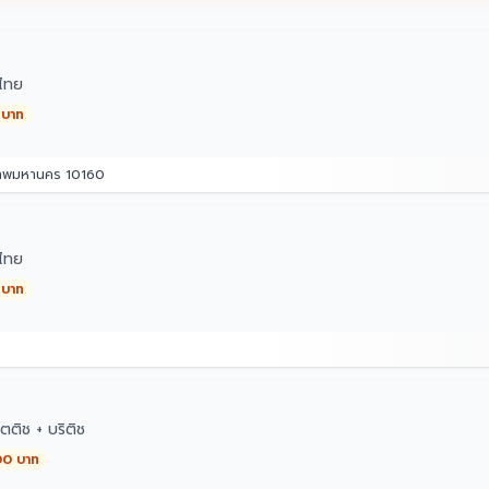
ไทย
 บาท
เทพมหานคร 10160
ไทย
 บาท
ตติช + บริติช
00 บาท