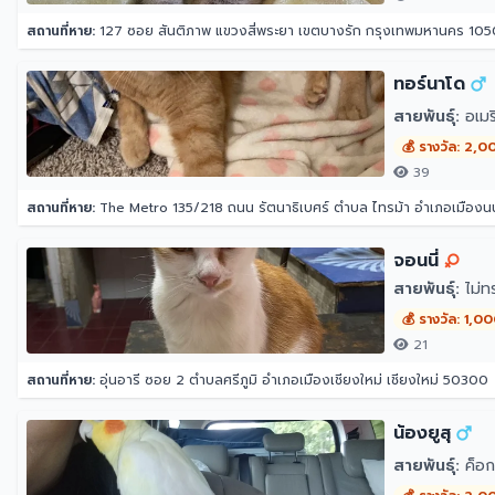
สถานที่หาย:
127 ซอย สันติภาพ แขวงสี่พระยา เขตบางรัก กรุงเทพมหานคร 10
ทอร์นาโด
สายพันธุ์:
อเมริ
💰 รางวัล: 2,0
39
สถานที่หาย:
The Metro 135/218 ถนน รัตนาธิเบศร์ ตำบล ไทรม้า อำเภอเมืองนน
จอนนี่
สายพันธุ์:
ไม่ท
💰 รางวัล: 1,0
21
สถานที่หาย:
อุ่นอารี ซอย 2 ตำบลศรีภูมิ อำเภอเมืองเชียงใหม่ เชียงใหม่ 50300
น้องยูสุ
สายพันธุ์:
ค็อก