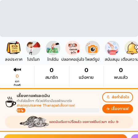
ลงประกาศ
โปรโมท
ใกล้ฉัน
ปลอกคออุ่นใจ
โพสต์รูป
สนับสนุน
เตือนควา
0
0
0
0
สมาชิก
แจ้งหาย
พบแล้ว
แจก
ก้างฟรี
☕
เลี้ยงกาแฟแอดมิน
💪 ส่งกำลังใจ
กำลังใจเล็กๆ ที่ช่วยให้เรามีแรงพัฒนาต่อ
ล่าสุดคุณIsaree Thanapatเลี้ยงกาแฟ
☕ เลี้ยงกาแฟ
10%
แอดมินเริ่มตาปรือแล้ว ขอคาเฟอีนด่วนๆ ครับ ☕