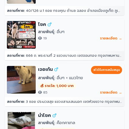
สถานที่หาย:
40/126 ม.1 ซอย ทรงคุณ ตำบล ฉลอง อำเภอเมืองภูเก็ต ภูเก็ต 83000
โชค
สายพันธุ์:
อื่นๆ
19
รายละเอียด →
สถานที่หาย:
666 ถ. พระรามที่ 2 แขวงบางมด เขตจอมทอง กรุงเทพมหานคร 10150
เจอเก้น
ได้รับการสนับสนุน
สายพันธุ์:
อื่นๆ + แมวไทย
💰 รางวัล: 1,000 บาท
85
รายละเอียด →
สถานที่หาย:
3 ซอย ประมวลสุข แขวงสามเสนนอก เขตห้วยขวาง กรุงเทพมหานคร 10320
นำโชค
สายพันธุ์:
ค็อกคาเทล