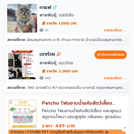
กาแฟ
สายพันธุ์:
เปอร์เซีย
💰 รางวัล: 1,000 บาท
31
รายละเอียด →
สถานที่หาย:
นิคมสมุทรสาคร ซ.15 ตำบล ท่าทราย อำเภอเมืองสมุทรสาคร สมุทรสาคร 74000
เฉาก๋วย
ได้รับการสนับสนุน
สายพันธุ์:
แมวไทย
💰 รางวัล: 2,000 บาท
145
รายละเอียด →
สถานที่หาย:
780 ลาดพร้าว 87 แขวงคลองจั่น บางกะปิ กรุงเทพมหานคร 10240
￼Petcho โฟมอาบน้ำแห้งสัตว์เลี้ยง
แชมพูแมว สบู่อาบน้ําหมา แชมพูสุนัข
￼Petcho โฟมอาบน้ำแห้งสัตว์เลี้ยง แชมพูแมว
สบู่อาบน้ําหมา แชมพูสุนัข กลิ่นหอม สูตรอ่อน
กลิ่นหอม สูตรอ่อนโยน สะอาด ดับกลิ่น
โยน สะอาด ดับกลิ่น 400ml
ราคา: 449 บาท
×
หากชอบ i FOUND PET กดดูสินค้าสนับสนุนเราด้วยนะครับ 🙏