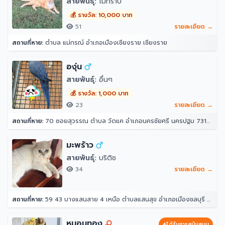
สายพันธุ์:
ไม่ทราบ
💰 รางวัล: 10,000 บาท
51
รายละเอียด →
สถานที่หาย:
ตำบล แม่กรณ์ อำเภอเมืองเชียงราย เชียงราย
องุ่น
สายพันธุ์:
อื่นๆ
💰 รางวัล: 1,000 บาท
23
รายละเอียด →
สถานที่หาย:
70 ซอยสุวรรณ ตำบล วัดแค อำเภอนครชัยศรี นครปฐม 73120
มะพร้าว
สายพันธุ์:
บริติช
34
รายละเอียด →
สถานที่หาย:
59 43 บางแสนสาย 4 เหนือ ตำบลแสนสุข อำเภอเมืองชลบุรี ชลบุรี 20130
หมอนทอง
ได้รับการสนับสนุน