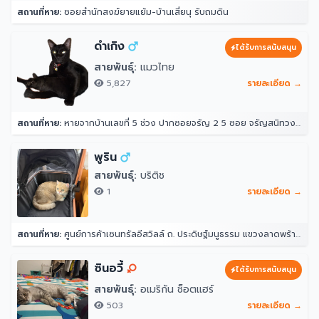
สถานที่หาย:
ซอยสำนักสงฆ์ยายแย้ม-บ้านเสี่ยนุ รับถมดิน
ดำเกิง
ได้รับการสนับสนุน
สายพันธุ์:
แมวไทย
5,827
รายละเอียด →
สถานที่หาย:
หายจากบ้านเลขที่ 5 ช่วง ปากซอยจรัญ 2 5 ซอย จรัญสนิทวงศ์ 2 แขวงวัดท่าพระ เขตบางกอกใหญ่ กรุงเทพมหานคร 10600 ประเทศไทย
พูริน
สายพันธุ์:
บริติช
1
รายละเอียด →
สถานที่หาย:
ศูนย์การค้าเซนทรัลอีสวิลล์ ถ. ประดิษฐ์มนูธรรม แขวงลาดพร้าว ลาดพร้าว กรุงเทพมหานคร 10230
ซินอวี้
ได้รับการสนับสนุน
สายพันธุ์:
อเมริกัน ช็อตแฮร์
503
รายละเอียด →