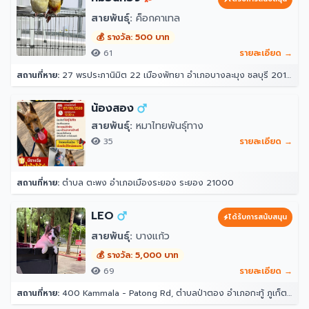
สายพันธุ์:
ค็อกคาเทล
💰 รางวัล: 500 บาท
61
รายละเอียด →
สถานที่หาย:
27 พรประภานิมิต 22 เมืองพัทยา อำเภอบางละมุง ชลบุรี 20150
น้องสอง
สายพันธุ์:
หมาไทยพันธุ์ทาง
35
รายละเอียด →
สถานที่หาย:
ตำบล ตะพง อำเภอเมืองระยอง ระยอง 21000
LEO
ได้รับการสนับสนุน
สายพันธุ์:
บางแก้ว
💰 รางวัล: 5,000 บาท
69
รายละเอียด →
สถานที่หาย:
400 Kammala - Patong Rd, ตำบลป่าตอง อำเภอกะทู้ ภูเก็ต 83150 โรงแรมอินโดจีนรีสอร์ท - ตาลิมารีสอร์ท