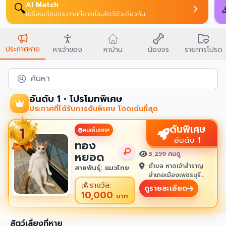
AI Match
🔍
เปรียบเทียบประกาศที่อาจเป็นสัตว์ตัวเดียวกัน
ประกาศหาย
หาเจ้าของ
หาบ้าน
น้องจร
รายการโปรด
ค้นหา
อันดับ 1 • โปรโมทพิเศษ
ประกาศที่ได้รับการดันพิเศษ โดดเด่นที่สุด
ดันพิเศษ
คนเห็นเยอะ
อันดับ 1
ทอง
หยอด
3,259 คนดู
ตำบล หาดเจ้าสำราญ
สายพันธุ์: แมวไทย
อำเภอเมืองเพชรบุรี
เพชรบุรี 76100
💰
รางวัล:
ดูรายละเอียด
10,000
บาท
สัตว์เลี้ยงที่หาย