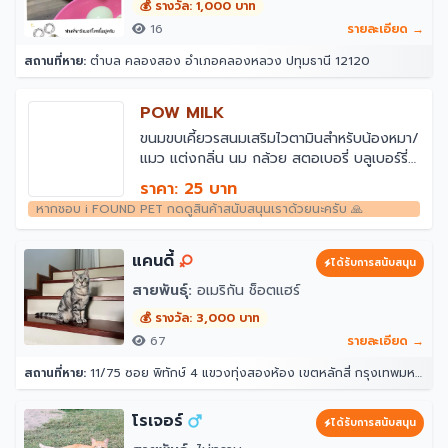
💰 รางวัล: 1,000 บาท
16
รายละเอียด →
สถานที่หาย:
ตำบล คลองสอง อำเภอคลองหลวง ปทุมธานี 12120
POW MILK
ขนมขบเคี้ยวรสนมเสริมไวตามินสำหรับน้องหมา/
แมว แต่งกลิ่น นม กล้วย สตอเบอรี่ บลูเบอร์รี่
ผลไม้รวม ตับ และปลาแซลมอน
ราคา: 25 บาท
หากชอบ i FOUND PET กดดูสินค้าสนับสนุนเราด้วยนะครับ 🙏
แคนดี้
ได้รับการสนับสนุน
สายพันธุ์:
อเมริกัน ช็อตแฮร์
💰 รางวัล: 3,000 บาท
67
รายละเอียด →
สถานที่หาย:
11/75 ซอย พิทักษ์ 4 แขวงทุ่งสองห้อง เขตหลักสี่ กรุงเทพมหานคร 10210
โรเจอร์
ได้รับการสนับสนุน