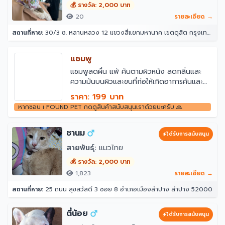
💰 รางวัล: 2,000 บาท
20
รายละเอียด →
สถานที่หาย:
30/3 ซ. หลานหลวง 12 แขวงสี่แยกมหานาค เขตดุสิต กรุงเทพมหานคร 10300
แชมพู
แชมพูลดผื่น แพ้ คันตามผิวหนัง ลดกลิ่นและ
ความมันบนผิวและขนที่ก่อให้เกิดอาการคันและ
กลิ่นไม่พึงประสงค์ใช้สารสกัดจากธรรมชาติ ไม่มี
ราคา: 199 บาท
พาราเบน
หากชอบ i FOUND PET กดดูสินค้าสนับสนุนเราด้วยนะครับ 🙏
ชานม
ได้รับการสนับสนุน
สายพันธุ์:
แมวไทย
💰 รางวัล: 2,000 บาท
1,823
รายละเอียด →
สถานที่หาย:
25 ถนน สุขสวัสดิ์ 3 ซอย 8 อำเภอเมืองลำปาง ลำปาง 52000
ตี๋น้อย
ได้รับการสนับสนุน