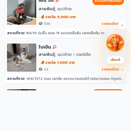
เอน จัง
ได้รับการสนับสนุน
สายพันธุ์:
แมวไทย
💰 รางวัล: 5,000 บาท
536
รายละเอียด →
×
สถานที่หาย:
84/10 ร่มรื่น ซอย 15 แขวงตลิ่งชัน เขตตลิ่งชัน กรุงเทพมหานคร 10170
ใบเงิน
สายพันธุ์:
แมวไทย + เปอร์เซีย
เซียมซี
💰 รางวัล: 1,000 บาท
22
รายละเอียด →
สถานที่หาย:
104/1372 ถนน เอกชัย แขวงบางบอนใต้ เขตบางบอน กรุงเทพมหานคร 10150
Jasper (แจ๊สเปอร์)
ได้รับการสนับสนุน
สายพันธุ์:
แร็กดอลล์
💰 รางวัล: 2,500 บาท
201
รายละเอียด →
สถานที่หาย:
1629 ซ. ศรีวรา 7 แขวงพลับพลา เขตวังทองหลาง กรุงเทพมหานคร 10312