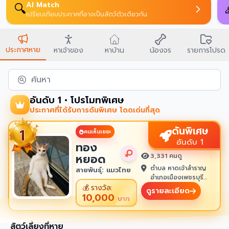
AI Match
🔍
เปรียบเทียบประกาศที่อาจเป็นสัตว์ตัวเดียวกัน
ประกาศหาย
หาเจ้าของ
หาบ้าน
น้องจร
รายการโปรด
ค้นหา
อันดับ 1 • โปรโมทพิเศษ
ประกาศที่ได้รับการดันพิเศษ โดดเด่นที่สุด
ดันพิเศษ
คนเห็นเยอะ
อันดับ 1
ทอง
หยอด
3,331 คนดู
ตำบล หาดเจ้าสำราญ
สายพันธุ์: แมวไทย
อำเภอเมืองเพชรบุรี
เพชรบุรี 76100
💰
รางวัล:
ดูรายละเอียด
10,000
บาท
สัตว์เลี้ยงที่หาย