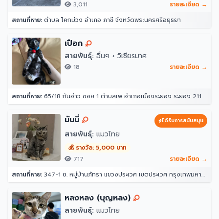
3,011
รายละเอียด →
สถานที่หาย:
ตำบล โคกม่วง อำเภอ ภาชี จังหวัดพระนครศรีอยุธยา
เปือก
สายพันธุ์:
อื่นๆ + วิเชียรมาศ
18
รายละเอียด →
สถานที่หาย:
65/18 ก้นอ่าว ซอย 1 ตำบลเพ อำเภอเมืองระยอง ระยอง 21160
มันนี่
ได้รับการสนับสนุน
สายพันธุ์:
แมวไทย
💰 รางวัล: 5,000 บาท
717
รายละเอียด →
สถานที่หาย:
347-1 ซ. หมู่บ้านภัทรา แขวงประเวศ เขตประเวศ กรุงเทพมหานคร 10250
หลงหลง (บุญหลง)
สายพันธุ์:
แมวไทย