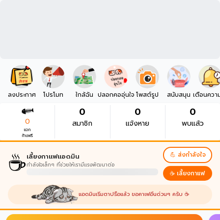
ลงประกาศ
โปรโมท
ใกล้ฉัน
ปลอกคออุ่นใจ
โพสต์รูป
สนับสนุน
เตือนควา
0
0
0
0
สมาชิก
แจ้งหาย
พบแล้ว
แจก
ก้างฟรี
☕
💪 ส่งกำลังใจ
เลี้ยงกาแฟแอดมิน
กำลังใจเล็กๆ ที่ช่วยให้เรามีแรงพัฒนาต่อ
☕ เลี้ยงกาแฟ
แอดมินเริ่มตาปรือแล้ว ขอคาเฟอีนด่วนๆ ครับ ☕