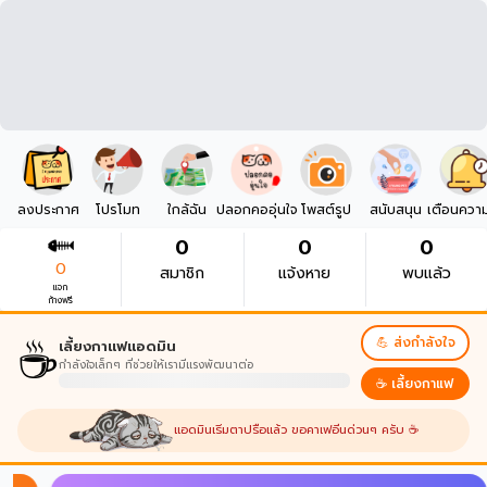
ลงประกาศ
โปรโมท
ใกล้ฉัน
ปลอกคออุ่นใจ
โพสต์รูป
สนับสนุน
เตือนควา
0
0
0
0
สมาชิก
แจ้งหาย
พบแล้ว
แจก
ก้างฟรี
☕
💪 ส่งกำลังใจ
เลี้ยงกาแฟแอดมิน
กำลังใจเล็กๆ ที่ช่วยให้เรามีแรงพัฒนาต่อ
☕ เลี้ยงกาแฟ
แอดมินเริ่มตาปรือแล้ว ขอคาเฟอีนด่วนๆ ครับ ☕