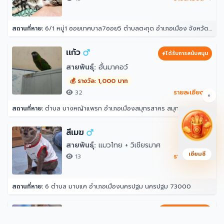
สถานที่หาย:
6/1 หมู่1 ซอยเทศบาล7ซอย5 ตำบลตะกุด อำเภอเมือง จังหวัดสระบุรี
เเก้ว
ได้รับการสนับสนุน
สายพันธุ์:
ฮั้นมาคอว์
💰 รางวัล: 1,000 บาท
32
รายละเอียด →
×
สถานที่หาย:
ตำบล บางหญ้าแพรก อำเภอเมืองสมุทรสาคร สมุทรสาคร 74000
สีเมฆ
สายพันธุ์:
แมวไทย + วิเชียรมาศ
เซียมซี
13
รายละเอียด →
สถานที่หาย:
6 ตำบล มาบแค อำเภอเมืองนครปฐม นครปฐม 73000
ซานฟราน
ได้รับการสนับสนุน