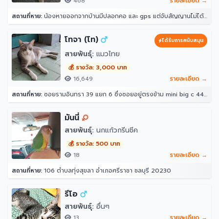
468
รายละเอียด →
สถานที่หาย:
น้องหายออกจากบ้านมีปลอกคอ และ gps แต่จับสัญญานไม่ได้ จุดที่น้องหายล่าสุดคือ หลังบ้าน204 ราณี 7 แขวงคันนายาว เขตคันนายาว กรุงเทพมหานคร 10230
โทจา (โท)
ได้รับการสนับสนุน
สายพันธุ์:
แมวไทย
💰 รางวัล: 3,000 บาท
16,649
รายละเอียด →
สถานที่หาย:
ซอยรามอินทรา 39 แยก 6 ซึ่งซอยอยู่ตรงข้าม mini big c 44/10 ซอย รามอินทรา 39 แยก 6 แขวงอนุสาวรีย์ เขตบางเขน กรุงเทพมหานคร 10220 ประเทศไทย
มันนี่
สายพันธุ์:
นกแก้วกรีนชีค
💰 รางวัล: 500 บาท
18
รายละเอียด →
สถานที่หาย:
106 ตำบลทุ่งสุขลา อำเภอศรีราชา ชลบุรี 20230
รีโอ
สายพันธุ์:
อื่นๆ
13
รายละเอียด →