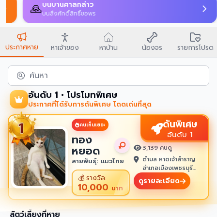
บนบานศาลกล่าว
🙏
บนสิ่งศักดิ์สิทธิ์ขอพร
ประกาศหาย
หาเจ้าของ
หาบ้าน
น้องจร
รายการโปรด
ค้นหา
อันดับ 1 • โปรโมทพิเศษ
ประกาศที่ได้รับการดันพิเศษ โดดเด่นที่สุด
ดันพิเศษ
คนเห็นเยอะ
อันดับ 1
ทอง
หยอด
3,139 คนดู
ตำบล หาดเจ้าสำราญ
สายพันธุ์: แมวไทย
อำเภอเมืองเพชรบุรี
เพชรบุรี 76100
💰
รางวัล:
ดูรายละเอียด
10,000
บาท
สัตว์เลี้ยงที่หาย