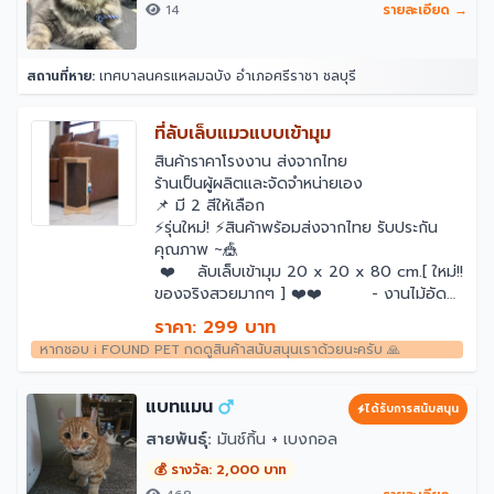
14
รายละเอียด →
สถานที่หาย:
เทศบาลนครแหลมฉบัง อำเภอศรีราชา ชลบุรี
ที่ลับเล็บแมวแบบเข้ามุม
สินค้าราคาโรงงาน ส่งจากไทย
ร้านเป็นผู้ผลิตและจัดจำหน่ายเอง
📌 มี 2 สีให้เลือก
⚡️รุ่นใหม่! ⚡️สินค้าพร้อมส่งจากไทย รับประกัน
คุณภาพ ~🎪
❤️ ลับเล็บเข้ามุม 20 x 20 x 80 cm.[ ใหม่!!
ของจริงสวยมากๆ ] ❤️❤️ - งานไม้อัด
ยาง มีพรมติดด้านข้าง - แข็งแรง
ราคา: 299 บาท
ทนทาน - น้ำหนักเบา -วางเข้ามุม
หากชอบ i FOUND PET กดดูสินค้าสนับสนุนเราด้วยนะครับ 🙏
กับเตียงหรือเสาบ้าน
แบทแมน
ได้รับการสนับสนุน
สายพันธุ์:
มันช์กิ้น + เบงกอล
💰 รางวัล: 2,000 บาท