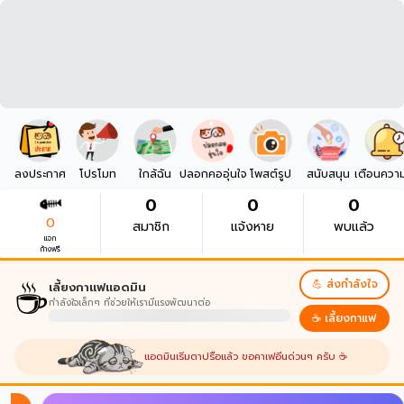
ลงประกาศ
โปรโมท
ใกล้ฉัน
ปลอกคออุ่นใจ
โพสต์รูป
สนับสนุน
เตือนควา
0
0
0
0
สมาชิก
แจ้งหาย
พบแล้ว
แจก
ก้างฟรี
☕
💪 ส่งกำลังใจ
เลี้ยงกาแฟแอดมิน
กำลังใจเล็กๆ ที่ช่วยให้เรามีแรงพัฒนาต่อ
☕ เลี้ยงกาแฟ
แอดมินเริ่มตาปรือแล้ว ขอคาเฟอีนด่วนๆ ครับ ☕