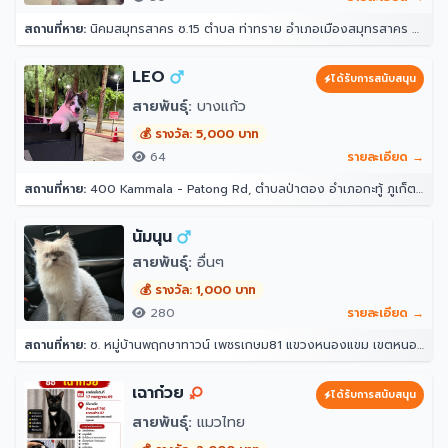
สถานที่หาย:
นิคมสมุทรสาคร ซ.15 ตำบล ท่าทราย อำเภอเมืองสมุทรสาคร สมุทรสาคร 74000
LEO
ได้รับการสนับสนุน
สายพันธุ์:
บางแก้ว
💰 รางวัล: 5,000 บาท
64
รายละเอียด →
สถานที่หาย:
400 Kammala - Patong Rd, ตำบลป่าตอง อำเภอกะทู้ ภูเก็ต 83150 โรงแรมอินโดจีนรีสอร์ท - ตาลิมารีสอร์ท
นัมนุน
สายพันธุ์:
อื่นๆ
💰 รางวัล: 1,000 บาท
280
รายละเอียด →
สถานที่หาย:
ซ. หมู่บ้านพฤกษาทาวน์ เพชรเกษม81 แขวงหนองแขม เขตหนองแขม กรุงเทพมหานคร 10160
เฉาก๋วย
ได้รับการสนับสนุน
สายพันธุ์:
แมวไทย