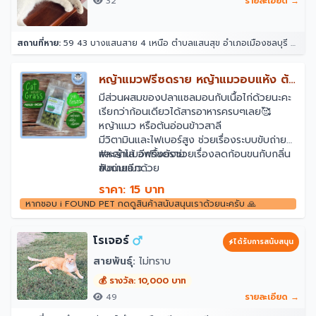
32
รายละเอียด →
สถานที่หาย:
59 43 บางแสนสาย 4 เหนือ ตำบลแสนสุข อำเภอเมืองชลบุรี ชลบุรี 20130
หญ้าแมวฟรีซดราย หญ้าแมวอบแห้ง ต้น
อ่อนข้าวสาลี
มีส่วนผสมของปลาแซลมอนกับเนื้อไก่ด้วยนะคะ
เรียกว่าก้อนเดียวได้สารอาหารครบๆเลย🥰
หญ้าแมว หรือต้นอ่อนข้าวสาลี
มีวิตามินและไฟเบอร์สูง ช่วยเรื่องระบบขับถ่าย
และลำไส้ อีกทั้งยังช่วยเรื่องลดก้อนขนกับกลิ่น
#หญ้าแมวฟรีซดราย
ขับถ่ายอีกด้วย
#ขนมแมว
#ขนมฟรีซดราย
ราคา: 15 บาท
#หญ้าแมว
หากชอบ i FOUND PET กดดูสินค้าสนับสนุนเราด้วยนะครับ 🙏
#ขนมสัตว์เลี้ยง
โรเจอร์
ได้รับการสนับสนุน
สายพันธุ์:
ไม่ทราบ
💰 รางวัล: 10,000 บาท
49
รายละเอียด →