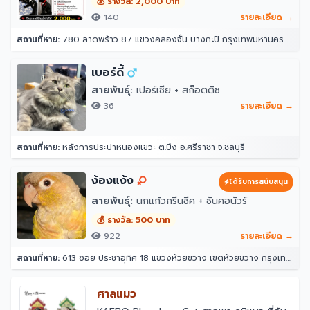
💰 รางวัล: 2,000 บาท
140
รายละเอียด →
สถานที่หาย:
780 ลาดพร้าว 87 แขวงคลองจั่น บางกะปิ กรุงเทพมหานคร 10240
เบอร์ดี้
สายพันธุ์:
เปอร์เซีย + สก็อตติช
36
รายละเอียด →
สถานที่หาย:
หลังการประปาหนองแขวะ ต.บึง อ.ศรีราชา จ.ชลบุรี
ง้องแง้ง
ได้รับการสนับสนุน
สายพันธุ์:
นกแก้วกรีนชีค + ซันคอนัวร์
💰 รางวัล: 500 บาท
922
รายละเอียด →
สถานที่หาย:
613 ซอย ประชาอุทิศ 18 แขวงห้วยขวาง เขตห้วยขวาง กรุงเทพมหานคร 10310
ศาลแมว