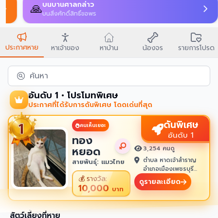
บนบานศาลกล่าว
🙏
บนสิ่งศักดิ์สิทธิ์ขอพร
ประกาศหาย
หาเจ้าของ
หาบ้าน
น้องจร
รายการโปรด
ค้นหา
อันดับ 1 • โปรโมทพิเศษ
ประกาศที่ได้รับการดันพิเศษ โดดเด่นที่สุด
ดันพิเศษ
คนเห็นเยอะ
อันดับ 1
ทอง
หยอด
3,254 คนดู
ตำบล หาดเจ้าสำราญ
สายพันธุ์: แมวไทย
อำเภอเมืองเพชรบุรี
เพชรบุรี 76100
💰
รางวัล:
ดูรายละเอียด
10,000
บาท
สัตว์เลี้ยงที่หาย