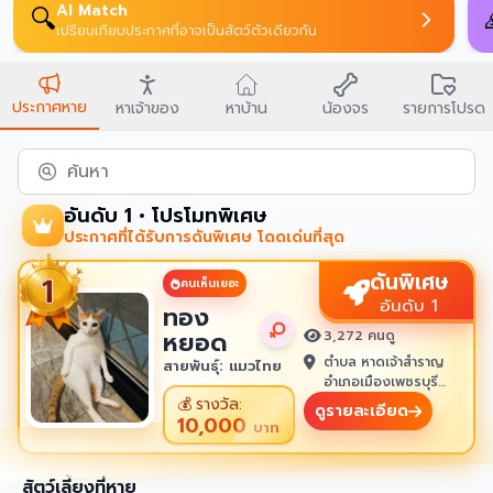
AI Match
🔍
เปรียบเทียบประกาศที่อาจเป็นสัตว์ตัวเดียวกัน
ประกาศหาย
หาเจ้าของ
หาบ้าน
น้องจร
รายการโปรด
ค้นหา
อันดับ 1 • โปรโมทพิเศษ
ประกาศที่ได้รับการดันพิเศษ โดดเด่นที่สุด
ดันพิเศษ
คนเห็นเยอะ
อันดับ 1
ทอง
หยอด
3,272 คนดู
ตำบล หาดเจ้าสำราญ
สายพันธุ์: แมวไทย
อำเภอเมืองเพชรบุรี
เพชรบุรี 76100
💰
รางวัล:
ดูรายละเอียด
10,000
บาท
สัตว์เลี้ยงที่หาย