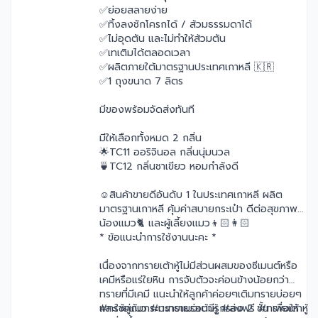
✅ย่อยสลายง่าย
✅ทิ้งลงชักโครกได้ / ส้วมธรรมดาได้
✅ไม่อุดตัน และไม่ทำให้ส้วมตัน
✅เทเติมได้ตลอดเวลา
✅ผลิตภายใต้มาตรฐานประเทศเกาหลี 🇰🇷
✅1 ถุงขนาด 7 ลิตร
มีของพร้อมจัดส่งทันที
มีให้เลือกทั้งหมด 2 กลิ่น
🌟TC11 ออริจินอล กลิ่นนุ่มนวล
🍵TC12 กลิ่นชาเขียว หอมกำลังดี
☺️สินค้าขายดีอันดับ 1 ในประเทศเกาหลี ผลิต
มาตรฐานเกาหลี คุ้มค่าสบายกระเป๋า ดีต่อสุขภาพ
น้องแมว🐈 และผู้เลี้ยงแมว👦🏻👩🏻
* ข้อแนะนำการใช้งานนะคะ *
เนื่องจากทรายเต้าหู้ไม่มีส่วนผสมของซีเมนต์หรือ
เคมีหรือแร่ใยหิน การจับตัวจะค่อนข้างน้อยกว่า
ทรายที่มีเคมี แนะนำให้ลูกค้าค่อยๆเติมทรายบ่อยๆ
และใช้คู่กับกระบะทรายร่อนมีรูกรอง 2 ชั้น เพื่อให้
#ทรายแมว #ทรายแมวเต้าหู้ #ส่งฟรี #ทรายเต้าหู้