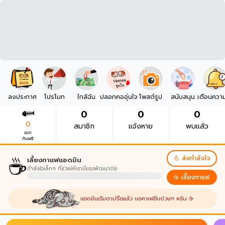
ลงประกาศ
โปรโมท
ใกล้ฉัน
ปลอกคออุ่นใจ
โพสต์รูป
สนับสนุน
เตือนควา
0
0
0
0
สมาชิก
แจ้งหาย
พบแล้ว
แจก
ก้างฟรี
☕
💪 ส่งกำลังใจ
เลี้ยงกาแฟแอดมิน
กำลังใจเล็กๆ ที่ช่วยให้เรามีแรงพัฒนาต่อ
☕ เลี้ยงกาแฟ
แอดมินเริ่มตาปรือแล้ว ขอคาเฟอีนด่วนๆ ครับ ☕