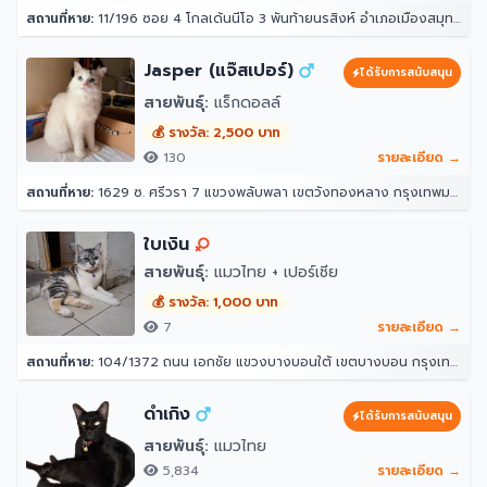
สถานที่หาย:
11/196 ซอย 4 โกลเด้นนีโอ 3 พันท้ายนรสิงห์ อำเภอเมืองสมุทรสาคร สมุทรสาคร 74000
Jasper (แจ๊สเปอร์)
ได้รับการสนับสนุน
สายพันธุ์:
แร็กดอลล์
💰 รางวัล: 2,500 บาท
130
รายละเอียด →
สถานที่หาย:
1629 ซ. ศรีวรา 7 แขวงพลับพลา เขตวังทองหลาง กรุงเทพมหานคร 10312
ใบเงิน
สายพันธุ์:
แมวไทย + เปอร์เซีย
💰 รางวัล: 1,000 บาท
7
รายละเอียด →
สถานที่หาย:
104/1372 ถนน เอกชัย แขวงบางบอนใต้ เขตบางบอน กรุงเทพมหานคร 10150
ดำเกิง
ได้รับการสนับสนุน
สายพันธุ์:
แมวไทย
5,834
รายละเอียด →