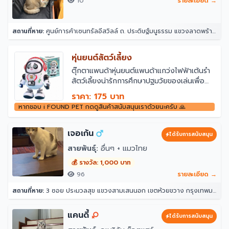
10
รายละเอียด →
สถานที่หาย:
ศูนย์การค้าเซนทรัลอีสวิลล์ ถ. ประดิษฐ์มนูธรรม แขวงลาดพร้าว ลาดพร้าว กรุงเทพมหานคร 10230
หุ่นยนต์สัตว์เลี้ยง
ตุ๊กตาแพนด้าหุ่นยนต์แพนด้าแกว่งไฟฟ้าเต้นรำ
สัตว์เลี้ยงน่ารักการศึกษาปฐมวัยของเล่นเพื่อ
การศึกษาสำหรับเด็ก
ราคา: 175 บาท
ขนาดสินค้า 16*11.5*18.6 cm
หากชอบ i FOUND PET กดดูสินค้าสนับสนุนเราด้วยนะครับ 🙏
ผลิตจากวัสดุ ABS
ใช้ถ่าน AA 3 ก้อน(ไม่มีแถมนะคะ)
***เงื่อนไขการแก้ไขปัญหา****
เจอเก้น
ได้รับการสนับสนุน
ทางร้านเช็คและทดสอบก่อนจัดส่งทุกชิ้น ซึ่งถ้า
สายพันธุ์:
อื่นๆ + แมวไทย
เสียจากการขนส่งไม่ได้เกินจากการเล่นของลูกค้า
ทักแชตพร้อมถ่ายรูปมาให้ทางร้านเรายินดีช่วย
💰 รางวัล: 1,000 บาท
แก้ปัญหาให้ค่ะ
96
รายละเอียด →
สถานที่หาย:
3 ซอย ประมวลสุข แขวงสามเสนนอก เขตห้วยขวาง กรุงเทพมหานคร 10320
แคนดี้
ได้รับการสนับสนุน