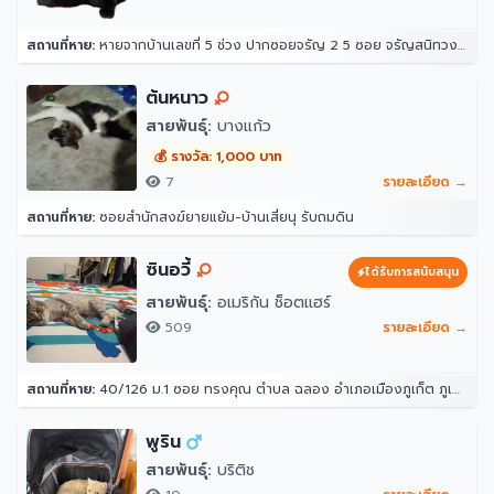
สถานที่หาย:
หายจากบ้านเลขที่ 5 ช่วง ปากซอยจรัญ 2 5 ซอย จรัญสนิทวงศ์ 2 แขวงวัดท่าพระ เขตบางกอกใหญ่ กรุงเทพมหานคร 10600 ประเทศไทย
ต้นหนาว
สายพันธุ์:
บางแก้ว
💰 รางวัล: 1,000 บาท
7
รายละเอียด →
สถานที่หาย:
ซอยสำนักสงฆ์ยายแย้ม-บ้านเสี่ยนุ รับถมดิน
ซินอวี้
ได้รับการสนับสนุน
สายพันธุ์:
อเมริกัน ช็อตแฮร์
509
รายละเอียด →
สถานที่หาย:
40/126 ม.1 ซอย ทรงคุณ ตำบล ฉลอง อำเภอเมืองภูเก็ต ภูเก็ต 83000
พูริน
สายพันธุ์:
บริติช