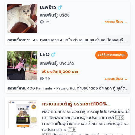
มะพร้าว
สายพันธุ์:
บริติช
35
รายละเอียด →
สถานที่หาย:
59 43 บางแสนสาย 4 เหนือ ตำบลแสนสุข อำเภอเมืองชลบุรี ชลบุรี 20130
LEO
ได้รับการสนับสนุน
สายพันธุ์:
บางแก้ว
💰 รางวัล: 5,000 บาท
79
รายละเอียด →
สถานที่หาย:
400 Kammala - Patong Rd, ตำบลป่าตอง อำเภอกะทู้ ภูเก็ต 83150 โรงแรมอินโดจีนรีสอร์ท - ตาลิมารีสอร์ท
ทรายแมวเต้าหู้ ธรรมชาติ100%
TOFUTOFU Premium เกรดซุปเปอร์
ผลิตภัณฑ์ทรายแมวเต้าหู้ เกรดซุปเปอร์พรีเมียม นำ
เข้า 💯ผลิตภายใต้มาตรฐานประเทศเกาหลี 🇰🇷
พรีเมียม
ทางร้านเป็นผู้นำเข้าและจัดจำหน่ายแต่เพียงผู้เดียว
ในประเทศไทย 🇹🇭