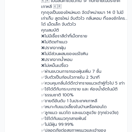
🇰🇷 เป็นสินค้าเดียวกัน 💯 กับที่ขายในประเทศ
เกาหลี 🇰🇷
ทุกถุงเป็นของใหม่หมด จัดจำหน่ายมา 14 ปี ไม่มี
เก่าเก็บ สูตรใหม่ จับตัวไว กลิ่นหอม ทิ้งลงชักโครก
ได้ เม็ดเล็ก จับตัวไว
คุณสมบัติ
❌ไม่มีเชื้อราสีดำที่เม็ดทราย
❌ไม่ติดเท้าแมว
❌ปราศจากฝุ่น
❌ไม่มีส่วนผสมของแร่ใยหิน
❌ปราศจากน้ำหอม
❌ไม่เหม็นเปรี้ยว
✅ผ่านขบวนการกรองฝุ่นเพิ่ม 7 ชั้น
✅จับตัวเป็นก้อนไวภายใน 2 วินาที
✅ควบคุมกลิ่นได้ดีกว่าทรายแมวเต้าหู้ทั่วไป 5 เท่า
✅ใช้ได้ดีกับกระบะทราย และ ห้องน้ำอัตโนมัติ
✅ธรรมชาติ 100%
✅ขายดีอันดับ 1 ในประเทศเกาหลี
✅เหมาะกับแมวเลี้ยงในบ้านหรือคอนโด
✅ลูกแมว แมวโต และแมวสูงวัย (ทุกช่วงวัย)
✅ใช้ได้กับแมวทุกสายพันธ์
✅ไม่มีฝุ่น 99.99%
✅ปลอดภัยต่อสุขภาพแมวและเจ้าของ