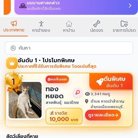
บนบานศาลกล่าว
🙏
บนสิ่งศักดิ์สิทธิ์ขอพร
ประกาศหาย
หาเจ้าของ
หาบ้าน
น้องจร
รายการโปรด
ค้นหา
อันดับ 1 • โปรโมทพิเศษ
ประกาศที่ได้รับการดันพิเศษ โดดเด่นที่สุด
ดันพิเศษ
คนเห็นเยอะ
อันดับ 1
ทอง
หยอด
3,341 คนดู
ตำบล หาดเจ้าสำราญ
สายพันธุ์: แมวไทย
อำเภอเมืองเพชรบุรี
เพชรบุรี 76100
💰
รางวัล:
ดูรายละเอียด
10,000
บาท
สัตว์เลี้ยงที่หาย