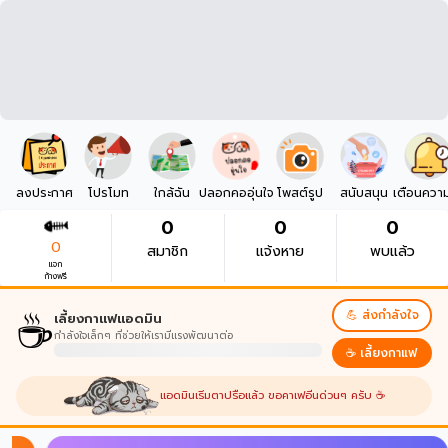
ลงประกาศ
โปรโมท
ใกล้ฉัน
ปลอกคออุ่นใจ
โพสต์รูป
สนับสนุน
เตือนควา
0
0
0
0
สมาชิก
แจ้งหาย
พบแล้ว
แจก
ก้างฟรี
☕
💪 ส่งกำลังใจ
เลี้ยงกาแฟแอดมิน
กำลังใจเล็กๆ ที่ช่วยให้เรามีแรงพัฒนาต่อ
☕ เลี้ยงกาแฟ
แอดมินเริ่มตาปรือแล้ว ขอคาเฟอีนด่วนๆ ครับ ☕