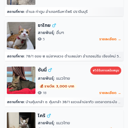
สถานที่หาย:
ตำบล ท่าตูม อำเภอศรีมหาโพธิ ปราจีนบุรี
ชาไทย
สายพันธุ์:
อื่นๆ
5
รายละเอียด →
สถานที่หาย:
78/1 ซอย ๒ แม่สาหลวง ตำบลแม่สา อำเภอแม่ริม เชียงใหม่ 50180 บริเวณ ลานหญ้า หลังหอ
ซันนี่
ได้รับการสนับสนุน
สายพันธุ์:
แมวไทย
💰 รางวัล: 3,000 บาท
18
รายละเอียด →
สถานที่หาย:
บ้านคุ้มเกล้า ซ. คุ้มเกล้า 38/1 แขวงลำปลาทิว เขตลาดกระบัง กรุงเทพมหานคร 10520
โคริ
สายพันธุ์:
แมวไทย