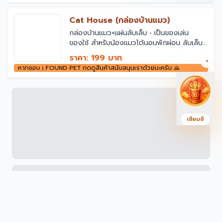
Cat House (กล่องบ้านแมว)
กล่องบ้านแมว+แผ่นลับเล็บ • เป็นของเล่น
ของใช้ สำหรับน้องแมวได้นอนพักผ่อน ลับเล็บ
และหยอกเล่นกับเจ้าของ (ออกแบบโดยทาส
ราคา: 199 บาท
×
แมว) • ทำจากกระดาษลูกฟูก แข็งแรง น้ำหนัก
หากชอบ i FOUND PET กดดูสินค้าสนับสนุนเราด้วยนะครับ 🙏
เบา เคลื่อนย้ายง่าย • สีน้ำตาลเรียบ (สีไม้)
กลมกลืนกับการตกแต่งบ้าน • ขนาด
30*36*32 cm
เซียมซี