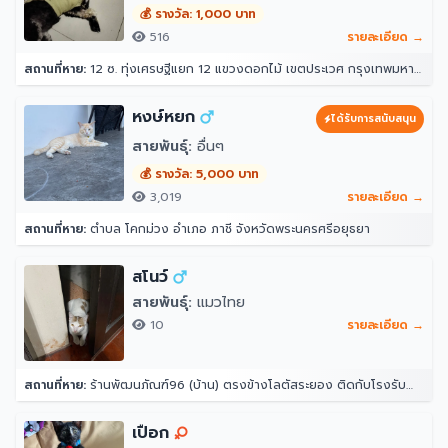
💰 รางวัล: 1,000 บาท
516
รายละเอียด →
สถานที่หาย:
12 ซ. ทุ่งเศรษฐีแยก 12 แขวงดอกไม้ เขตประเวศ กรุงเทพมหานคร 10250
หงษ์หยก
ได้รับการสนับสนุน
สายพันธุ์:
อื่นๆ
💰 รางวัล: 5,000 บาท
3,019
รายละเอียด →
สถานที่หาย:
ตำบล โคกม่วง อำเภอ ภาชี จังหวัดพระนครศรีอยุธยา
สโนว์
สายพันธุ์:
แมวไทย
10
รายละเอียด →
สถานที่หาย:
ร้านพัฒนภัณฑ์96 (บ้าน) ตรงข้างโลตัสระยอง ติดกับโรงรับจำนำธนอาทร ตำบล ท่าประดู่ อำเภอเมืองระยอง ระยอง 21000
เปือก