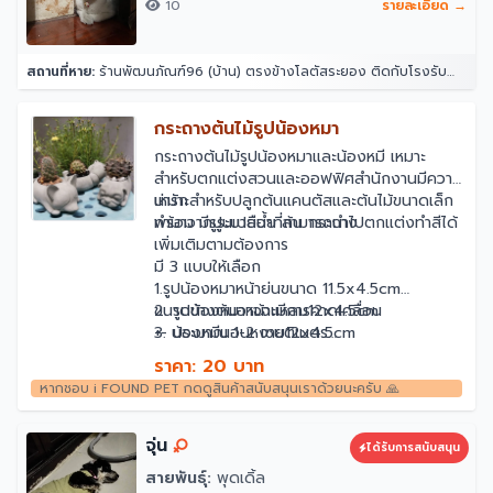
10
รายละเอียด →
สถานที่หาย:
ร้านพัฒนภัณฑ์96 (บ้าน) ตรงข้างโลตัสระยอง ติดกับโรงรับจำนำธนอาทร ตำบล ท่าประดู่ อำเภอเมืองระยอง ระยอง 21000
กระถางต้นไม้รูปน้องหมา
กระถางต้นไม้รูปน้องหมาและน้องหมี เหมาะ
สำหรับตกแต่งสวนและออฟฟิศสำนักงานมีความ
น่ารัก
เหมาะสำหรับปลูกต้นแคนตัสและต้นไม้ขนาดเล็ก
พร้อม มีรูระบายน้ำที่ก้น กระถาง
ทำมาจากปูนเปลือย สามารถนำไปตกแต่งทำสีได้
เพิ่มเติมตามต้องการ
มี 3 แบบให้เลือก
1.รูปน้องหมาหน้าย่นขนาด 11.5x4.5cm
2. รูปน้องหมาหน้าแหลม12x4.5cm
ขนาดข้างต้นอาจจะมีการคาดเคลื่อน
3. น้องหมีนอนหงาย12x4.5cm
+- ประมาณ 1-2 เซนติเมตร
และอาจมีฟองอากาศบ้างเล็กน้อย
ราคา: 20 บาท
เนื่องจากเป็นงาน Handmade ที่หล่อจากปูน
หากชอบ i FOUND PET กดดูสินค้าสนับสนุนเราด้วยนะครับ 🙏
ครับ
จุ่น
ได้รับการสนับสนุน
สายพันธุ์:
พุดเดิ้ล