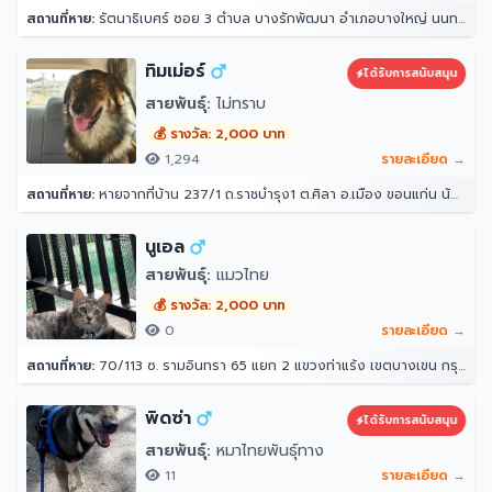
สถานที่หาย:
รัตนาธิเบศร์ ซอย 3 ตำบล บางรักพัฒนา อำเภอบางใหญ่ นนทบุรี 11110
ทิมเม่อร์
ได้รับการสนับสนุน
สายพันธุ์:
ไม่ทราบ
💰 รางวัล: 2,000 บาท
1,294
รายละเอียด →
สถานที่หาย:
หายจากที่บ้าน 237/1 ถ.ราชบำรุง1 ต.ศิลา อ.เมือง ขอนแก่น น้องลอดรั้วบ้านออกไปตอนกลางคืนหลังเที่ยงคืนแล้วไม่ได้กลับเข้ามาอีก ตอนออกไปออกไป 3 ตัว แต่เช้ามาเจอกลับมาแค่ 2 ตัว น้องเคยหายไปแบบนี้ 3 วันเรากลับมา
นูเอล
สายพันธุ์:
แมวไทย
💰 รางวัล: 2,000 บาท
0
รายละเอียด →
สถานที่หาย:
70/113 ซ. รามอินทรา 65 แยก 2 แขวงท่าแร้ง เขตบางเขน กรุงเทพมหานคร 10220
พิดซ่า
ได้รับการสนับสนุน
สายพันธุ์:
หมาไทยพันธุ์ทาง
11
รายละเอียด →