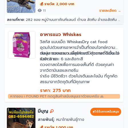
💰 รางวัล: 2,000 บาท
11
รายละเอียด →
สถานที่หาย:
282 ซอย หมู่บ้านนภาภัณฑ์แลนด์ ตำบล สัตหีบ อำเภอสัตหีบ ชลบุรี 20180
อาหารแมว Whiskas
วิสกัส แบบเม็ด WhiskasDry cat food
อุดมไปด้วยสารอาหารจำเป็นที่ตอบโจทย์ความ
ต้องการของแมว เพื่อให้แมวมีสุขภาพที่ดีตั้งแต่
ขนนุ่ม สวยเงางามมีสุขภาพดี ด้วยกรดไขมัน โอ
หัวจดหาง
เมก้า 3 และ 6 และสังกะสี
ดวงตาสดใสเพื่อการมองเห็นที่ดี ด้วยคุณค่า
จากวิตามินเอและทอรีน
ร่าเริง มีชีวิตชีวา ด้วยโปรตีนและไขมัน ที่ถูกคัด
สรรมาจากวัตถุดิบที่มีคุณภาพ
ราคา: 275 บาท
หากชอบ i FOUND PET กดดูสินค้าสนับสนุนเราด้วยนะครับ 🙏
มีบุญ
ได้รับการสนับสนุน
สายพันธุ์:
หมาไทยพันธุ์ทาง
💰 รางวัล: 1,000 บาท