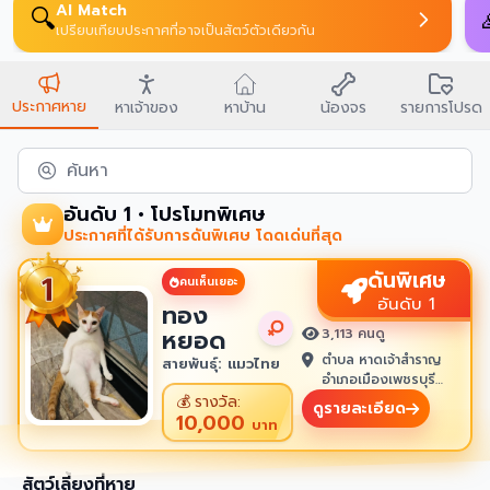
AI Match
🔍
เปรียบเทียบประกาศที่อาจเป็นสัตว์ตัวเดียวกัน
ประกาศหาย
หาเจ้าของ
หาบ้าน
น้องจร
รายการโปรด
ค้นหา
อันดับ 1 • โปรโมทพิเศษ
ประกาศที่ได้รับการดันพิเศษ โดดเด่นที่สุด
ดันพิเศษ
คนเห็นเยอะ
อันดับ 1
ทอง
หยอด
3,113 คนดู
ตำบล หาดเจ้าสำราญ
สายพันธุ์: แมวไทย
อำเภอเมืองเพชรบุรี
เพชรบุรี 76100
💰
รางวัล:
ดูรายละเอียด
10,000
บาท
สัตว์เลี้ยงที่หาย