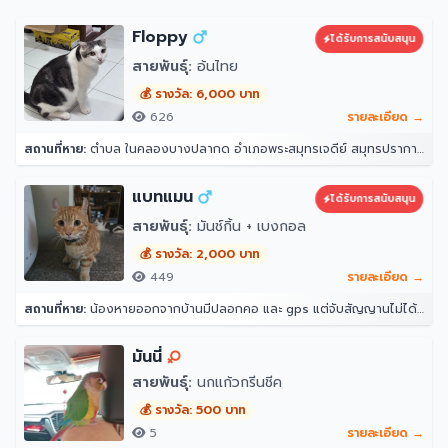
Floppy
ได้รับการสนับสนุน
สายพันธุ์:
อ้นไทย
💰 รางวัล: 6,000 บาท
626
รายละเอียด →
สถานที่หาย:
ตำบล ในคลองบางปลากด อำเภอพระสมุทรเจดีย์ สมุทรปราการ 10290
แบทแมน
ได้รับการสนับสนุน
สายพันธุ์:
มันช์กิ้น + เบงกอล
💰 รางวัล: 2,000 บาท
449
รายละเอียด →
สถานที่หาย:
น้องหายออกจากบ้านมีปลอกคอ และ gps แต่จับสัญญานไม่ได้ จุดที่น้องหายล่าสุดคือ หลังบ้าน204 ราณี 7 แขวงคันนายาว เขตคันนายาว กรุงเทพมหานคร 10230
มันนี่
สายพันธุ์:
นกแก้วกรีนชีค
💰 รางวัล: 500 บาท
5
รายละเอียด →