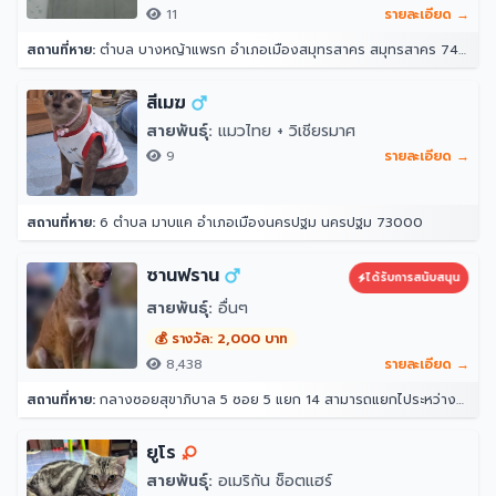
11
รายละเอียด →
สถานที่หาย:
ตำบล บางหญ้าแพรก อำเภอเมืองสมุทรสาคร สมุทรสาคร 74000
สีเมฆ
สายพันธุ์:
แมวไทย + วิเชียรมาศ
9
รายละเอียด →
สถานที่หาย:
6 ตำบล มาบแค อำเภอเมืองนครปฐม นครปฐม 73000
ซานฟราน
ได้รับการสนับสนุน
สายพันธุ์:
อื่นๆ
💰 รางวัล: 2,000 บาท
8,438
รายละเอียด →
สถานที่หาย:
กลางซอยสุขาภิบาล 5 ซอย 5 แยก 14 สามารถแยกไประหว่างซอย 12 กับ 16 ได้ หน้าปากซอยแยก 14 เป็นร้านขายวัสดุ ตรงข้ามแยก 16 เป็นซอยที่มีร้านอาหาร หมาเยอะเป็นฝูง 10 กว่าตัว(อาศัยอยู่ในป่า ไม่ดุ) 33 สุขาภิบาล 5 ซอย 5 แยก 14 แขวง ท่าแร้ง เขตบางเขน กรุงเทพมหานคร 10220 ประเทศไทย
ยูโร
สายพันธุ์:
อเมริกัน ช็อตแฮร์