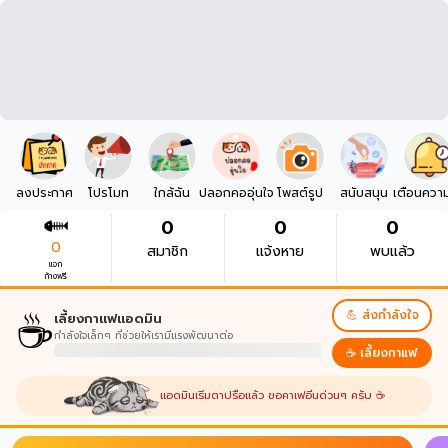
ลงประกาศ
โปรโมท
ใกล้ฉัน
ปลอกคออุ่นใจ
โพสต์รูป
สนับสนุน
เตือนควา
0
0
0
0
สมาชิก
แจ้งหาย
พบแล้ว
แจก
ก้างฟรี
☕
💪 ส่งกำลังใจ
เลี้ยงกาแฟแอดมิน
กำลังใจเล็กๆ ที่ช่วยให้เรามีแรงพัฒนาต่อ
☕ เลี้ยงกาแฟ
แอดมินเริ่มตาปรือแล้ว ขอคาเฟอีนด่วนๆ ครับ ☕