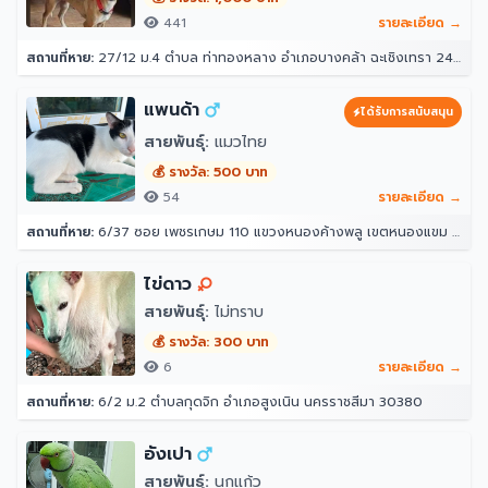
441
รายละเอียด →
สถานที่หาย:
27/12 ม.4 ตำบล ท่าทองหลาง อำเภอบางคล้า ฉะเชิงเทรา 24110
แพนด้า
ได้รับการสนับสนุน
สายพันธุ์:
แมวไทย
💰 รางวัล: 500 บาท
54
รายละเอียด →
สถานที่หาย:
6/37 ซอย เพชรเกษม 110 แขวงหนองค้างพลู เขตหนองแขม กรุงเทพมหานคร 10160
ไข่ดาว
สายพันธุ์:
ไม่ทราบ
💰 รางวัล: 300 บาท
6
รายละเอียด →
สถานที่หาย:
6/2 ม.2 ตำบลกุดจิก อำเภอสูงเนิน นครราชสีมา 30380
อังเปา
สายพันธุ์:
นกแก้ว