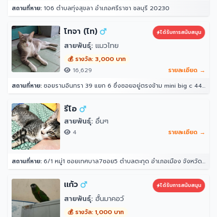
สถานที่หาย:
106 ตำบลทุ่งสุขลา อำเภอศรีราชา ชลบุรี 20230
โทจา (โท)
ได้รับการสนับสนุน
สายพันธุ์:
แมวไทย
💰 รางวัล: 3,000 บาท
16,629
รายละเอียด →
สถานที่หาย:
ซอยรามอินทรา 39 แยก 6 ซึ่งซอยอยู่ตรงข้าม mini big c 44/10 ซอย รามอินทรา 39 แยก 6 แขวงอนุสาวรีย์ เขตบางเขน กรุงเทพมหานคร 10220 ประเทศไทย
รีโอ
สายพันธุ์:
อื่นๆ
4
รายละเอียด →
สถานที่หาย:
6/1 หมู่1 ซอยเทศบาล7ซอย5 ตำบลตะกุด อำเภอเมือง จังหวัดสระบุรี
เเก้ว
ได้รับการสนับสนุน
สายพันธุ์:
ฮั้นมาคอว์
💰 รางวัล: 1,000 บาท