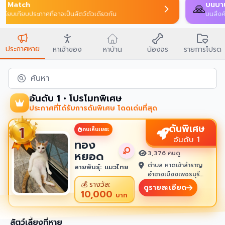
AI Match
🔍
เปรียบเทียบประกาศที่อาจเป็นสัตว์ตัวเดียวกัน
ประกาศหาย
หาเจ้าของ
หาบ้าน
น้องจร
รายการโปรด
ค้นหา
อันดับ 1 • โปรโมทพิเศษ
ประกาศที่ได้รับการดันพิเศษ โดดเด่นที่สุด
ดันพิเศษ
คนเห็นเยอะ
อันดับ 1
ทอง
หยอด
3,376 คนดู
ตำบล หาดเจ้าสำราญ
สายพันธุ์: แมวไทย
อำเภอเมืองเพชรบุรี
เพชรบุรี 76100
💰
รางวัล:
ดูรายละเอียด
10,000
บาท
สัตว์เลี้ยงที่หาย