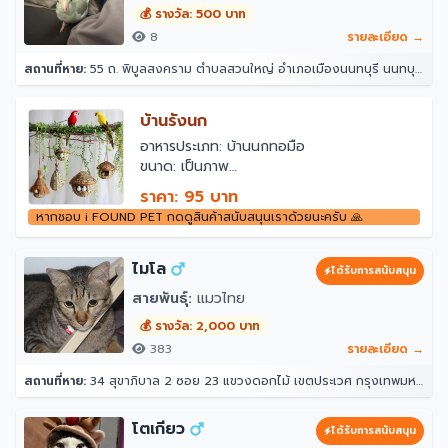
💰 รางวัล: 500 บาท
8
รายละเอียด →
สถานที่หาย:
55 ถ. พิบูลสงคราม ตำบลสวนใหญ่ อำเภอเมืองนนทบุรี นนทบุรี 11000
บ้านรังนก
อาหารประเภท: บ้านนกทอมือ
ขนาด: เป็นภาพ
สี: เป็นภาพ
ราคา: 95 บาท
คุณสมบัติ: น้ำหนักเบาและทนทาน
หากชอบ i FOUND PET กดดูสินค้าสนับสนุนเราด้วยนะครับ 🙏
แพคเกจนกทอมือ: 1 ชิ้น * บ้านนกทอ
หญ้าพรีเมี่ยมน้ำหนักเบาและทนทาน
เป็นสถานที่ที่อบอุ่นที่พักพิงสำหรับนกจากลม
ไมโล
ได้รับการสนับสนุน
หนาวฝนหรือหิมะกัดเย็น
สายพันธุ์:
แมวไทย
คุณสามารถแขวนรองเท้านกหญ้าเหล่านี้ได้มาก
เท่าที่คุณต้องการรอบระเบียงหรือสวนของคุณ
💰 รางวัล: 2,000 บาท
เพื่อให้เป็นที่พักพิงที่อบอุ่นสบายสำหรับเพื่อนขน
383
รายละเอียด →
นกตัวน้อยของคุณ
สถานที่หาย:
34 สุขาภิบาล 2 ซอย 23 แขวงดอกไม้ เขตประเวศ กรุงเทพมหานคร 10250
รังนกหญ้าธรรมชาติแขวนบ้านนกฮัมมิงเบิร์ดทอ
มือหญ้าแขวนรูปทรงบ้านนอกสวนลานสนาม
หญ้าสร้างสรรค์บ้านเพาะพันธุ์นกที่วางรังนก
โตเกียว
ได้รับการสนับสนุน
ที่พักอาศัยอุปกรณ์เสริมสำหรับนก