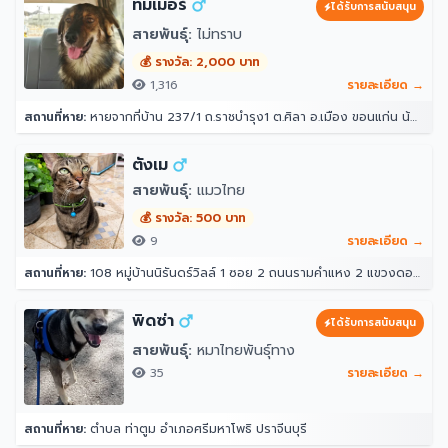
ทิมเม่อร์
ได้รับการสนับสนุน
สายพันธุ์:
ไม่ทราบ
💰 รางวัล: 2,000 บาท
1,316
รายละเอียด →
สถานที่หาย:
หายจากที่บ้าน 237/1 ถ.ราชบำรุง1 ต.ศิลา อ.เมือง ขอนแก่น น้องลอดรั้วบ้านออกไปตอนกลางคืนหลังเที่ยงคืนแล้วไม่ได้กลับเข้ามาอีก ตอนออกไปออกไป 3 ตัว แต่เช้ามาเจอกลับมาแค่ 2 ตัว น้องเคยหายไปแบบนี้ 3 วันเรากลับมา
ตังเม
สายพันธุ์:
แมวไทย
💰 รางวัล: 500 บาท
9
รายละเอียด →
สถานที่หาย:
108 หมู่บ้านนิรันดร์วิลล์ 1 ซอย 2 ถนนรามคำแหง 2 แขวงดอกไม้ เขตประเวศ กรุงเทพมหานคร 10250
พิดซ่า
ได้รับการสนับสนุน
สายพันธุ์:
หมาไทยพันธุ์ทาง
35
รายละเอียด →
สถานที่หาย:
ตำบล ท่าตูม อำเภอศรีมหาโพธิ ปราจีนบุรี