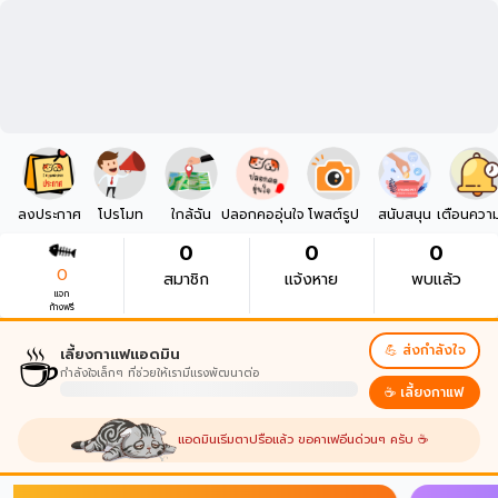
ลงประกาศ
โปรโมท
ใกล้ฉัน
ปลอกคออุ่นใจ
โพสต์รูป
สนับสนุน
เตือนควา
0
0
0
0
สมาชิก
แจ้งหาย
พบแล้ว
แจก
ก้างฟรี
☕
💪 ส่งกำลังใจ
เลี้ยงกาแฟแอดมิน
กำลังใจเล็กๆ ที่ช่วยให้เรามีแรงพัฒนาต่อ
☕ เลี้ยงกาแฟ
แอดมินเริ่มตาปรือแล้ว ขอคาเฟอีนด่วนๆ ครับ ☕