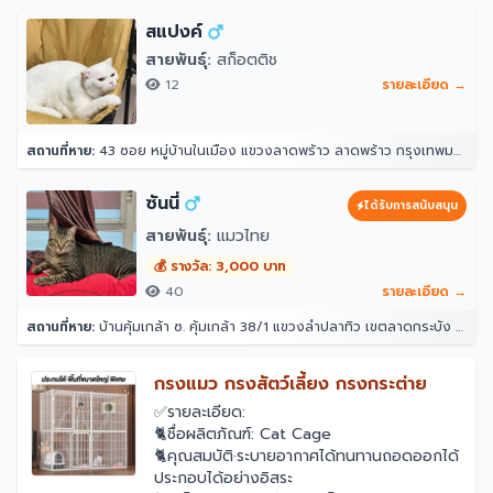
สแปงค์
สายพันธุ์:
สก็อตติช
12
รายละเอียด →
สถานที่หาย:
43 ซอย หมู่บ้านในเมือง แขวงลาดพร้าว ลาดพร้าว กรุงเทพมหานคร 10230
ซันนี่
ได้รับการสนับสนุน
สายพันธุ์:
แมวไทย
💰 รางวัล: 3,000 บาท
40
รายละเอียด →
สถานที่หาย:
บ้านคุ้มเกล้า ซ. คุ้มเกล้า 38/1 แขวงลำปลาทิว เขตลาดกระบัง กรุงเทพมหานคร 10520
￼กรงแมว กรงสัตว์เลี้ยง กรงกระต่าย
✅รายละเอียด:
🐈ชื่อผลิตภัณฑ์: Cat Cage
🐈คุณสมบัติ·ระบายอากาศได้ทนทานถอดออกได้
ประกอบได้อย่างอิสระ