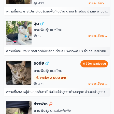
432
รายละเอียด →
สถานที่หาย:
หายไปภายในบริเวณฟื้นที่ในบ้าน ตำบล ไทรน้อย อำเภอ บางบาล จังหวัดพระนครศรีอยุธยา 13250
จู๊ด
สายพันธุ์:
แมวไทย
12
รายละเอียด →
สถานที่หาย:
21/2 ซอย วัดไผ่เหลือง ตำบล บางรักพัฒนา อำเภอบางบัวทอง นนทบุรี 11110
ธงชัย
ได้รับการสนับสนุน
สายพันธุ์:
แมวไทย
💰 รางวัล: 2,000 บาท
271
รายละเอียด →
สถานที่หาย:
หมู่บ้านศุภาลัยการ์เด้นวิลล์ลำลูกกาตำบลคูคต อำเภอลำลูกกา ปทุมธานี 12130
ข้าวฟ่าง
สายพันธุ์:
นกแก้วฟอพัส