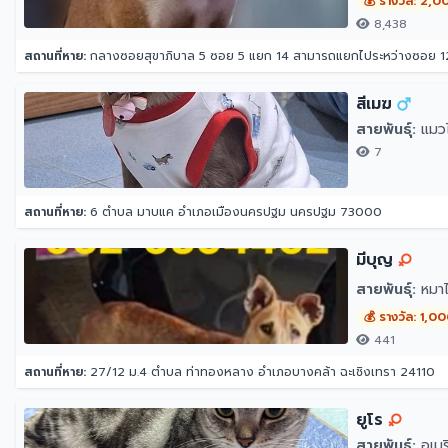
💰 รางวัล: 2,0
8,438
สถานที่หาย:
กลางซอยสุขาภิบาล 5 ซอย 5 แยก 14 สามารถแยกไประหว่างซอย 12 กับ 16 ได้ หน้าปากซอย
สีเมฆ
สายพันธุ์:
แมวไ
7
สถานที่หาย:
6 ตำบล มาบแค อำเภอเมืองนครปฐม นครปฐม 73000
มีบุญ
สายพันธุ์:
หมาไ
💰 รางวัล: 1,0
441
สถานที่หาย:
27/12 ม.4 ตำบล ท่าทองหลาง อำเภอบางคล้า ฉะเชิงเทรา 24110
ยูโร
สายพันธุ์:
อเมริ