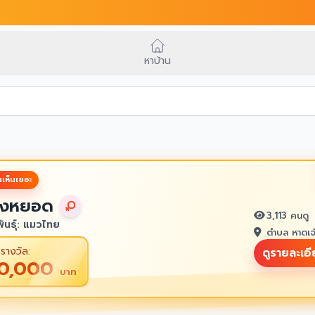
หาบ้าน
เห็นเยอะ
งหยอด
3,113 คนดู
ันธุ์: แมวไทย
ตำบล หาดเจ
รางวัล:
ดูรายละเอ
10,000
บาท