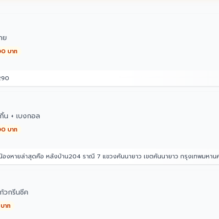
ทย
00 บาท
290
กิ้น + เบงกอล
00 บาท
่น้องหายล่าสุดคือ หลังบ้าน204 ราณี 7 แขวงคันนายาว เขตคันนายาว กรุงเทพมหา
้วกรีนชีค
 บาท