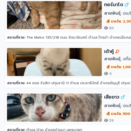
ทอร์นาโด
สายพันธุ์:
อเมริ
💰 รางวัล: 2,0
83
สถานที่หาย:
The Metro 135/218 ถนน รัตนาธิเบศร์ ตำบล ไทรม้า อำเภอเมืองนน
เต้าหู้
สายพันธุ์:
สก็อ
💰 รางวัล: 1,0
9
สถานที่หาย:
44 ซอย รังสิต-ปทุมธานี 11 ตำบล ประชาธิปัตย์ อำเภอธัญบุรี ปทุมธ
เสือขาว
สายพันธุ์:
อเมร
💰 รางวัล: 500
59
สถานที่หาย:
ตำบล ป่าขะ อำเภอบ้านนา นครนายก