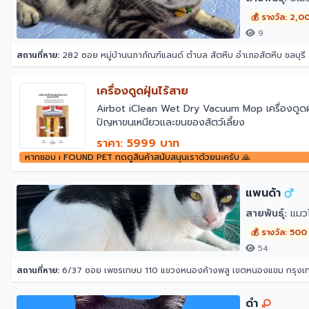
💰 รางวัล: 2,0
9
สถานที่หาย:
282 ซอย หมู่บ้านนภาภัณฑ์แลนด์ ตำบล สัตหีบ อำเภอสัตหีบ ชลบุร
เครื่องดูดฝุ่นไร้สาย
￼Airbot iClean Wet Dry Vacuum Mop เครื่องดูดฝุ่น
ปัญหาขนเหนียวและขนของสัตว์เลี้ยง
ราคา: 5999 บาท
หากชอบ i FOUND PET กดดูสินค้าสนับสนุนเราด้วยนะครับ 🙏
แพนด้า
สายพันธุ์:
แมว
💰 รางวัล: 500
54
สถานที่หาย:
6/37 ซอย เพชรเกษม 110 แขวงหนองค้างพลู เขตหนองแขม กรุง
ดำ