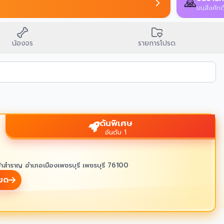
🙏
บนสิ่งศักด
น้องจร
รายการโปรด
ดันพิเศษ
อันดับ 1
้าสำราญ อำเภอเมืองเพชรบุรี เพชรบุรี 76100
ียด