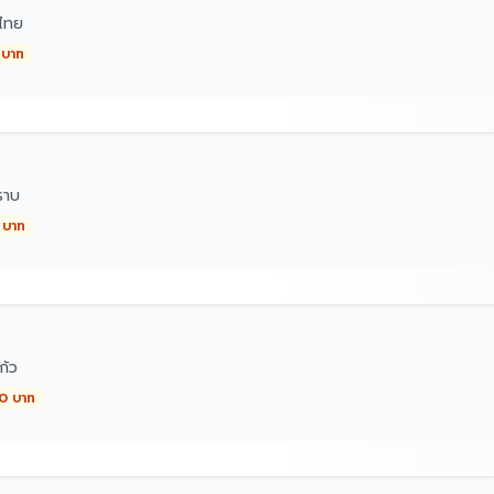
ไทย
 บาท
ราบ
 บาท
้ว
00 บาท