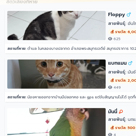
สัตว์เลี้ยงที่หาย
Floppy
สายพันธุ์:
อ้นไ
💰 รางวัล: 6,0
625
สถานที่หาย:
ตำบล ในคลองบางปลากด อำเภอพระสมุทรเจดีย์ สมุทรปราการ 10
แบทแมน
สายพันธุ์:
มันช์
💰 รางวัล: 2,0
449
สถานที่หาย:
น้องหายออกจากบ้านมีปลอกคอ และ gps แต่จับสัญญานไม่ได้ จุดที
มันนี่
สายพันธุ์:
นกแก
💰 รางวัล: 500
4