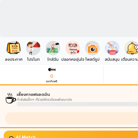
ลงประกาศ
โปรโมท
ใกล้ฉัน
ปลอกคออุ่นใจ
โพสต์รูป
สนับสนุน
เตือนควา
0
แจกก้างฟรี
☕
เลี้ยงกาแฟแอดมิน
กำลังใจเล็กๆ ที่ช่วยให้เรามีแรงพัฒนาต่อ
AI Match