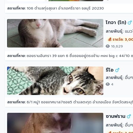
สถานที่หาย:
106 ตำบลทุ่งสุขลา อำเภอศรีราชา ชลบุรี 20230
โทจา (โท)
สายพันธุ์:
แมว
💰 รางวัล: 3,0
16,629
สถานที่หาย:
ซอยรามอินทรา 39 แยก 6 ซึ่งซอยอยู่ตรงข้าม mini big c 44/10
รีโอ
สายพันธุ์:
อื่นๆ
4
สถานที่หาย:
6/1 หมู่1 ซอยเทศบาล7ซอย5 ตำบลตะกุด อำเภอเมือง จังหวัดสระบุร
ซานฟราน
สายพันธุ์:
อื่นๆ