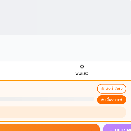
0
พบแล้ว
💪 ส่งกำลังใจ
☕ เลี้ยงกาแฟ
บนบานศ