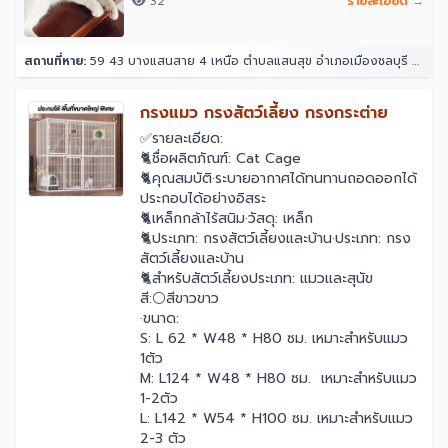
32
รายละเอียด →
สถานที่หาย:
59 43 บางแสนสาย 4 เหนือ ตำบลแสนสุข อำเภอเมืองชลบุรี ชลบุรี 20130
￼กรงแมว กรงสัตว์เลี้ยง กรงกระต่าย
✅รายละเอียด:
🐈ชื่อผลิตภัณฑ์: Cat Cage
🐈คุณสมบัติ·ระบายอากาศได้ทนทานถอดออกได้
ประกอบได้อย่างอิสระ
🐈เหล็กกล้าไร้สนิม·วัสดุ: เหล็ก
🐈ประเภท: กรงสัตว์เลี้ยงและบ้าน·ประเภท: กรง
สัตว์เลี้ยงและบ้าน
🐈สำหรับสัตว์เลี้ยงประเภท: แมวและสุนัข
สี:⚪สีขาวขาว
·ขนาด:
S: L 62 * W48 * H80 ซม. เหมาะสำหรับแมว
1ตัว
M: L124 * W48 * H80 ซม. เหมาะสำหรับแมว
1-2ตัว
L: L142 * W54 * H100 ซม. เหมาะสำหรับแมว
2-3 ตัว