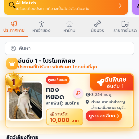
AI Match
🔍
เปรียบเทียบประกาศที่อาจเป็นสัตว์ตัวเดียวกัน
ประกาศหาย
หาเจ้าของ
หาบ้าน
น้องจร
รายการโปรด
ค้นหา
อันดับ 1 • โปรโมทพิเศษ
ประกาศที่ได้รับการดันพิเศษ โดดเด่นที่สุด
ดันพิเศษ
คนเห็นเยอะ
อันดับ 1
ทอง
หยอด
3,254 คนดู
ตำบล หาดเจ้าสำราญ
สายพันธุ์: แมวไทย
อำเภอเมืองเพชรบุรี
เพชรบุรี 76100
💰
รางวัล:
ดูรายละเอียด
10,000
บาท
สัตว์เลี้ยงที่หาย