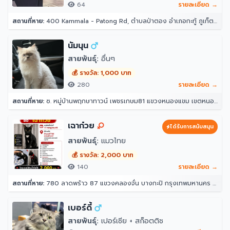
64
รายละเอียด →
สถานที่หาย:
400 Kammala - Patong Rd, ตำบลป่าตอง อำเภอกะทู้ ภูเก็ต 83150 โรงแรมอินโดจีนรีสอร์ท - ตาลิมารีสอร์ท
นัมนุน
สายพันธุ์:
อื่นๆ
💰 รางวัล: 1,000 บาท
280
รายละเอียด →
สถานที่หาย:
ซ. หมู่บ้านพฤกษาทาวน์ เพชรเกษม81 แขวงหนองแขม เขตหนองแขม กรุงเทพมหานคร 10160
เฉาก๋วย
ได้รับการสนับสนุน
สายพันธุ์:
แมวไทย
💰 รางวัล: 2,000 บาท
140
รายละเอียด →
สถานที่หาย:
780 ลาดพร้าว 87 แขวงคลองจั่น บางกะปิ กรุงเทพมหานคร 10240
เบอร์ดี้
สายพันธุ์:
เปอร์เซีย + สก็อตติช