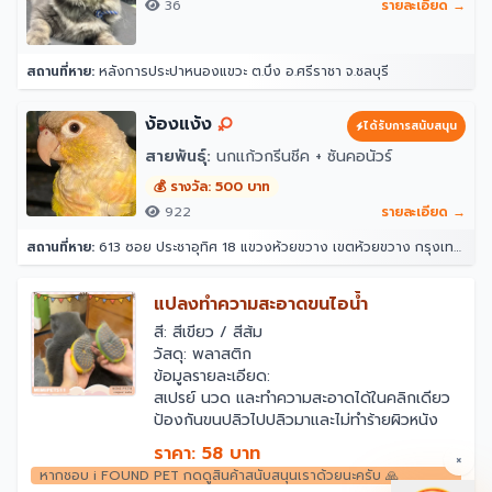
36
รายละเอียด →
สถานที่หาย:
หลังการประปาหนองแขวะ ต.บึง อ.ศรีราชา จ.ชลบุรี
ง้องแง้ง
ได้รับการสนับสนุน
สายพันธุ์:
นกแก้วกรีนชีค + ซันคอนัวร์
💰 รางวัล: 500 บาท
922
รายละเอียด →
สถานที่หาย:
613 ซอย ประชาอุทิศ 18 แขวงห้วยขวาง เขตห้วยขวาง กรุงเทพมหานคร 10310
แปลงทำความสะอาดขนไอน้ำ
สี: สีเขียว / สีส้ม
วัสดุ: พลาสติก
ข้อมูลรายละเอียด:
สเปรย์ นวด และทำความสะอาดได้ในคลิกเดียว
ป้องกันขนปลิวไปปลิวมาและไม่ทำร้ายผิวหนัง
สัตว์เลี้ยงของคุณ
ราคา: 58 บาท
×
หัวหวีเกลียว ดูดซับเส้นผมโดยไม่ทำร้ายผิว หวี
หากชอบ i FOUND PET กดดูสินค้าสนับสนุนเราด้วยนะครับ 🙏
ผมที่ลอยออกได้อย่างง่ายดาย