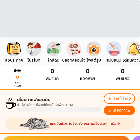
ลงประกาศ
โปรโมท
ใกล้ฉัน
ปลอกคออุ่นใจ
โพสต์รูป
สนับสนุน
เตือนควา
0
0
0
0
สมาชิก
แจ้งหาย
พบแล้ว
แจก
ก้างฟรี
☕
💪 ส่งกำลังใจ
เลี้ยงกาแฟแอดมิน
กำลังใจเล็กๆ ที่ช่วยให้เรามีแรงพัฒนาต่อ
☕ เลี้ยงกาแฟ
แอดมินเริ่มตาปรือแล้ว ขอคาเฟอีนด่วนๆ ครับ ☕