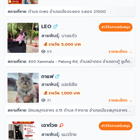
สถานที่หาย:
ตำบล ตะพง อำเภอเมืองระยอง ระยอง 21000
LEO
ได้รับการสนับสนุน
สายพันธุ์:
บางแก้ว
💰 รางวัล: 5,000 บาท
69
รายละเอียด →
สถานที่หาย:
400 Kammala - Patong Rd, ตำบลป่าตอง อำเภอกะทู้ ภูเก็ต 83150 โรงแรมอินโดจีนรีสอร์ท - ตาลิมารีสอร์ท
กาแฟ
สายพันธุ์:
เปอร์เซีย
💰 รางวัล: 1,000 บาท
31
รายละเอียด →
สถานที่หาย:
นิคมสมุทรสาคร ซ.15 ตำบล ท่าทราย อำเภอเมืองสมุทรสาคร สมุทรสาคร 74000
เฉาก๋วย
ได้รับการสนับสนุน
สายพันธุ์:
แมวไทย