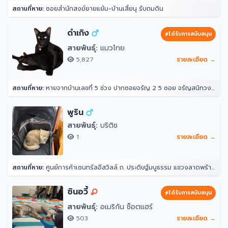
สถานที่หาย:
ซอยสำนักสงฆ์ยายแย้ม-บ้านเสี่ยนุ รับถมดิน
ดำเกิง
ได้รับการสนับสนุน
สายพันธุ์:
แมวไทย
5,827
รายละเอียด →
สถานที่หาย:
หายจากบ้านเลขที่ 5 ช่วง ปากซอยจรัญ 2 5 ซอย จรัญสนิทวงศ์ 2 แขวงวัดท่าพระ เขตบางกอกใหญ่ กรุงเทพมหานคร 10600 ประเทศไทย
พูริน
สายพันธุ์:
บริติช
1
รายละเอียด →
สถานที่หาย:
ศูนย์การค้าเซนทรัลอีสวิลล์ ถ. ประดิษฐ์มนูธรรม แขวงลาดพร้าว ลาดพร้าว กรุงเทพมหานคร 10230
ซินอวี้
ได้รับการสนับสนุน
สายพันธุ์:
อเมริกัน ช็อตแฮร์
503
รายละเอียด →