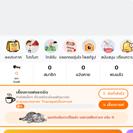
ลงประกาศ
โปรโมท
ใกล้ฉัน
ปลอกคออุ่นใจ
โพสต์รูป
สนับสนุน
เตือนควา
0
0
0
0
สมาชิก
แจ้งหาย
พบแล้ว
แจก
ก้างฟรี
☕
เลี้ยงกาแฟแอดมิน
💪 ส่งกำลังใจ
กำลังใจเล็กๆ ที่ช่วยให้เรามีแรงพัฒนาต่อ
ล่าสุดคุณIsaree Thanapatเลี้ยงกาแฟ
☕ เลี้ยงกาแฟ
8%
แอดมินเริ่มตาปรือแล้ว ขอคาเฟอีนด่วนๆ ครับ ☕