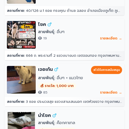
สถานที่หาย:
40/126 ม.1 ซอย ทรงคุณ ตำบล ฉลอง อำเภอเมืองภูเก็ต ภูเก็ต 83000
โชค
สายพันธุ์:
อื่นๆ
19
รายละเอียด →
สถานที่หาย:
666 ถ. พระรามที่ 2 แขวงบางมด เขตจอมทอง กรุงเทพมหานคร 10150
เจอเก้น
ได้รับการสนับสนุน
สายพันธุ์:
อื่นๆ + แมวไทย
💰 รางวัล: 1,000 บาท
85
รายละเอียด →
สถานที่หาย:
3 ซอย ประมวลสุข แขวงสามเสนนอก เขตห้วยขวาง กรุงเทพมหานคร 10320
นำโชค
สายพันธุ์:
ค็อกคาเทล