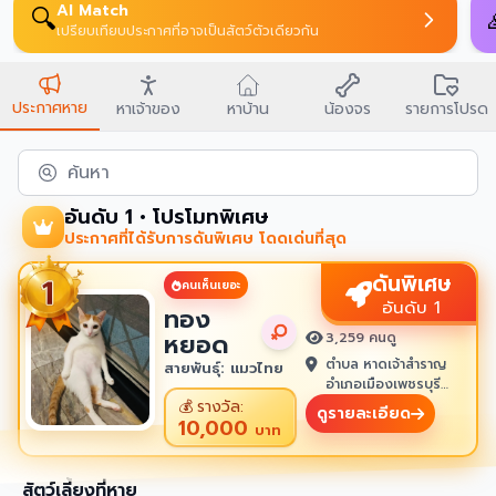
AI Match
🔍
เปรียบเทียบประกาศที่อาจเป็นสัตว์ตัวเดียวกัน
ประกาศหาย
หาเจ้าของ
หาบ้าน
น้องจร
รายการโปรด
ค้นหา
อันดับ 1 • โปรโมทพิเศษ
ประกาศที่ได้รับการดันพิเศษ โดดเด่นที่สุด
ดันพิเศษ
คนเห็นเยอะ
อันดับ 1
ทอง
หยอด
3,259 คนดู
ตำบล หาดเจ้าสำราญ
สายพันธุ์: แมวไทย
อำเภอเมืองเพชรบุรี
เพชรบุรี 76100
💰
รางวัล:
ดูรายละเอียด
10,000
บาท
สัตว์เลี้ยงที่หาย