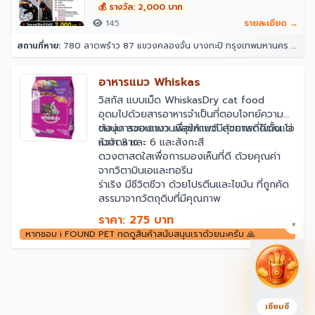
💰 รางวัล: 2,000 บาท
145
รายละเอียด →
สถานที่หาย:
780 ลาดพร้าว 87 แขวงคลองจั่น บางกะปิ กรุงเทพมหานคร 10240
อาหารแมว Whiskas
วิสกัส แบบเม็ด WhiskasDry cat food
อุดมไปด้วยสารอาหารจำเป็นที่ตอบโจทย์ความ
ต้องการของแมว เพื่อให้แมวมีสุขภาพที่ดีตั้งแต่
ขนนุ่ม สวยเงางามมีสุขภาพดี ด้วยกรดไขมัน โอ
หัวจดหาง
เมก้า 3 และ 6 และสังกะสี
ดวงตาสดใสเพื่อการมองเห็นที่ดี ด้วยคุณค่า
จากวิตามินเอและทอรีน
ร่าเริง มีชีวิตชีวา ด้วยโปรตีนและไขมัน ที่ถูกคัด
สรรมาจากวัตถุดิบที่มีคุณภาพ
ราคา: 275 บาท
×
หากชอบ i FOUND PET กดดูสินค้าสนับสนุนเราด้วยนะครับ 🙏
เซียมซี