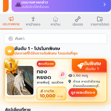
บนบานศาลกล่าว
🙏
บนสิ่งศักดิ์สิทธิ์ขอพร
ประกาศหาย
หาเจ้าของ
หาบ้าน
น้องจร
รายการโปรด
ค้นหา
อันดับ 1 • โปรโมทพิเศษ
ประกาศที่ได้รับการดันพิเศษ โดดเด่นที่สุด
ดันพิเศษ
คนเห็นเยอะ
อันดับ 1
ทอง
หยอด
3,150 คนดู
ตำบล หาดเจ้าสำราญ
สายพันธุ์: แมวไทย
อำเภอเมืองเพชรบุรี
เพชรบุรี 76100
💰
รางวัล:
ดูรายละเอียด
10,000
บาท
สัตว์เลี้ยงที่หาย