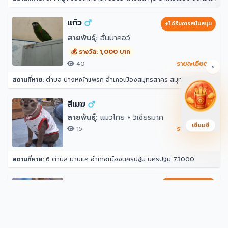
เเก้ว
ได้รับการสนับสนุน
สายพันธุ์:
ฮั้นมาคอว์
💰 รางวัล: 1,000 บาท
40
รายละเอียด →
×
สถานที่หาย:
ตำบล บางหญ้าแพรก อำเภอเมืองสมุทรสาคร สมุทรสาคร 74000
สีเมฆ
สายพันธุ์:
แมวไทย + วิเชียรมาศ
เซียมซี
15
รายละเอียด →
สถานที่หาย:
6 ตำบล มาบแค อำเภอเมืองนครปฐม นครปฐม 73000
ซานฟราน
ได้รับการสนับสนุน
สายพันธุ์:
อื่นๆ
💰 รางวัล: 2,000 บาท
8,459
รายละเอียด →