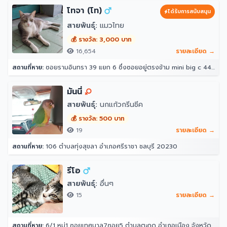
โทจา (โท)
ได้รับการสนับสนุน
สายพันธุ์:
แมวไทย
💰 รางวัล: 3,000 บาท
16,654
รายละเอียด →
สถานที่หาย:
ซอยรามอินทรา 39 แยก 6 ซึ่งซอยอยู่ตรงข้าม mini big c 44/10 ซอย รามอินทรา 39 แยก 6 แขวงอนุสาวรีย์ เขตบางเขน กรุงเทพมหานคร 10220 ประเทศไทย
มันนี่
สายพันธุ์:
นกแก้วกรีนชีค
💰 รางวัล: 500 บาท
19
รายละเอียด →
สถานที่หาย:
106 ตำบลทุ่งสุขลา อำเภอศรีราชา ชลบุรี 20230
รีโอ
สายพันธุ์:
อื่นๆ
15
รายละเอียด →
สถานที่หาย:
6/1 หมู่1 ซอยเทศบาล7ซอย5 ตำบลตะกุด อำเภอเมือง จังหวัดสระบุรี