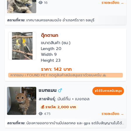
16
รายละเอียด →
สถานที่หาย:
เทศบาลนครแหลมฉบัง อำเภอศรีราชา ชลบุรี
ตุ๊กตานก
ขนาดสินค้า (ซม.)
Length 20
Width 9
Height 23
ราคา: 142 บาท
หากชอบ i FOUND PET กดดูสินค้าสนับสนุนเราด้วยนะครับ 🙏
แบทแมน
ได้รับการสนับสนุน
สายพันธุ์:
มันช์กิ้น + เบงกอล
💰 รางวัล: 2,000 บาท
475
รายละเอียด →
สถานที่หาย:
น้องหายออกจากบ้านมีปลอกคอ และ gps แต่จับสัญญานไม่ได้ จุดที่น้องหายล่าสุดคือ หลังบ้าน204 ราณี 7 แขวงคันนายาว เขตคันนายาว กรุงเทพมหานคร 10230