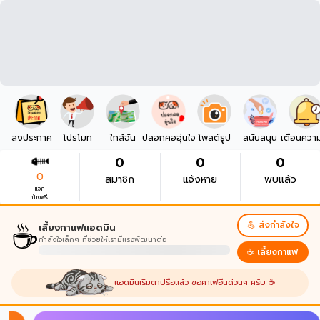
ลงประกาศ
โปรโมท
ใกล้ฉัน
ปลอกคออุ่นใจ
โพสต์รูป
สนับสนุน
เตือนควา
0
0
0
0
สมาชิก
แจ้งหาย
พบแล้ว
แจก
ก้างฟรี
☕
💪 ส่งกำลังใจ
เลี้ยงกาแฟแอดมิน
กำลังใจเล็กๆ ที่ช่วยให้เรามีแรงพัฒนาต่อ
☕ เลี้ยงกาแฟ
แอดมินเริ่มตาปรือแล้ว ขอคาเฟอีนด่วนๆ ครับ ☕