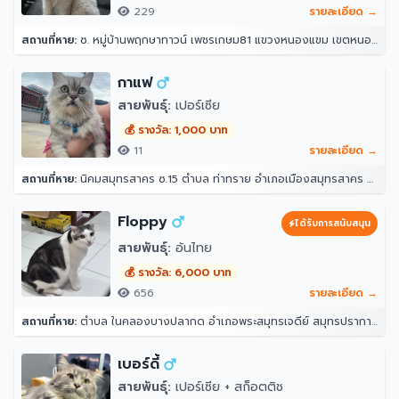
229
รายละเอียด →
สถานที่หาย:
ซ. หมู่บ้านพฤกษาทาวน์ เพชรเกษม81 แขวงหนองแขม เขตหนองแขม กรุงเทพมหานคร 10160
กาแฟ
สายพันธุ์:
เปอร์เซีย
💰 รางวัล: 1,000 บาท
11
รายละเอียด →
สถานที่หาย:
นิคมสมุทรสาคร ซ.15 ตำบล ท่าทราย อำเภอเมืองสมุทรสาคร สมุทรสาคร 74000
Floppy
ได้รับการสนับสนุน
สายพันธุ์:
อ้นไทย
💰 รางวัล: 6,000 บาท
656
รายละเอียด →
สถานที่หาย:
ตำบล ในคลองบางปลากด อำเภอพระสมุทรเจดีย์ สมุทรปราการ 10290
เบอร์ดี้
สายพันธุ์:
เปอร์เซีย + สก็อตติช