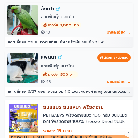
อังเปา
สายพันธุ์:
นกแก้ว
💰 รางวัล: 1,000 บาท
13
รายละเอียด →
สถานที่หาย:
ตำบล นาจอมเทียน อำเภอสัตหีบ ชลบุรี 20250
แพนด้า
ได้รับการสนับสนุน
สายพันธุ์:
แมวไทย
💰 รางวัล: 500 บาท
63
รายละเอียด →
สถานที่หาย:
6/37 ซอย เพชรเกษม 110 แขวงหนองค้างพลู เขตหนองแขม กรุงเทพมหานคร 10160
ขนมแมว ขนมหมา ฟรีชดราย
￼PETBABYS ฟรีซดรายแมว 100 กรัม ขนมแมว
อกไก่ฟรีซดราย 100% Freeze Dried ขนมหมา
ไก่อบแห้ง เสริมโปรตีน กลิ่นหอม ผสมกับมื้อ
ราคา: 15 บาท
×
หลัก สำหรับสัตว์เลี้ยง
หากชอบ i FOUND PET กดดูสินค้าสนับสนุนเราด้วยนะครับ 🙏