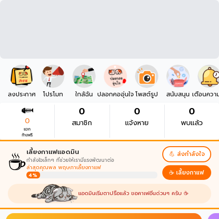
ลงประกาศ
โปรโมท
ใกล้ฉัน
ปลอกคออุ่นใจ
โพสต์รูป
สนับสนุน
เตือนควา
0
0
0
0
สมาชิก
แจ้งหาย
พบแล้ว
แจก
ก้างฟรี
☕
เลี้ยงกาแฟแอดมิน
💪 ส่งกำลังใจ
กำลังใจเล็กๆ ที่ช่วยให้เรามีแรงพัฒนาต่อ
ล่าสุดคุณพล พฤษภาเลี้ยงกาแฟ
☕ เลี้ยงกาแฟ
4%
แอดมินเริ่มตาปรือแล้ว ขอคาเฟอีนด่วนๆ ครับ ☕