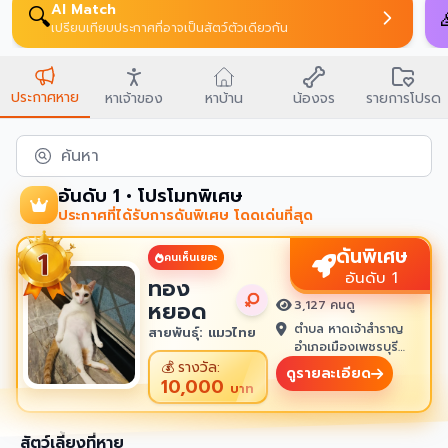
AI Match
🔍
เปรียบเทียบประกาศที่อาจเป็นสัตว์ตัวเดียวกัน
ประกาศหาย
หาเจ้าของ
หาบ้าน
น้องจร
รายการโปรด
ค้นหา
อันดับ 1 • โปรโมทพิเศษ
ประกาศที่ได้รับการดันพิเศษ โดดเด่นที่สุด
ดันพิเศษ
คนเห็นเยอะ
อันดับ 1
ทอง
หยอด
3,127 คนดู
ตำบล หาดเจ้าสำราญ
สายพันธุ์: แมวไทย
อำเภอเมืองเพชรบุรี
เพชรบุรี 76100
💰
รางวัล:
ดูรายละเอียด
10,000
บาท
สัตว์เลี้ยงที่หาย