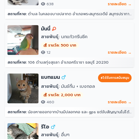
638
รายละเอียด →
สถานที่หาย:
ตำบล ในคลองบางปลากด อำเภอพระสมุทรเจดีย์ สมุทรปราการ 10290
มันนี่
สายพันธุ์:
นกแก้วกรีนชีค
💰 รางวัล: 500 บาท
12
รายละเอียด →
สถานที่หาย:
106 ตำบลทุ่งสุขลา อำเภอศรีราชา ชลบุรี 20230
แบทแมน
ได้รับการสนับสนุน
สายพันธุ์:
มันช์กิ้น + เบงกอล
💰 รางวัล: 2,000 บาท
460
รายละเอียด →
สถานที่หาย:
น้องหายออกจากบ้านมีปลอกคอ และ gps แต่จับสัญญานไม่ได้ จุดที่น้องหายล่าสุดคือ หลังบ้าน204 ราณี 7 แขวงคันนายาว เขตคันนายาว กรุงเทพมหานคร 10230
รีโอ
สายพันธุ์:
อื่นๆ