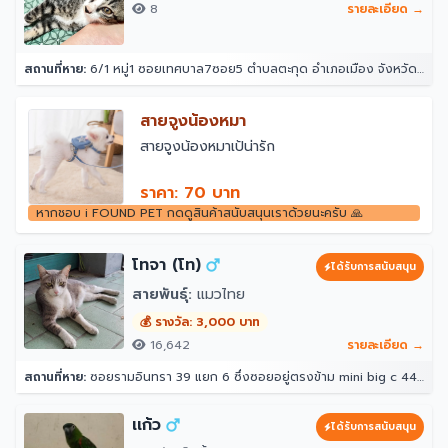
8
รายละเอียด →
สถานที่หาย:
6/1 หมู่1 ซอยเทศบาล7ซอย5 ตำบลตะกุด อำเภอเมือง จังหวัดสระบุรี
สายจูงน้องหมา
สายจูงน้องหมาเป้น่ารัก
ราคา: 70 บาท
หากชอบ i FOUND PET กดดูสินค้าสนับสนุนเราด้วยนะครับ 🙏
โทจา (โท)
ได้รับการสนับสนุน
สายพันธุ์:
แมวไทย
💰 รางวัล: 3,000 บาท
16,642
รายละเอียด →
สถานที่หาย:
ซอยรามอินทรา 39 แยก 6 ซึ่งซอยอยู่ตรงข้าม mini big c 44/10 ซอย รามอินทรา 39 แยก 6 แขวงอนุสาวรีย์ เขตบางเขน กรุงเทพมหานคร 10220 ประเทศไทย
เเก้ว
ได้รับการสนับสนุน