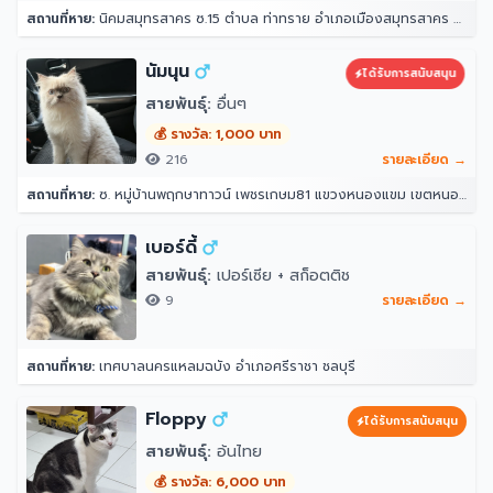
สถานที่หาย:
นิคมสมุทรสาคร ซ.15 ตำบล ท่าทราย อำเภอเมืองสมุทรสาคร สมุทรสาคร 74000
นัมนุน
ได้รับการสนับสนุน
สายพันธุ์:
อื่นๆ
💰 รางวัล: 1,000 บาท
216
รายละเอียด →
สถานที่หาย:
ซ. หมู่บ้านพฤกษาทาวน์ เพชรเกษม81 แขวงหนองแขม เขตหนองแขม กรุงเทพมหานคร 10160
เบอร์ดี้
สายพันธุ์:
เปอร์เซีย + สก็อตติช
9
รายละเอียด →
สถานที่หาย:
เทศบาลนครแหลมฉบัง อำเภอศรีราชา ชลบุรี
Floppy
ได้รับการสนับสนุน
สายพันธุ์:
อ้นไทย
💰 รางวัล: 6,000 บาท