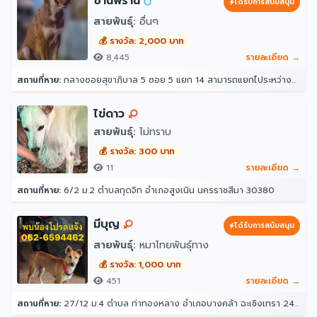
ซานฟราน
ได้รับการสนับสนุน
สายพันธุ์:
อื่นๆ
💰 รางวัล: 2,000 บาท
8,445
รายละเอียด →
สถานที่หาย:
กลางซอยสุขาภิบาล 5 ซอย 5 แยก 14 สามารถแยกไประหว่างซอย 12 กับ 16 ได้ หน้าปากซอยแยก 14 เป็นร้านขายวัสดุ ตรงข้ามแยก 16 เป็นซอยที่มีร้านอาหาร หมาเยอะเป็นฝูง 10 กว่าตัว(อาศัยอยู่ในป่า ไม่ดุ) 33 สุขาภิบาล 5 ซอย 5 แยก 14 แขวง ท่าแร้ง เขตบางเขน กรุงเทพมหานคร 10220 ประเทศไทย
ไข่ดาว
สายพันธุ์:
ไม่ทราบ
💰 รางวัล: 300 บาท
11
รายละเอียด →
สถานที่หาย:
6/2 ม.2 ตำบลกุดจิก อำเภอสูงเนิน นครราชสีมา 30380
มีบุญ
ได้รับการสนับสนุน
สายพันธุ์:
หมาไทยพันธุ์ทาง
💰 รางวัล: 1,000 บาท
451
รายละเอียด →
สถานที่หาย:
27/12 ม.4 ตำบล ท่าทองหลาง อำเภอบางคล้า ฉะเชิงเทรา 24110