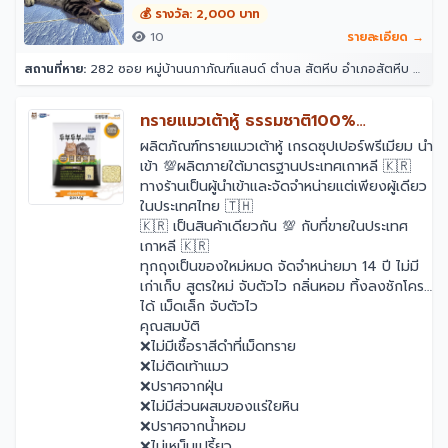
💰 รางวัล: 2,000 บาท
10
รายละเอียด →
สถานที่หาย:
282 ซอย หมู่บ้านนภาภัณฑ์แลนด์ ตำบล สัตหีบ อำเภอสัตหีบ ชลบุรี 20180
ทรายแมวเต้าหู้ ธรรมชาติ100%
TOFUTOFU Premium เกรดซุปเปอร์
ผลิตภัณฑ์ทรายแมวเต้าหู้ เกรดซุปเปอร์พรีเมียม นำ
เข้า 💯ผลิตภายใต้มาตรฐานประเทศเกาหลี 🇰🇷
พรีเมียม
ทางร้านเป็นผู้นำเข้าและจัดจำหน่ายแต่เพียงผู้เดียว
ในประเทศไทย 🇹🇭
🇰🇷 เป็นสินค้าเดียวกัน 💯 กับที่ขายในประเทศ
เกาหลี 🇰🇷
ทุกถุงเป็นของใหม่หมด จัดจำหน่ายมา 14 ปี ไม่มี
เก่าเก็บ สูตรใหม่ จับตัวไว กลิ่นหอม ทิ้งลงชักโครก
ได้ เม็ดเล็ก จับตัวไว
คุณสมบัติ
❌ไม่มีเชื้อราสีดำที่เม็ดทราย
❌ไม่ติดเท้าแมว
❌ปราศจากฝุ่น
❌ไม่มีส่วนผสมของแร่ใยหิน
❌ปราศจากน้ำหอม
❌ไม่เหม็นเปรี้ยว