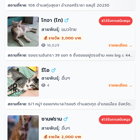
สถานที่หาย:
106 ตำบลทุ่งสุขลา อำเภอศรีราชา ชลบุรี 20230
โทจา (โท)
ได้รับการสนับสนุน
สายพันธุ์:
แมวไทย
💰 รางวัล: 3,000 บาท
16,629
รายละเอียด →
สถานที่หาย:
ซอยรามอินทรา 39 แยก 6 ซึ่งซอยอยู่ตรงข้าม mini big c 44/10 ซอย รามอินทรา 39 แยก 6 แขวงอนุสาวรีย์ เขตบางเขน กรุงเทพมหานคร 10220 ประเทศไทย
รีโอ
สายพันธุ์:
อื่นๆ
4
รายละเอียด →
สถานที่หาย:
6/1 หมู่1 ซอยเทศบาล7ซอย5 ตำบลตะกุด อำเภอเมือง จังหวัดสระบุรี
ซานฟราน
ได้รับการสนับสนุน
สายพันธุ์:
อื่นๆ
💰 รางวัล: 2,000 บาท