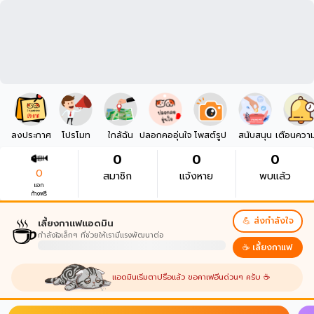
ลงประกาศ
โปรโมท
ใกล้ฉัน
ปลอกคออุ่นใจ
โพสต์รูป
สนับสนุน
เตือนควา
0
0
0
0
สมาชิก
แจ้งหาย
พบแล้ว
แจก
ก้างฟรี
☕
💪 ส่งกำลังใจ
เลี้ยงกาแฟแอดมิน
กำลังใจเล็กๆ ที่ช่วยให้เรามีแรงพัฒนาต่อ
☕ เลี้ยงกาแฟ
แอดมินเริ่มตาปรือแล้ว ขอคาเฟอีนด่วนๆ ครับ ☕