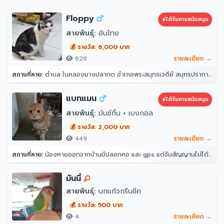
Floppy
ได้รับการสนับสนุน
สายพันธุ์:
อ้นไทย
💰 รางวัล: 6,000 บาท
626
รายละเอียด →
สถานที่หาย:
ตำบล ในคลองบางปลากด อำเภอพระสมุทรเจดีย์ สมุทรปราการ 10290
แบทแมน
ได้รับการสนับสนุน
สายพันธุ์:
มันช์กิ้น + เบงกอล
💰 รางวัล: 2,000 บาท
449
รายละเอียด →
สถานที่หาย:
น้องหายออกจากบ้านมีปลอกคอ และ gps แต่จับสัญญานไม่ได้ จุดที่น้องหายล่าสุดคือ หลังบ้าน204 ราณี 7 แขวงคันนายาว เขตคันนายาว กรุงเทพมหานคร 10230
มันนี่
สายพันธุ์:
นกแก้วกรีนชีค
💰 รางวัล: 500 บาท
4
รายละเอียด →