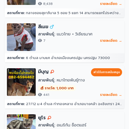
8,438
รายละเอียด →
สถานที่หาย:
กลางซอยสุขาภิบาล 5 ซอย 5 แยก 14 สามารถแยกไประหว่างซอย 12 กับ 16 ได้ หน้าปากซอยแยก 14 เป็นร้านขายวัสดุ ตรงข้ามแยก 16 เป็นซอยที่มีร้านอาหาร หมาเยอะเป็นฝูง 10 กว่าตัว(อาศัยอยู่ในป่า ไม่ดุ) 33 สุขาภิบาล 5 ซอย 5 แยก 14 แขวง ท่าแร้ง เขตบางเขน กรุงเทพมหานคร 10220 ประเทศไทย
สีเมฆ
สายพันธุ์:
แมวไทย + วิเชียรมาศ
7
รายละเอียด →
สถานที่หาย:
6 ตำบล มาบแค อำเภอเมืองนครปฐม นครปฐม 73000
มีบุญ
ได้รับการสนับสนุน
สายพันธุ์:
หมาไทยพันธุ์ทาง
💰 รางวัล: 1,000 บาท
441
รายละเอียด →
สถานที่หาย:
27/12 ม.4 ตำบล ท่าทองหลาง อำเภอบางคล้า ฉะเชิงเทรา 24110
ยูโร
สายพันธุ์:
อเมริกัน ช็อตแฮร์