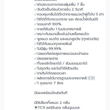
✅ผ่านขบวนการกรองฝุ่นเพิ่ม 7 ชั้น
✅จับตัวเป็นก้อนไวภายใน 2 วินาที
✅ควบคุมกลิ่นได้ดีกว่าทรายแมวเต้าหู้ทั่วไป 5 เท่า
✅ใช้ได้ดีกับกระบะทราย และ ห้องน้ำอัตโนมัติ
✅ธรรมชาติ 100%
✅ขายดีอันดับ 1 ในประเทศเกาหลี
✅เหมาะกับแมวเลี้ยงในบ้านหรือคอนโด
✅ลูกแมว แมวโต และแมวสูงวัย (ทุกช่วงวัย)
✅ใช้ได้กับแมวทุกสายพันธ์
✅ไม่มีฝุ่น 99.99%
✅ปลอดภัยต่อสุขภาพแมวและเจ้าของ
✅ย่อยสลายง่าย
✅ทิ้งลงชักโครกได้ / ส้วมธรรมดาได้
✅ไม่อุดตัน และไม่ทำให้ส้วมตัน
✅เทเติมได้ตลอดเวลา
✅ผลิตภายใต้มาตรฐานประเทศเกาหลี 🇰🇷
✅1 ถุงขนาด 7 ลิตร
มีของพร้อมจัดส่งทันที
มีให้เลือกทั้งหมด 2 กลิ่น
🌟TC11 ออริจินอล กลิ่นนุ่มนวล