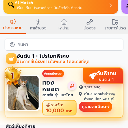
บนบานศาลกล่าว
🙏
ัน
บนสิ่งศักดิ์สิทธิ์ขอพร
ประกาศหาย
หาเจ้าของ
หาบ้าน
น้องจร
รายการโปรด
ค้นหา
อันดับ 1 • โปรโมทพิเศษ
ประกาศที่ได้รับการดันพิเศษ โดดเด่นที่สุด
ดันพิเศษ
คนเห็นเยอะ
อันดับ 1
ทอง
หยอด
3,113 คนดู
ตำบล หาดเจ้าสำราญ
สายพันธุ์: แมวไทย
อำเภอเมืองเพชรบุรี
เพชรบุรี 76100
💰
รางวัล:
ดูรายละเอียด
10,000
บาท
สัตว์เลี้ยงที่หาย