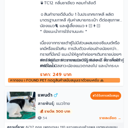
🍵TC12 กลิ่นชาเขียว หอมกำลังดี
☺️สินค้าขายดีอันดับ 1 ในประเทศเกาหลี ผลิต
มาตรฐานเกาหลี คุ้มค่าสบายกระเป๋า ดีต่อสุขภาพ
น้องแมว🐈 และผู้เลี้ยงแมว👦🏻👩🏻
* ข้อแนะนำการใช้งานนะคะ *
เนื่องจากทรายเต้าหู้ไม่มีส่วนผสมของซีเมนต์หรือ
เคมีหรือแร่ใยหิน การจับตัวจะค่อนข้างน้อยกว่า
ทรายที่มีเคมี แนะนำให้ลูกค้าค่อยๆเติมทรายบ่อยๆ
และใช้คู่กับกระบะทรายร่อนมีรูกรอง 2 ชั้น เพื่อให้
#ทรายแมว #ทรายแมวเต้าหู้ #ส่งฟรี #ทรายเต้าหู้
ผงที่โดนปัสสาวะน้องแมวตกลงไป และนำกระบะ
#ห้องน้ำ
ด้านล่างที่มีผงเต้าหู้ที่จับตัวกับปัสสาวะน้องไปเททิ้ง
แมว#petfoodthailand#TOFUTOFUPREMIUM
ราคา: 249 บาท
ลงในชักโครกได้ตามปกติ ทำความสะอาดทุกวัน
หากชอบ i FOUND PET กดดูสินค้าสนับสนุนเราด้วยนะครับ 🙏
เติมกลิ่นใหม่ ผสมกลิ่นอื่นเพื่อเพิ่มความหอมได้นะ
คะ
แพนด้า
ได้รับการสนับสนุน
สายพันธุ์:
แมวไทย
💰 รางวัล: 500 บาท
54
รายละเอียด →
สถานที่หาย:
6/37 ซอย เพชรเกษม 110 แขวงหนองค้างพลู เขตหนองแขม กรุงเทพมหานคร 10160