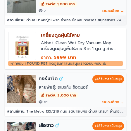
💰 รางวัล: 1,000 บาท
2
รายละเอียด →
สถานที่หาย:
ตำบล บางหญ้าแพรก อำเภอเมืองสมุทรสาคร สมุทรสาคร 74000
เครื่องดูดฝุ่นไร้สาย
￼Airbot iClean Wet Dry Vacuum Mop
เครื่องดูดฝุ่นถูพื้นไร้สาย 3 in 1 ดูด ถู ล้าง
เครื่องดูดฝุ่นแบบแห้งเปียกอัจฉริยะ ทำความ
ราคา: 5999 บาท
สะอาดตัวเอง อัตโนมัติการตรวจจับสิ่งสกปรก
หากชอบ i FOUND PET กดดูสินค้าสนับสนุนเราด้วยนะครับ 🙏
เหมาะอย่างยิ่งสำหรับปัญหาขนเหนียวและขนของ
สัตว์เลี้ยง
ทอร์นาโด
ได้รับการสนับสนุน
สายพันธุ์:
อเมริกัน ช็อตแฮร์
💰 รางวัล: 2,000 บาท
69
รายละเอียด →
สถานที่หาย:
The Metro 135/218 ถนน รัตนาธิเบศร์ ตำบล ไทรม้า อำเภอเมืองนนทบุรี นนทบุรี 11000
เสือขาว
ได้รับการสนับสนุน