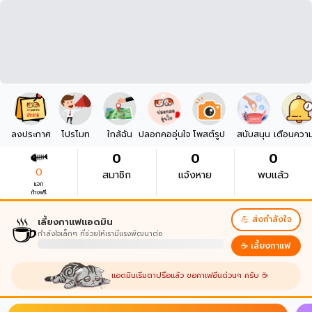
ลงประกาศ
โปรโมท
ใกล้ฉัน
ปลอกคออุ่นใจ
โพสต์รูป
สนับสนุน
เตือนควา
0
0
0
0
สมาชิก
แจ้งหาย
พบแล้ว
แจก
ก้างฟรี
☕
💪 ส่งกำลังใจ
เลี้ยงกาแฟแอดมิน
กำลังใจเล็กๆ ที่ช่วยให้เรามีแรงพัฒนาต่อ
☕ เลี้ยงกาแฟ
แอดมินเริ่มตาปรือแล้ว ขอคาเฟอีนด่วนๆ ครับ ☕