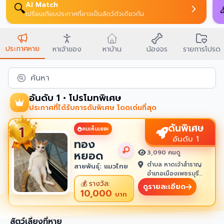
AI Match
🔍
เปรียบเทียบประกาศที่อาจเป็นสัตว์ตัวเดียวกัน
ประกาศหาย
หาเจ้าของ
หาบ้าน
น้องจร
รายการโปรด
ค้นหา
อันดับ 1 • โปรโมทพิเศษ
ประกาศที่ได้รับการดันพิเศษ โดดเด่นที่สุด
ดันพิเศษ
คนเห็นเยอะ
อันดับ 1
ทอง
หยอด
3,090 คนดู
ตำบล หาดเจ้าสำราญ
สายพันธุ์: แมวไทย
อำเภอเมืองเพชรบุรี
เพชรบุรี 76100
💰
รางวัล:
ดูรายละเอียด
10,000
บาท
สัตว์เลี้ยงที่หาย