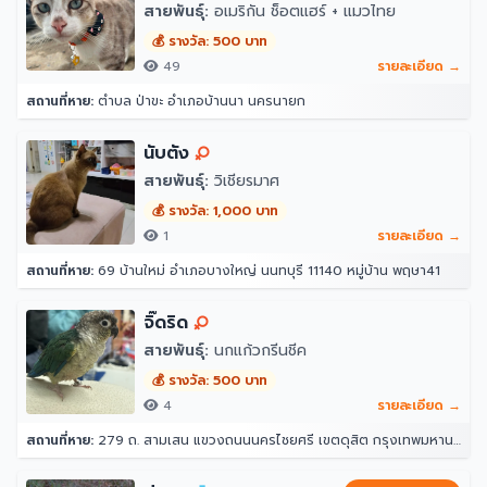
สายพันธุ์:
อเมริกัน ช็อตแฮร์ + แมวไทย
💰 รางวัล: 500 บาท
49
รายละเอียด →
สถานที่หาย:
ตำบล ป่าขะ อำเภอบ้านนา นครนายก
นับตัง
สายพันธุ์:
วิเชียรมาศ
💰 รางวัล: 1,000 บาท
1
รายละเอียด →
สถานที่หาย:
69 บ้านใหม่ อำเภอบางใหญ่ นนทบุรี 11140 หมู่บ้าน พฤษา41
จิ๊ดริด
สายพันธุ์:
นกแก้วกรีนชีค
💰 รางวัล: 500 บาท
4
รายละเอียด →
สถานที่หาย:
279 ถ. สามเสน แขวงถนนนครไชยศรี เขตดุสิต กรุงเทพมหานคร 10300