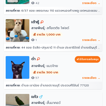
42
รายละเอียด →
สถานที่หาย:
6/37 ซอย เพชรเกษม 110 แขวงหนองค้างพลู เขตหนองแขม กรุงเทพมหานคร 10160
เต้าหู้
สายพันธุ์:
สก็อตติช โฟลด์
💰 รางวัล: 1,000 บาท
1
รายละเอียด →
สถานที่หาย:
44 ซอย รังสิต-ปทุมธานี 11 ตำบล ประชาธิปัตย์ อำเภอธัญบุรี ปทุมธานี 12130
ดำ
ได้รับการสนับสนุน
สายพันธุ์:
แมวไทย
💰 รางวัล: 500 บาท
57
รายละเอียด →
สถานที่หาย:
ตำบล เขาน้อย อำเภอปราณบุรี ประจวบคีรีขันธ์ 77120
เเก้ว
สายพันธุ์:
ฮั้นมาคอว์