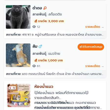
ดำดง
สายพันธุ์:
สก็อตติช
💰 รางวัล: 3,000 บาท
12
รายละเอียด →
สถานที่หาย:
49/41 ซ. หมู่บ้านศิริมงคล ตำบล หนองปลาไหล อำเภอบางละมุง ชลบุรี 20150
ส้ม
ได้รับการสนับสนุน
สายพันธุ์:
แมวไทย
💰 รางวัล: 1,000 บาท
61
รายละเอียด →
สถานที่หาย:
แถว กรรณาวัฒน์ รีสอร์ท ตำบล ป่าขะ อำเภอบ้านนา นครนายก 26110
ห้องน้ำแมว
🐱ห้องน้ำแมว พร้อมที่ตักทรายแมว🐱
รายละเอียดสินค้า
✅ขนาด ： 50
กระบะทรายแมว ห้องน้ำแมว กะบะทรายแมว
37
36cm
✅แถมพลั่วตักทรายแมวและถุงดับกลิ่น
ห้องน้ํากระต่าย กระบะทราย แถมฟรีที่ตักทราย