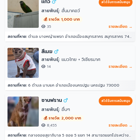
เเก้ว
ได้รับการสนับสนุน
สายพันธุ์:
ฮั้นมาคอว์
💰 รางวัล: 1,000 บาท
35
รายละเอียด →
สถานที่หาย:
ตำบล บางหญ้าแพรก อำเภอเมืองสมุทรสาคร สมุทรสาคร 74000
สีเมฆ
สายพันธุ์:
แมวไทย + วิเชียรมาศ
14
รายละเอียด →
สถานที่หาย:
6 ตำบล มาบแค อำเภอเมืองนครปฐม นครปฐม 73000
ซานฟราน
ได้รับการสนับสนุน
สายพันธุ์:
อื่นๆ
💰 รางวัล: 2,000 บาท
8,455
รายละเอียด →
สถานที่หาย:
กลางซอยสุขาภิบาล 5 ซอย 5 แยก 14 สามารถแยกไประหว่างซอย 12 กับ 16 ได้ หน้าปากซอยแยก 14 เป็นร้านขายวัสดุ ตรงข้ามแยก 16 เป็นซอยที่มีร้านอาหาร หมาเยอะเป็นฝูง 10 กว่าตัว(อาศัยอยู่ในป่า ไม่ดุ) 33 สุขาภิบาล 5 ซอย 5 แยก 14 แขวง ท่าแร้ง เขตบางเขน กรุงเทพมหานคร 10220 ประเทศไทย