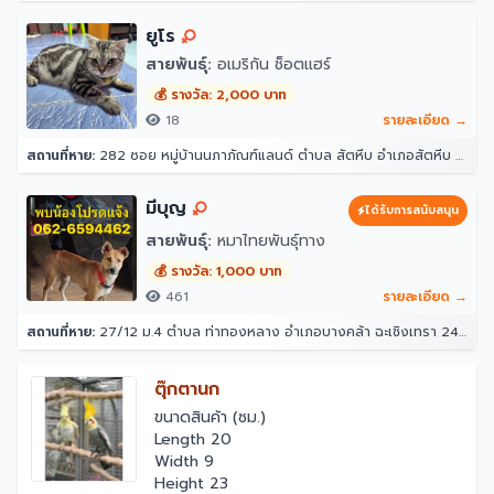
ยูโร
สายพันธุ์:
อเมริกัน ช็อตแฮร์
💰 รางวัล: 2,000 บาท
18
รายละเอียด →
สถานที่หาย:
282 ซอย หมู่บ้านนภาภัณฑ์แลนด์ ตำบล สัตหีบ อำเภอสัตหีบ ชลบุรี 20180
มีบุญ
ได้รับการสนับสนุน
สายพันธุ์:
หมาไทยพันธุ์ทาง
💰 รางวัล: 1,000 บาท
461
รายละเอียด →
สถานที่หาย:
27/12 ม.4 ตำบล ท่าทองหลาง อำเภอบางคล้า ฉะเชิงเทรา 24110
ตุ๊กตานก
ขนาดสินค้า (ซม.)
Length 20
Width 9
Height 23