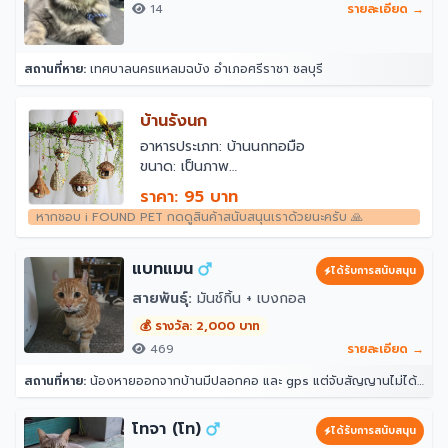
14
รายละเอียด →
สถานที่หาย:
เทศบาลนครแหลมฉบัง อำเภอศรีราชา ชลบุรี
บ้านรังนก
อาหารประเภท: บ้านนกทอมือ
ขนาด: เป็นภาพ
สี: เป็นภาพ
ราคา: 95 บาท
คุณสมบัติ: น้ำหนักเบาและทนทาน
หากชอบ i FOUND PET กดดูสินค้าสนับสนุนเราด้วยนะครับ 🙏
แพคเกจนกทอมือ: 1 ชิ้น * บ้านนกทอ
หญ้าพรีเมี่ยมน้ำหนักเบาและทนทาน
เป็นสถานที่ที่อบอุ่นที่พักพิงสำหรับนกจากลม
แบทแมน
ได้รับการสนับสนุน
หนาวฝนหรือหิมะกัดเย็น
สายพันธุ์:
มันช์กิ้น + เบงกอล
คุณสามารถแขวนรองเท้านกหญ้าเหล่านี้ได้มาก
เท่าที่คุณต้องการรอบระเบียงหรือสวนของคุณ
💰 รางวัล: 2,000 บาท
เพื่อให้เป็นที่พักพิงที่อบอุ่นสบายสำหรับเพื่อนขน
469
รายละเอียด →
นกตัวน้อยของคุณ
สถานที่หาย:
น้องหายออกจากบ้านมีปลอกคอ และ gps แต่จับสัญญานไม่ได้ จุดที่น้องหายล่าสุดคือ หลังบ้าน204 ราณี 7 แขวงคันนายาว เขตคันนายาว กรุงเทพมหานคร 10230
รังนกหญ้าธรรมชาติแขวนบ้านนกฮัมมิงเบิร์ดทอ
มือหญ้าแขวนรูปทรงบ้านนอกสวนลานสนาม
หญ้าสร้างสรรค์บ้านเพาะพันธุ์นกที่วางรังนก
โทจา (โท)
ได้รับการสนับสนุน
ที่พักอาศัยอุปกรณ์เสริมสำหรับนก