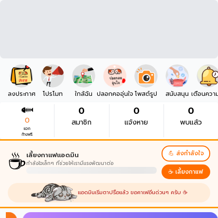
ลงประกาศ
โปรโมท
ใกล้ฉัน
ปลอกคออุ่นใจ
โพสต์รูป
สนับสนุน
เตือนควา
0
0
0
0
สมาชิก
แจ้งหาย
พบแล้ว
แจก
ก้างฟรี
☕
💪 ส่งกำลังใจ
เลี้ยงกาแฟแอดมิน
กำลังใจเล็กๆ ที่ช่วยให้เรามีแรงพัฒนาต่อ
☕ เลี้ยงกาแฟ
แอดมินเริ่มตาปรือแล้ว ขอคาเฟอีนด่วนๆ ครับ ☕