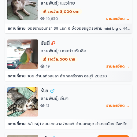
สายพันธุ์:
แมวไทย
💰 รางวัล: 3,000 บาท
16,650
รายละเอียด →
สถานที่หาย:
ซอยรามอินทรา 39 แยก 6 ซึ่งซอยอยู่ตรงข้าม mini big c 44/10 ซอย รามอินทรา 39 แยก 6 แขวงอนุสาวรีย์ เขตบางเขน กรุงเทพมหานคร 10220 ประเทศไทย
มันนี่
สายพันธุ์:
นกแก้วกรีนชีค
💰 รางวัล: 500 บาท
19
รายละเอียด →
สถานที่หาย:
106 ตำบลทุ่งสุขลา อำเภอศรีราชา ชลบุรี 20230
รีโอ
สายพันธุ์:
อื่นๆ
13
รายละเอียด →
สถานที่หาย:
6/1 หมู่1 ซอยเทศบาล7ซอย5 ตำบลตะกุด อำเภอเมือง จังหวัดสระบุรี