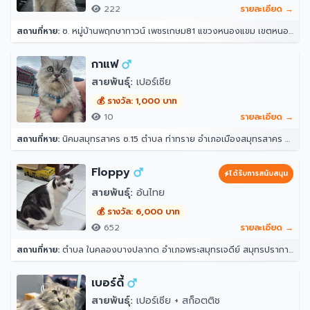
222
รายละเอียด →
สถานที่หาย:
ซ. หมู่บ้านพฤกษาทาวน์ เพชรเกษม81 แขวงหนองแขม เขตหนองแขม กรุงเทพมหานคร 10160
กาแฟ
สายพันธุ์:
เปอร์เซีย
💰 รางวัล: 1,000 บาท
10
รายละเอียด →
สถานที่หาย:
นิคมสมุทรสาคร ซ.15 ตำบล ท่าทราย อำเภอเมืองสมุทรสาคร สมุทรสาคร 74000
Floppy
ได้รับการสนับสนุน
สายพันธุ์:
อ้นไทย
💰 รางวัล: 6,000 บาท
652
รายละเอียด →
สถานที่หาย:
ตำบล ในคลองบางปลากด อำเภอพระสมุทรเจดีย์ สมุทรปราการ 10290
เบอร์ดี้
สายพันธุ์:
เปอร์เซีย + สก็อตติช