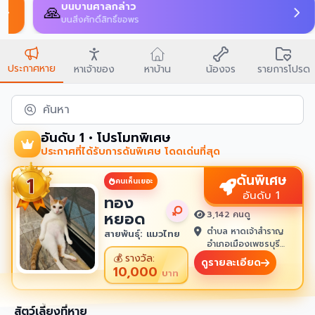
บนบานศาลกล่าว
🙏
บนสิ่งศักดิ์สิทธิ์ขอพร
ประกาศหาย
หาเจ้าของ
หาบ้าน
น้องจร
รายการโปรด
ค้นหา
อันดับ 1 • โปรโมทพิเศษ
ประกาศที่ได้รับการดันพิเศษ โดดเด่นที่สุด
ดันพิเศษ
คนเห็นเยอะ
อันดับ 1
ทอง
หยอด
3,142 คนดู
ตำบล หาดเจ้าสำราญ
สายพันธุ์: แมวไทย
อำเภอเมืองเพชรบุรี
เพชรบุรี 76100
💰
รางวัล:
ดูรายละเอียด
10,000
บาท
สัตว์เลี้ยงที่หาย